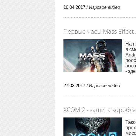
10
.
04
.
2017
/
Игровое видео
Первые часы Mass Effec
На п
я см
Andr
поло
абсо
- зде
27
.
03
.
2017
/
Игровое видео
XCOM 2 - защита коробля
Тако
прох
мисс