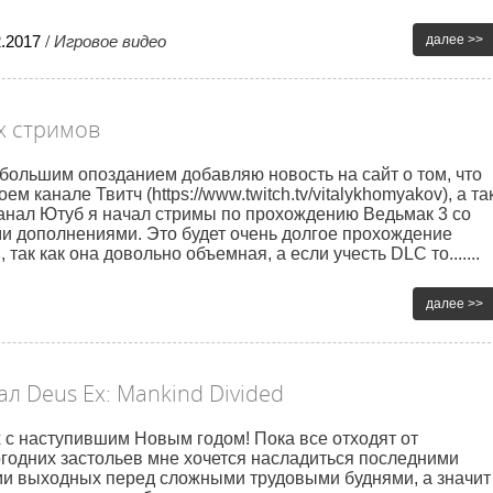
2
.
2017
/
Игровое видео
далее >>
х стримов
большим опозданием добавляю новость на сайт о том, что
оем канале Твитч (https://www.twitch.tv/vitalykhomyakov), а та
анал Ютуб я начал стримы по прохождению Ведьмак 3 со
и дополнениями. Это будет очень долгое прохождение
, так как она довольно объемная, а если учесть DLC то.......
далее >>
л Deus Ex: Mankind Divided
 с наступившим Новым годом! Пока все отходят от
годних застольев мне хочется насладиться последними
и выходных перед сложными трудовыми буднями, а значит