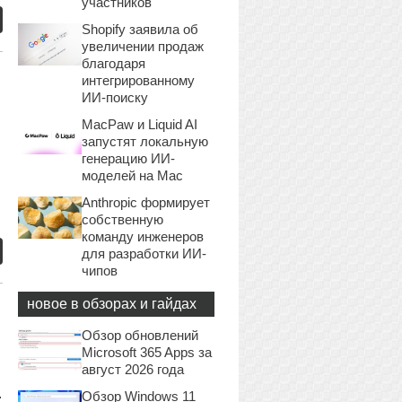
участников
Shopify заявила об
увеличении продаж
благодаря
интегрированному
ИИ-поиску
MacPaw и Liquid AI
запустят локальную
генерацию ИИ-
моделей на Mac
Anthropic формирует
собственную
команду инженеров
для разработки ИИ-
чипов
новое в обзорах и гайдах
Обзор обновлений
Microsoft 365 Apps за
август 2026 года
.
Обзор Windows 11