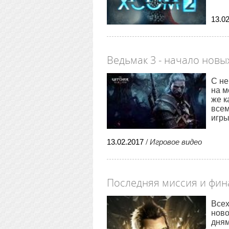
13
.
0
Ведьмак 3 - начало новы
С не
на м
же к
всем
игры
13
.
02
.
2017
/
Игровое видео
Последняя миссия и фина
Всех
ново
дням