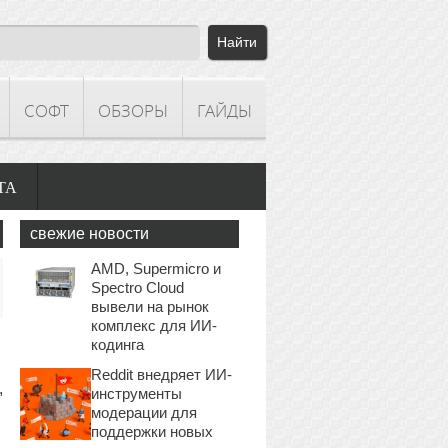
СОФТ
ОБЗОРЫ
ГАЙДЫ
ТА
свежие новости
AMD, Supermicro и
Spectro Cloud
вывели на рынок
комплекс для ИИ-
кодинга
Reddit внедряет ИИ-
,
инструменты
модерации для
поддержки новых