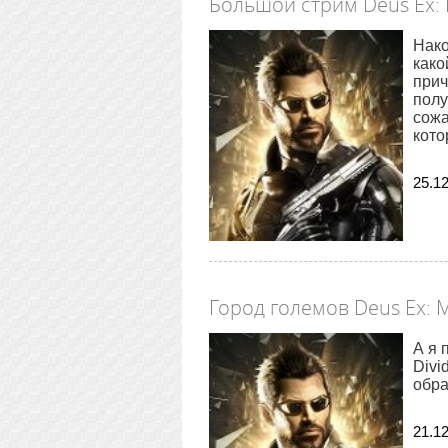
Большой стрим Deus Ex: 
Нако
како
прич
полу
сожа
кото
25
.
1
Город големов Deus Ex: 
А я 
Divi
обра
21
.
1