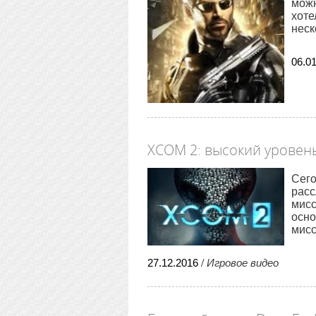
можн
хоте
неск
06
.
0
XCOM 2: высокий уровен
Сего
расс
мисс
осно
мисс
27
.
12
.
2016
/
Игровое видео