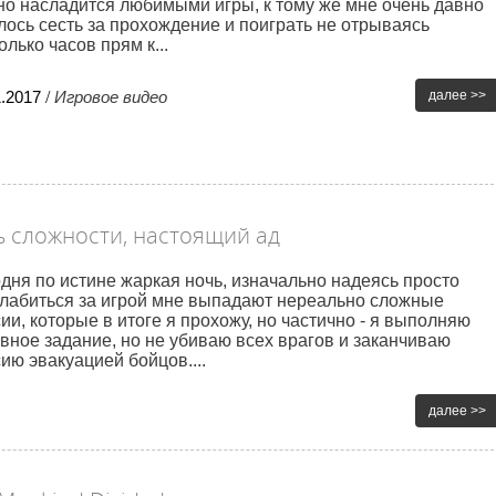
о насладится любимыми игры, к тому же мне очень давно
лось сесть за прохождение и поиграть не отрываясь
олько часов прям к...
1
.
2017
/
Игровое видео
далее >>
ь сложности, настоящий ад
дня по истине жаркая ночь, изначально надеясь просто
лабиться за игрой мне выпадают нереально сложные
ии, которые в итоге я прохожу, но частично - я выполняю
вное задание, но не убиваю всех врагов и заканчиваю
ию эвакуацией бойцов....
далее >>