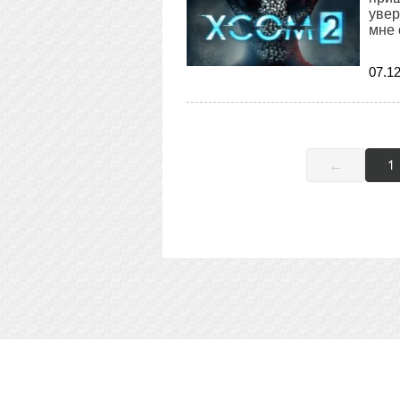
увер
мне 
07
.
1
←
1
Soft-Buy.ru - информационный портал о ком
софте, обзоры и сравнения программ, пош
материалов сайта, ссылка на
Soft-Buy.ru
обя