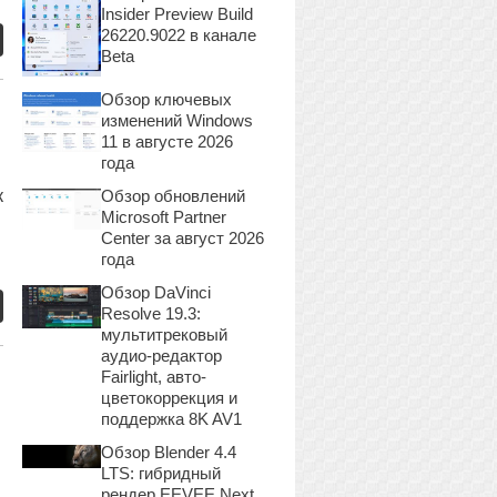
Insider Preview Build
26220.9022 в канале
Beta
Обзор ключевых
изменений Windows
11 в августе 2026
года
к
Обзор обновлений
Microsoft Partner
Center за август 2026
года
Обзор DaVinci
Resolve 19.3:
мультитрековый
аудио-редактор
Fairlight, авто-
цветокоррекция и
поддержка 8K AV1
Обзор Blender 4.4
LTS: гибридный
рендер EEVEE Next,