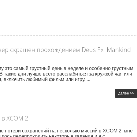
чер скрашен прохождением Deus Ex: Mankind
у это самый грустный день в неделе и особенно грустным
В такие дни лучше всего расслабиться за кружкой чая или
, включить любимый фильм или игру. ...
далее >>
 в XCOM 2
е потери сохранений на несколько миссий в XCOM 2, мне
лось перепроходить некоторые задания и я с