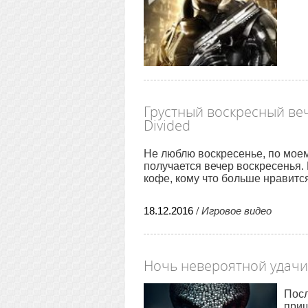
Грустный воскресный ве
Divided
Не люблю воскресенье, по моем
получается вечер воскресенья. 
кофе, кому что больше нравится
18
.
12
.
2016
/
Игровое видео
Ночь невероятной удачи
Посл
приш