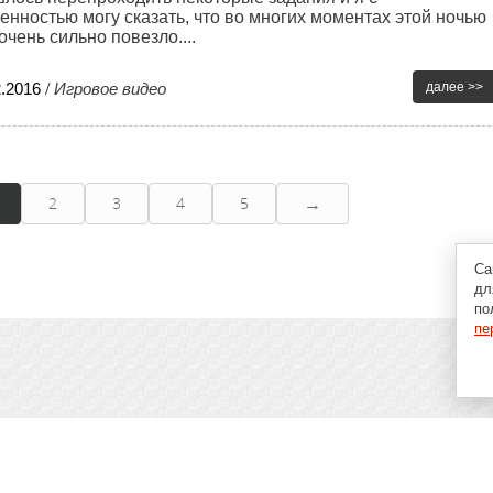
енностью могу сказать, что во многих моментах этой ночью
очень сильно повезло....
2
.
2016
/
Игровое видео
далее >>
→
2
3
4
5
Са
дл
по
пе
пьютерах, программах и играх: новости IT, материалы о
аговые гайды и инструкции. При использовании
зательна.
Главная
Бл