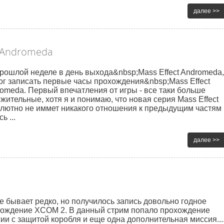
далее >>
t Andromeda
рошлой неделе в день выхода&nbsp;Mass Effect Andromeda,
ог записать первые часы прохождения&nbsp;Mass Effect
omeda. Первый впечатления от игры - все таки больше
жительные, хотя я и понимаю, что новая серия Mass Effect
лютно не иммет никакого отношения к предыдущим частям
сь ...
далее >>
е бывает редко, но получилось запись довольно годное
ождение XCOM 2. В данный стрим попало прохождение
ии с защитой коробля и еще одна дополнительная миссия...