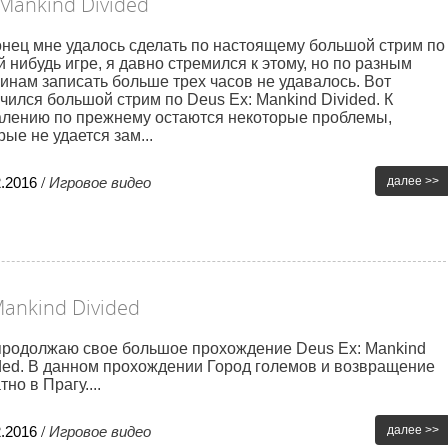
Mankind Divided
нец мне удалось сделать по настоящему большой стрим по
й нибудь игре, я давно стремился к этому, но по разным
инам записать больше трех часов не удавалось. Вот
чился большой стрим по Deus Ex: Mankind Divided. К
лению по прежнему остаются некоторые проблемы,
рые не удается зам...
2
.
2016
/
Игровое видео
далее >>
Mankind Divided
продолжаю свое большое прохождение Deus Ex: Mankind
ded. В данном прохождении Город големов и возвращение
тно в Прагу....
2
.
2016
/
Игровое видео
далее >>