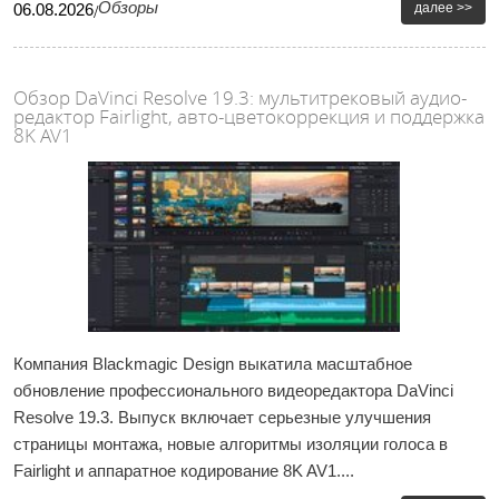
Обзоры
далее >>
06
.
08
.
2026
/
Обзор DaVinci Resolve 19.3: мультитрековый аудио-
редактор Fairlight, авто-цветокоррекция и поддержка
8K AV1
Компания Blackmagic Design выкатила масштабное
обновление профессионального видеоредактора DaVinci
Resolve 19.3. Выпуск включает серьезные улучшения
страницы монтажа, новые алгоритмы изоляции голоса в
Fairlight и аппаратное кодирование 8K AV1....