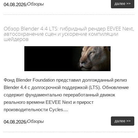
Обзоры
далее >>
04
.
08
.
2026
/
Обзор Blender 4.4 LTS: гибридный рендер EEVEE Next,
автосохранение сцен и ускорение компиляции
шейдеров
Фонд Blender Foundation представил долгожданный релиз
Blender 4.4 с долгосрочной поддержкой (LTS). Обновление
содержит фундаментально переработанный движок
реального времени EEVEE Next и прирост
производительности Cycles....
Обзоры
далее >>
04
.
08
.
2026
/