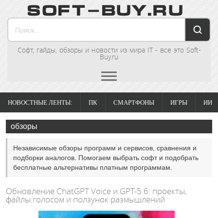
Софт, гайды, обзоры и новости из мира IT - все это Soft-
Buy.ru
НОВОСТНЫЕ ЛЕНТЫ:
ПК
СМАРТФОНЫ
ИГРЫ
ИИ
обзоры
Независимые обзоры программ и сервисов, сравнения и
подборки аналогов. Помогаем выбрать софт и подобрать
бесплатные альтернативы платным программам.
Обновление ChatGPT Voice и GPT-5.6: проекты,
файлы голосом и ползунок размышлений