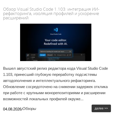
Обзор Visual Studio Code 1.103: интеграция ИИ-
рефакторинга, изоляция профилей и ускорение
расширений
Вышел августский релиз редактора кода Visual Studio Code
1.103, принесший глубокую переработку подсистемы
автодополнения и интеллектуального рефакторинга.
Обновление сосредоточено на снижении задержек отклика
при работе с крупными монорепозиториями и расширении
возможностей локальных профилей окруже...
Обзоры
далее >>
04
.
08
.
2026
/