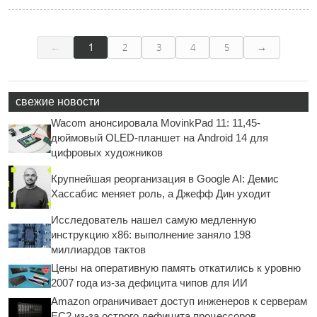
←
→
1
2
3
4
5
свежие новости
Wacom анонсировала MovinkPad 11: 11,45-
дюймовый OLED-планшет на Android 14 для
цифровых художников
Крупнейшая реорганизация в Google AI: Демис
Хассабис меняет роль, а Джефф Дин уходит
Исследователь нашел самую медленную
инструкцию x86: выполнение заняло 198
миллиардов тактов
Цены на оперативную память откатились к уровню
2007 года из-за дефицита чипов для ИИ
Amazon ограничивает доступ инженеров к серверам
EC2 из-за острого дефицита процессоров