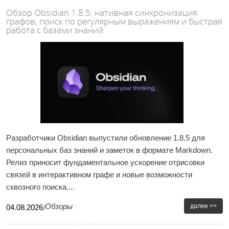
Обзор Obsidian 1.8.5: нативная синхронизация
графов, поиск по регулярным выражениям и быстрая
работа с базами знаний
Разработчики Obsidian выпустили обновление 1.8.5 для
персональных баз знаний и заметок в формате Markdown.
Релиз приносит фундаментальное ускорение отрисовки
связей в интерактивном графе и новые возможности
сквозного поиска....
Обзоры
далее >>
04
.
08
.
2026
/