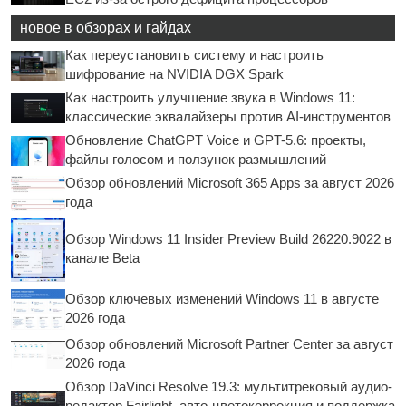
новое в обзорах и гайдах
Как переустановить систему и настроить
шифрование на NVIDIA DGX Spark
Как настроить улучшение звука в Windows 11:
классические эквалайзеры против AI-инструментов
Обновление ChatGPT Voice и GPT-5.6: проекты,
файлы голосом и ползунок размышлений
Обзор обновлений Microsoft 365 Apps за август 2026
года
Обзор Windows 11 Insider Preview Build 26220.9022 в
канале Beta
Обзор ключевых изменений Windows 11 в августе
2026 года
Обзор обновлений Microsoft Partner Center за август
2026 года
Обзор DaVinci Resolve 19.3: мультитрековый аудио-
редактор Fairlight, авто-цветокоррекция и поддержка