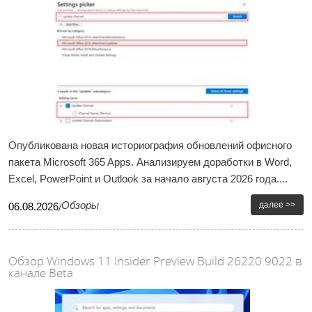
Опубликована новая историография обновлений офисного
пакета Microsoft 365 Apps. Анализируем доработки в Word,
Excel, PowerPoint и Outlook за начало августа 2026 года....
Обзоры
далее >>
06
.
08
.
2026
/
Обзор Windows 11 Insider Preview Build 26220.9022 в
канале Beta