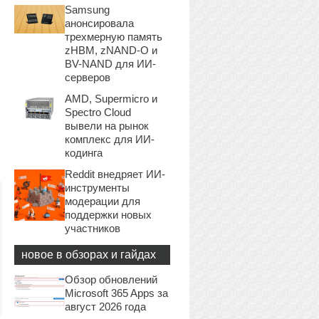
Samsung
анонсировала
трехмерную память
zHBM, zNAND-O и
BV-NAND для ИИ-
серверов
AMD, Supermicro и
Spectro Cloud
вывели на рынок
комплекс для ИИ-
кодинга
Reddit внедряет ИИ-
инструменты
модерации для
поддержки новых
участников
новое в обзорах и гайдах
Обзор обновлений
Microsoft 365 Apps за
август 2026 года