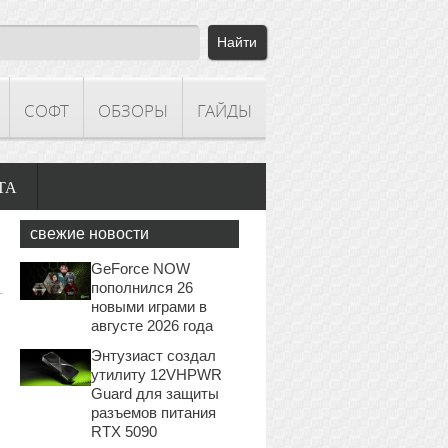
СОФТ
ОБЗОРЫ
ГАЙДЫ
ТА
свежие новости
GeForce NOW
пополнился 26
новыми играми в
августе 2026 года
Энтузиаст создал
утилиту 12VHPWR
Guard для защиты
разъемов питания
RTX 5090