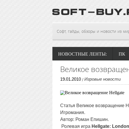
Софт, гайды, обзоры и новости из мира
НОВОСТНЫЕ ЛЕНТЫ:
ПК
Великое возвращен
19
.
01
.
2010
Игровые новости
/
Статья Великое возвращение He
Игромания.
Автор: Роман Епишин.
Ролевая игра
Hellgate: Londo