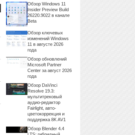
Обзор Windows 11
Insider Preview Build
26220.9022 в канале
Beta
Обзор ключевых
изменений Windows
11 в августе 2026
года
Обзор обновлений
Microsoft Partner
Center за август 2026
года
Обзор DaVinci
Resolve 19.3:
мультитрековый
аудио-редактор
Fairlight, авто-
цветокоррекция и
поддержка 8K AV1
Обзор Blender 4.4
LTS: гибридный