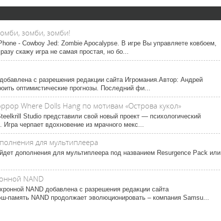
Зомби, зомби, зомби!
hone - Cowboy Jed: Zombie Apocalypse. В игре Вы управляете ковбоем,
разу скажу игра не самая простая, но бо...
2 добавлена с разрешения редакции сайта Игромания.Автор: Андрей
оить оптимистические прогнозы. Последний фи...
ррор Where Dolls Hang по мотивам «Острова кукол»
teelkrill Studio представили свой новый проект — психологический
. Игра черпает вдохновение из мрачного мекс...
дополнения для мультиплеера
выйдет дополнения для мультиплеера под названием Resurgence Pack или
ронной NAND
нхронной NAND добавлена с разрешения редакции сайта
эш-память NAND продолжает эволюционировать – компания Samsu...