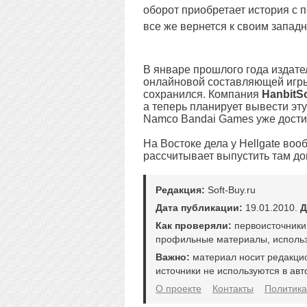
оборот приобретает история с
все же вернется к своим запад
В январе прошлого года издат
онлайновой составляющей игры
сохранился. Компания
HanbitS
а теперь планирует вывести э
Namco Bandai Games уже достиг
На Востоке дела у Hellgate вооб
рассчитывает выпустить там д
Редакция:
Soft-Buy.ru
Дата публикации:
19.01.2010.
Д
Как проверяли:
первоисточники
профильные материалы, использ
Важно:
материал носит редакци
источники не используются в авт
О проекте
Контакты
Политика