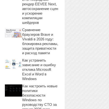
рендер EEVEE Next,
автосохранение сцен
и ускорение
компиляции
шейдеров
Сравнение
браузеров Brave и
Vivaldi в 2026 году:
блокировка рекламы,
защита приватности
и расход памяти
Как устранить
зависание и ошибку
отклика Microsoft
Excel и Word в
Windows
Как настроить новые
политики
безопасности
Windows по
руководству CTO за