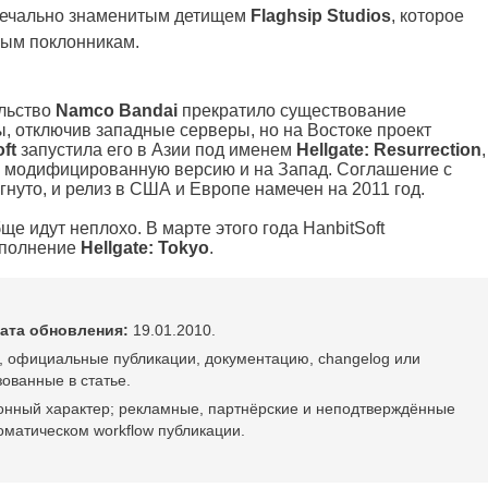
 печально знаменитым детищем
Flaghsip Studios
, которое
ным поклонникам.
ельство
Namco Bandai
прекратило существование
, отключив западные серверы, но на Востоке проект
oft
запустила его в Азии под именем
Hellgate: Resurrection
,
ту модифицированную версию и на Запад. Соглашение с
нуто, и релиз в США и Европе намечен на 2011 год.
ще идут неплохо. В марте этого года HanbitSoft
ополнение
Hellgate: Tokyo
.
ата обновления:
19.01.2010.
, официальные публикации, документацию, changelog или
ованные в статье.
онный характер; рекламные, партнёрские и неподтверждённые
оматическом workflow публикации.