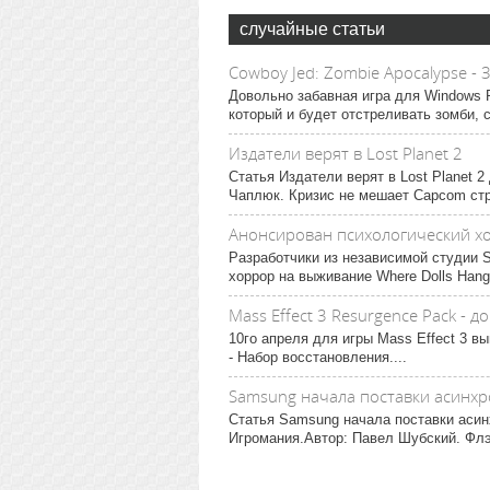
случайные статьи
Cowboy Jed: Zombie Apocalypse - 
Довольно забавная игра для Windows P
который и будет отстреливать зомби, с
Издатели верят в Lost Planet 2
Статья Издатели верят в Lost Planet 
Чаплюк. Кризис не мешает Capcom стр
Анонсирован психологический хо
Разработчики из независимой студии S
хоррор на выживание Where Dolls Hang
Mass Effect 3 Resurgence Pack - 
10го апреля для игры Mass Effect 3 
- Набор восстановления....
Samsung начала поставки асинх
Статья Samsung начала поставки аси
Игромания.Автор: Павел Шубский. Фл