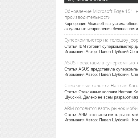
Обновление Microsoft Edge 151:
производительности
Корпорация Microsoft выпустила обнов
актуальные исправления безопасности,
Суперкомпьютер на телешоу Jeo
Статья IBM готовит суперкомпьютер д
Игромания.Автор: Павел Шубский.Со в
ASUS представила суперкомпьюте
Статья ASUS представила суперкомпью
Игромания.Автор: Павел Шубский. Спец
Стеклянные колонки Harman Kar
Статья Стеклянные колонки Harman Ka
Шубский. Далеко не всем разработчика
ARM готовится взять рынок моб
Статья ARM готовится взять рынок мо
Игромания.Автор: Павел Шубский. Колле