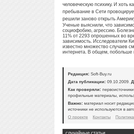
человеческую психику. И хоть к
пребывание в Сети провоцируе
решили заново открыть Америку
Ученые выяснили, что зависимо
социофобию, агрессию. Болезни
11% от 2293 опрошенных во вр
зависимость. Исследователи Ки
известно множество случаев см
интернета. В общем, побольше г
Редакция:
Soft-Buy.ru
Дата публикации:
09.10.2009.
Д
Как проверяли:
первоисточники
профильные материалы, использ
Важно:
материал носит редакци
источники не используются в авт
О проекте
Контакты
Политика
случайные статьи