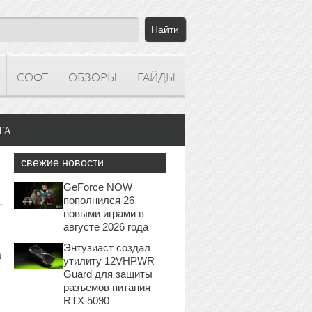
СОФТ
ОБЗОРЫ
ГАЙДЫ
ТА
свежие новости
GeForce NOW
пополнился 26
новыми играми в
августе 2026 года
Энтузиаст создал
а
утилиту 12VHPWR
Guard для защиты
разъемов питания
RTX 5090