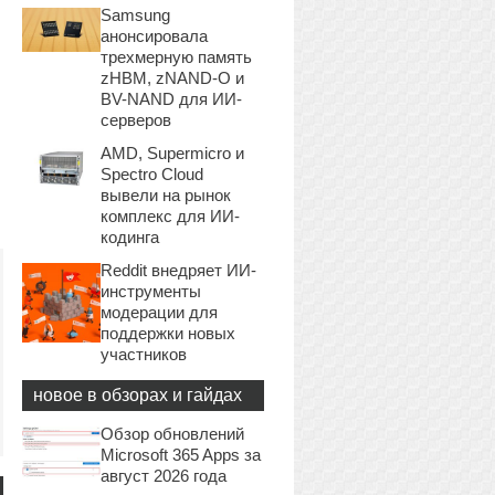
Samsung
анонсировала
трехмерную память
zHBM, zNAND-O и
BV-NAND для ИИ-
серверов
AMD, Supermicro и
Spectro Cloud
вывели на рынок
комплекс для ИИ-
кодинга
Reddit внедряет ИИ-
инструменты
модерации для
поддержки новых
участников
новое в обзорах и гайдах
Обзор обновлений
Microsoft 365 Apps за
август 2026 года