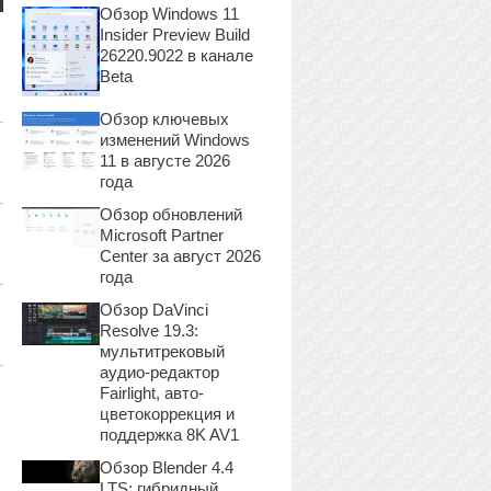
Обзор Windows 11
Insider Preview Build
26220.9022 в канале
Beta
Обзор ключевых
изменений Windows
11 в августе 2026
года
Обзор обновлений
Microsoft Partner
Center за август 2026
года
Обзор DaVinci
Resolve 19.3:
мультитрековый
аудио-редактор
Fairlight, авто-
цветокоррекция и
поддержка 8K AV1
Обзор Blender 4.4
LTS: гибридный