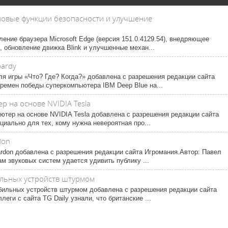
 новые функции безопасности и улучшение
ление браузера Microsoft Edge (версия 151.0.4129.54), внедряющее
 обновление движка Blink и улучшенные механ...
pardy
ля игры «Что? Где? Когда?» добавлена с разрешения редакции сайта
ремен победы суперкомпьютера IBM Deep Blue на...
р на основе NVIDIA Tesla
тер на основе NVIDIA Tesla добавлена с разрешения редакции сайта
иально для тех, кому нужна невероятная про...
don
rdon добавлена с разрешения редакции сайта Игромания.Автор: Павел
м звуковых систем удается удивить публику ...
ильных устройств штурмом
бильных устройств штурмом добавлена с разрешения редакции сайта
ги с сайта TG Daily узнали, что британские ...