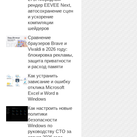
рендер EEVEE Next,
автосохранение сцен
и ускорение
компиляции
шейдеров
Сравнение
браузеров Brave и
Vivaldi в 2026 году:
блокировка рекламы,
защита приватности
и расход памяти
Как устранить
зависание и ошибку
отклика Microsoft
Excel и Word в
Windows
Как настроить новые
политики
безопасности
Windows по
руководству CTO за