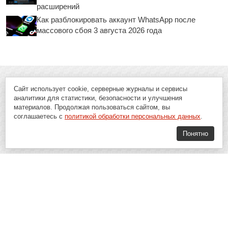
расширений
Как разблокировать аккаунт WhatsApp после
массового сбоя 3 августа 2026 года
Сайт использует cookie, серверные журналы и сервисы
аналитики для статистики, безопасности и улучшения
материалов. Продолжая пользоваться сайтом, вы
соглашаетесь с
политикой обработки персональных данных
.
Понятно
Soft-Buy.ru - информационный портал о компьютерах, программах и
играх: новости IT, материалы о софте, обзоры и сравнения программ,
пошаговые гайды и инструкции. При использовании материалов сайта,
ссылка на
Soft-Buy.ru
обязательна.
16+
Soft-Buy.ru 2008 - 2026
Главная
Блог
О проекте
Контакты
Политика