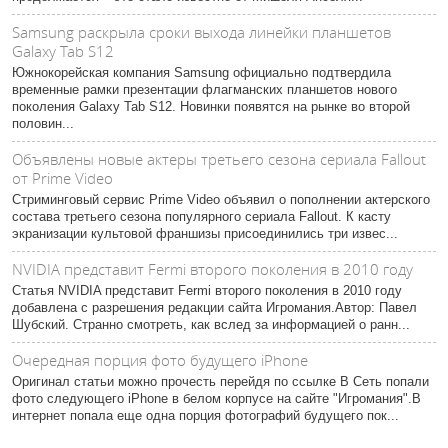
Samsung раскрыла сроки выхода линейки планшетов
Galaxy Tab S12
Южнокорейская компания Samsung официально подтвердила
временные рамки презентации флагманских планшетов нового
поколения Galaxy Tab S12. Новинки появятся на рынке во второй
половин...
Объявлены новые актеры третьего сезона сериала Fallout
от Prime Video
Стриминговый сервис Prime Video объявил о пополнении актерского
состава третьего сезона популярного сериала Fallout. К касту
экранизации культовой франшизы присоединились три извес...
NVIDIA представит Fermi второго поколения в 2010 году
Статья NVIDIA представит Fermi второго поколения в 2010 году
добавлена с разрешения редакции сайта Игромания.Автор: Павел
Шубский. Странно смотреть, как вслед за информацией о ранн...
Очередная порция фото будущего iPhone
Оригинал статьи можно прочесть перейдя по ссылке В Сеть попали
фото следующего iPhone в белом корпусе на сайте "Игромания".В
интернет попала еще одна порция фотографий будущего пок...