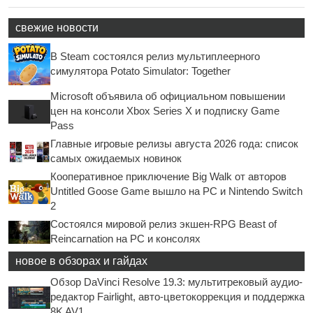
свежие новости
В Steam состоялся релиз мультиплеерного
симулятора Potato Simulator: Together
Microsoft объявила об официальном повышении
цен на консоли Xbox Series X и подписку Game
Pass
Главные игровые релизы августа 2026 года: список
самых ожидаемых новинок
Кооперативное приключение Big Walk от авторов
Untitled Goose Game вышло на PC и Nintendo Switch
2
Состоялся мировой релиз экшен-RPG Beast of
Reincarnation на PC и консолях
новое в обзорах и гайдах
Обзор DaVinci Resolve 19.3: мультитрековый аудио-
редактор Fairlight, авто-цветокоррекция и поддержка
8K AV1