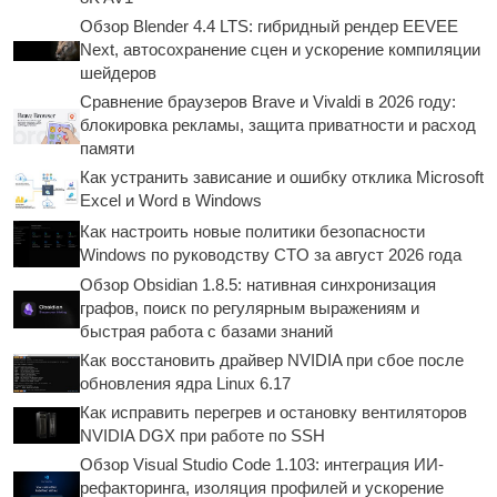
Обзор Blender 4.4 LTS: гибридный рендер EEVEE
Next, автосохранение сцен и ускорение компиляции
шейдеров
Сравнение браузеров Brave и Vivaldi в 2026 году:
блокировка рекламы, защита приватности и расход
памяти
Как устранить зависание и ошибку отклика Microsoft
Excel и Word в Windows
Как настроить новые политики безопасности
Windows по руководству CTO за август 2026 года
Обзор Obsidian 1.8.5: нативная синхронизация
графов, поиск по регулярным выражениям и
быстрая работа с базами знаний
Как восстановить драйвер NVIDIA при сбое после
обновления ядра Linux 6.17
Как исправить перегрев и остановку вентиляторов
NVIDIA DGX при работе по SSH
Обзор Visual Studio Code 1.103: интеграция ИИ-
рефакторинга, изоляция профилей и ускорение