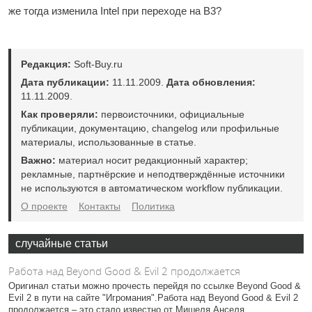
же тогда изменила Intel при переходе на В3?
Редакция:
Soft-Buy.ru
Дата публикации:
11.11.2009.
Дата обновления:
11.11.2009.
Как проверяли:
первоисточники, официальные
публикации, документацию, changelog или профильные
материалы, использованные в статье.
Важно:
материал носит редакционный характер;
рекламные, партнёрские и неподтверждённые источники
не используются в автоматическом workflow публикации.
О проекте
Контакты
Политика
случайные статьи
Работа над Beyond Good & Evil 2 продолжается
Оригинал статьи можно прочесть перейдя по ссылке Beyond Good &
Evil 2 в пути на сайте "Игромания".Работа над Beyond Good & Evil 2
продолжается – это стало известно от Мишеля Анселя...