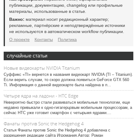
публикации, документацию, changelog или профильные
материалы, использованные в статье.
Важно:
материал носит редакционный характер;
рекламные, партнёрские и неподтверждённые источники
не используются в автоматическом workflow публикации.
О проекте
Контакты
Политика
случайные статьи
Новые видеокарты NVIDIA Titanium
Суффикс «TI» вернется в названия видеокарт NVIDIA (TI – Titanium).
Если верить слухам, то скоро должна появиться GeForce GTX 560
Ti. Информация о данной видеокарте была найдена в п...
Четыре ядра на ладони - HTC Edge
Невероятно быстро стали развиваться мобильные технологии, еще
недавно привыкали к одно-гигагерцовым мобильным процессорам, а
сейчас HTC уже готовит смартфон с четырьмя ядрами....
Фанаты против Sonic the Hedgehog 4
Статья Фанаты против Sonic the Hedgehog 4 добавлена с
разрешения редакции сайта Игромания.Автор: Роман