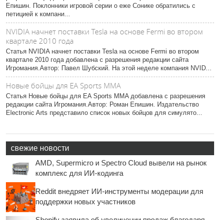
Епишин. Поклонники игровой серии о еже Сонике обратились с
петицией к компани...
NVIDIA начнет поставки Tesla на основе Fermi во втором
квартале 2010 года
Статья NVIDIA начнет поставки Tesla на основе Fermi во втором
квартале 2010 года добавлена с разрешения редакции сайта
Игромания.Автор: Павел Шубский. На этой неделе компания NVID...
Новые бойцы для EA Sports MMA
Статья Новые бойцы для EA Sports MMA добавлена с разрешения
редакции сайта Игромания.Автор: Роман Епишин. Издательство
Electronic Arts представило список новых бойцов для симулято...
свежие новости
AMD, Supermicro и Spectro Cloud вывели на рынок
комплекс для ИИ-кодинга
Reddit внедряет ИИ-инструменты модерации для
поддержки новых участников
Shopify заявила об увеличении продаж благодаря