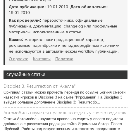
Дата публикации:
19.01.2010.
Дата обновления:
19.01.2010.
Как проверяли:
первоисточники, официальные
публикации, документацию, changelog или профильные
материалы, использованные в статье.
Важно:
материал носит редакционный характер;
рекламные, партнёрские и неподтверждённые источники
не используются в автоматическом workflow публикации.
О проекте
Контакты
Политика
случайные статьи
Disciples 3: Resurrection от "Акелла"
Оригинал статьи можно прочесть перейдя по ссылке Богиня смерти
навестит игроков в Disciples 3 на сайте "Игромания".На Disciples 3
выйдет большое дополнение Disciples 3: Resurrectio...
Автомобиль научится правильно ездить у своего водителя
Статья Автомобиль научится правильно ездить у своего водителя
добавлена с разрешения редакции сайта Игромания.Автор: Павел
Шубский. Работы над искусственным интеллектом продолжаютс...