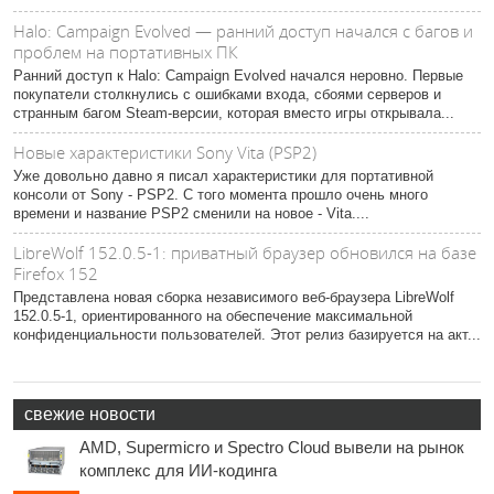
Halo: Campaign Evolved — ранний доступ начался с багов и
проблем на портативных ПК
Ранний доступ к Halo: Campaign Evolved начался неровно. Первые
покупатели столкнулись с ошибками входа, сбоями серверов и
странным багом Steam-версии, которая вместо игры открывала...
Новые характеристики Sony Vita (PSP2)
Уже довольно давно я писал характеристики для портативной
консоли от Sony - PSP2. С того момента прошло очень много
времени и название PSP2 сменили на новое - Vita....
LibreWolf 152.0.5-1: приватный браузер обновился на базе
Firefox 152
Представлена новая сборка независимого веб-браузера LibreWolf
152.0.5-1, ориентированного на обеспечение максимальной
конфиденциальности пользователей. Этот релиз базируется на акт...
свежие новости
AMD, Supermicro и Spectro Cloud вывели на рынок
комплекс для ИИ-кодинга