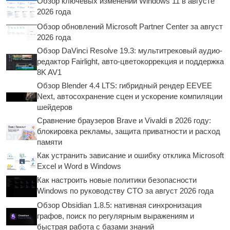
Обзор ключевых изменений Windows 11 в августе
2026 года
Обзор обновлений Microsoft Partner Center за август
2026 года
Обзор DaVinci Resolve 19.3: мультитрековый аудио-
редактор Fairlight, авто-цветокоррекция и поддержка
8K AV1
Обзор Blender 4.4 LTS: гибридный рендер EEVEE
Next, автосохранение сцен и ускорение компиляции
шейдеров
Сравнение браузеров Brave и Vivaldi в 2026 году:
блокировка рекламы, защита приватности и расход
памяти
Как устранить зависание и ошибку отклика Microsoft
Excel и Word в Windows
Как настроить новые политики безопасности
Windows по руководству CTO за август 2026 года
Обзор Obsidian 1.8.5: нативная синхронизация
графов, поиск по регулярным выражениям и
быстрая работа с базами знаний