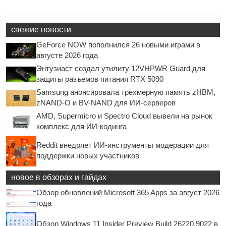
свежие новости
GeForce NOW пополнился 26 новыми играми в
августе 2026 года
Энтузиаст создал утилиту 12VHPWR Guard для
защиты разъемов питания RTX 5090
Samsung анонсировала трехмерную память zHBM,
zNAND-O и BV-NAND для ИИ-серверов
AMD, Supermicro и Spectro Cloud вывели на рынок
комплекс для ИИ-кодинга
Reddit внедряет ИИ-инструменты модерации для
поддержки новых участников
новое в обзорах и гайдах
Обзор обновлений Microsoft 365 Apps за август 2026
года
Обзор Windows 11 Insider Preview Build 26220.9022 в