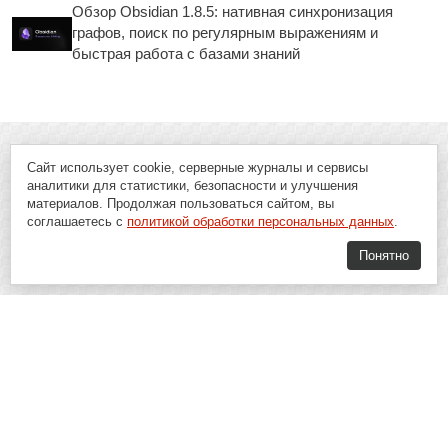
Обзор Obsidian 1.8.5: нативная синхронизация
графов, поиск по регулярным выражениям и
быстрая работа с базами знаний
Сайт использует cookie, серверные журналы и сервисы
аналитики для статистики, безопасности и улучшения
материалов. Продолжая пользоваться сайтом, вы
соглашаетесь с
политикой обработки персональных данных
.
Понятно
Soft-Buy.ru - информационный портал о компьютерах, программах и
играх: новости IT, материалы о софте, обзоры и сравнения программ,
пошаговые гайды и инструкции. При использовании материалов сайта,
ссылка на
Soft-Buy.ru
обязательна.
16+
Soft-Buy.ru 2008 - 2026
Главная
Блог
О проекте
Контакты
Политика