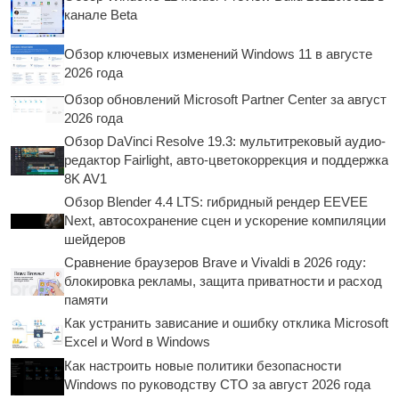
канале Beta
Обзор ключевых изменений Windows 11 в августе
2026 года
Обзор обновлений Microsoft Partner Center за август
2026 года
Обзор DaVinci Resolve 19.3: мультитрековый аудио-
редактор Fairlight, авто-цветокоррекция и поддержка
8K AV1
Обзор Blender 4.4 LTS: гибридный рендер EEVEE
Next, автосохранение сцен и ускорение компиляции
шейдеров
Сравнение браузеров Brave и Vivaldi в 2026 году:
блокировка рекламы, защита приватности и расход
памяти
Как устранить зависание и ошибку отклика Microsoft
Excel и Word в Windows
Как настроить новые политики безопасности
Windows по руководству CTO за август 2026 года