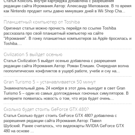
Статья Консоль внутри картриджа добавлена с разрешения
редакции сайта Игромания.Автор: Александр Милованов. В то время
как Nintendo продает хиты давно минувших дней в Wii Shop Cha...
Планшетный компьютер от Toshiba
Оригинал статьи можно прочесть перейдя по ссылке Toshiba
рассказала про свой планшетный компьютер на сайте
"Игромания". В гонку планшетных компьютеров за Apple бросилась и
Toshiba....
Civilization 5 выйдет осенью
Статья Civilization 5 выйдет осенью добавлена с разрешения
редакции сайта Игромания.Автор: Роман Епишин. Очередная волна
геополитических конфликтов в ущерб работе, учебе и сну на...
Gran Turismo 5 – устанавливается 50 минут
Знаменательный день 24 ноября в этот день выходит в свет Gran
Turismo 5 – один из самых долгожданных гоночных симуляторов. В
интернете появилась новость о том, что игра будет очень...
Сколько будет стоить GeForce GTX 480?
Статья Сколько будет стоить GeForce GTX 480? добавлена с
разрешения редакции сайта Игромания.Автор: Павел
Шубский. Ранее считалось, что видеокарты NVIDIA GeForce GTX
480 на основе ...