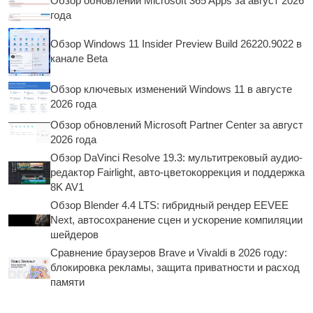
Обзор обновлений Microsoft 365 Apps за август 2026
года
Обзор Windows 11 Insider Preview Build 26220.9022 в
канале Beta
Обзор ключевых изменений Windows 11 в августе
2026 года
Обзор обновлений Microsoft Partner Center за август
2026 года
Обзор DaVinci Resolve 19.3: мультитрековый аудио-
редактор Fairlight, авто-цветокоррекция и поддержка
8K AV1
Обзор Blender 4.4 LTS: гибридный рендер EEVEE
Next, автосохранение сцен и ускорение компиляции
шейдеров
Сравнение браузеров Brave и Vivaldi в 2026 году:
блокировка рекламы, защита приватности и расход
памяти