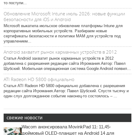
то поступи...
Обновление Microsoft Intune июль 2026: новые функции
безопасности для iOS и Android
Microsoft выкатила июльское обновление платформы Intune для
корпоративных мобильных устройств. Разбираем новые
сертификаты безопасности и политики MAM для устройств под
управлением...
Android захватит рынок карманных устройств в 2012
Статья Android захватит рынок карманных устройств в 2012
добавлена с разрешения редакции сайта Игромания.Автор: Павел
Шубский. Мобильная операционная система Google Android появил...
ATI Radeon HD 5800 официально
Статья ATI Radeon HD 5800 официально добавлена с разрешения
редакции сайта Игромания.Автор: Павел Шубский. Спустя тысячу и
один слух долгожданное событие наконец-то состоялось – ...
свежие новости
Wacom анонсировала MovinkPad 11: 11,45-
дюймовый OLED-планшет на Android 14 для