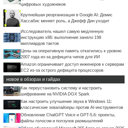
цифровых художников
Крупнейшая реорганизация в Google AI: Демис
Хассабис меняет роль, а Джефф Дин уходит
Исследователь нашел самую медленную
инструкцию x86: выполнение заняло 198
миллиардов тактов
Цены на оперативную память откатились к уровню
2007 года из-за дефицита чипов для ИИ
Amazon ограничивает доступ инженеров к серверам
EC2 из-за острого дефицита процессоров
новое в обзорах и гайдах
Как переустановить систему и настроить
шифрование на NVIDIA DGX Spark
Как настроить улучшение звука в Windows 11:
классические эквалайзеры против AI-инструментов
Обновление ChatGPT Voice и GPT-5.6: проекты,
файлы голосом и ползунок размышлений