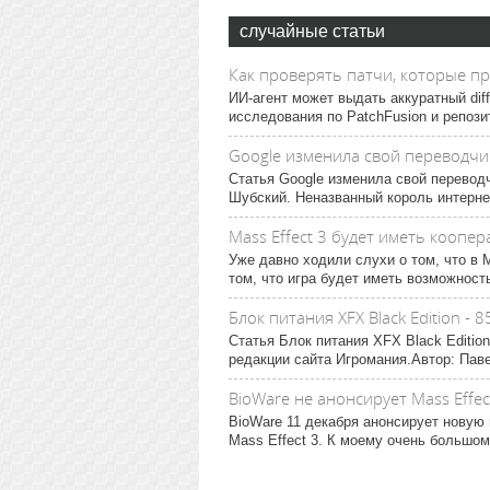
случайные статьи
Как проверять патчи, которые п
ИИ-агент может выдать аккуратный dif
исследования по PatchFusion и репози
Google изменила свой переводчи
Статья Google изменила свой перевод
Шубский. Неназванный король интернет
Mass Effect 3 будет иметь коопер
Уже давно ходили слухи о том, что в 
том, что игра будет иметь возможност
Блок питания XFX Black Edition 
Статья Блок питания XFX Black Editio
редакции сайта Игромания.Автор: Пав
BioWare не анонсирует Mass Effec
BioWare 11 декабря анонсирует новую 
Mass Effect 3. К моему очень большому