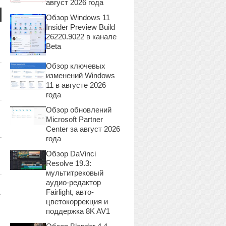
август 2026 года
Обзор Windows 11
Insider Preview Build
26220.9022 в канале
Beta
Обзор ключевых
изменений Windows
11 в августе 2026
года
Обзор обновлений
Microsoft Partner
Center за август 2026
года
Обзор DaVinci
Resolve 19.3:
мультитрековый
аудио-редактор
Fairlight, авто-
е
цветокоррекция и
поддержка 8K AV1