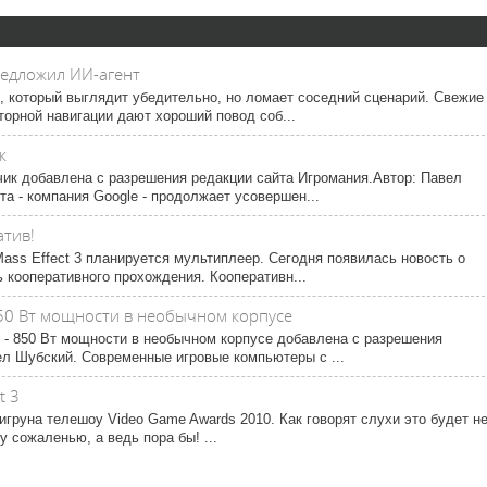
редложил ИИ-агент
f, который выглядит убедительно, но ломает соседний сценарий. Свежие
торной навигации дают хороший повод соб...
к
чик добавлена с разрешения редакции сайта Игромания.Автор: Павел
а - компания Google - продолжает усовершен...
атив!
Mass Effect 3 планируется мультиплеер. Сегодня появилась новость о
ь кооперативного прохождения. Кооперативн...
- 850 Вт мощности в необычном корпусе
n - 850 Вт мощности в необычном корпусе добавлена с разрешения
ел Шубский. Современные игровые компьютеры с ...
t 3
игруна телешоу Video Game Awards 2010. Как говорят слухи это будет н
 сожаленью, а ведь пора бы! ...