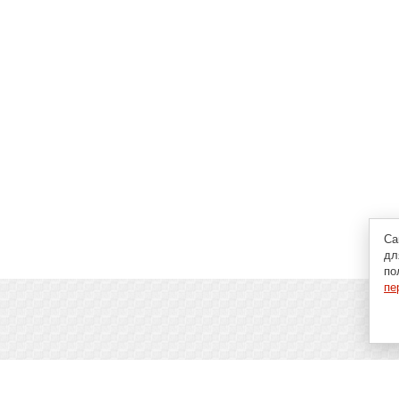
Са
дл
по
пе
пьютерах, программах и играх: новости IT, материалы о
аговые гайды и инструкции. При использовании