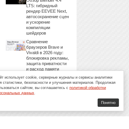
Обзор Blender 4.4
LTS: гибридный
рендер EEVEE Next,
автосохранение сцен
и ускорение
компиляции
шейдеров
Сравнение
браузеров Brave и
Vivaldi в 2026 году:
блокировка рекламы,
защита приватности
и расход памяти
йт использует cookie, серверные журналы и сервисы аналитики
я статистики, безопасности и улучшения материалов. Продолжая
льзоваться сайтом, вы соглашаетесь с
политикой обработки
рсональных данных
.
Понятно
16+
Soft-Buy.ru 2008 - 2026