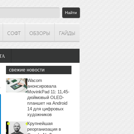
СОФТ
ОБЗОРЫ
ГАЙДЫ
ТА
свежие новости
Wacom
анонсировала
MovinkPad 11: 11,45-
дюймовый OLED-
планшет на Android
14 для цифровых
художников
Крупнейшая
реорганизация в