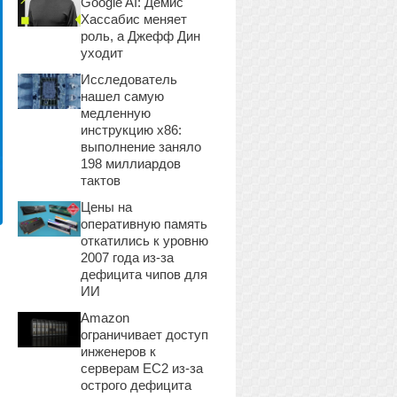
Google AI: Демис
Хассабис меняет
роль, а Джефф Дин
уходит
Исследователь
нашел самую
медленную
инструкцию x86:
выполнение заняло
198 миллиардов
тактов
Цены на
оперативную память
откатились к уровню
2007 года из-за
дефицита чипов для
ИИ
Amazon
ограничивает доступ
инженеров к
серверам EC2 из-за
острого дефицита