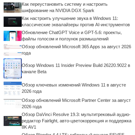
Как переустановить систему и настроить
шифрование на NVIDIA DGX Spark
Как настроить улучшение звука в Windows 11:
классические эквалайзеры против AI-инструментов
Обновление ChatGPT Voice и GPT-5.6: проекты,
файлы голосом и ползунок размышлений
Обзор обновлений Microsoft 365 Apps за август 2026
года
Обзор Windows 11 Insider Preview Build 26220.9022 в
канале Beta
Обзор ключевых изменений Windows 11 в августе
2026 года
Обзор обновлений Microsoft Partner Center за август
2026 года
Обзор DaVinci Resolve 19.3: мультитрековый аудио-
редактор Fairlight, авто-цветокоррекция и поддержка
8K AV1
Обзор Blender 4.4 LTS: гибридный рендер EEVEE