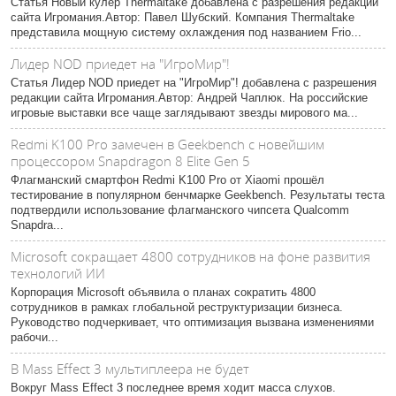
Статья Новый кулер Thermaltake добавлена с разрешения редакции
сайта Игромания.Автор: Павел Шубский. Компания Thermaltake
представила мощную систему охлаждения под названием Frio...
Лидер NOD приедет на "ИгроМир"!
Статья Лидер NOD приедет на "ИгроМир"! добавлена с разрешения
редакции сайта Игромания.Автор: Андрей Чаплюк. На российские
игровые выставки все чаще заглядывают звезды мирового ма...
Redmi K100 Pro замечен в Geekbench с новейшим
процессором Snapdragon 8 Elite Gen 5
Флагманский смартфон Redmi K100 Pro от Xiaomi прошёл
тестирование в популярном бенчмарке Geekbench. Результаты теста
подтвердили использование флагманского чипсета Qualcomm
Snapdra...
Microsoft сокращает 4800 сотрудников на фоне развития
технологий ИИ
Корпорация Microsoft объявила о планах сократить 4800
сотрудников в рамках глобальной реструктуризации бизнеса.
Руководство подчеркивает, что оптимизация вызвана изменениями
рабочи...
В Mass Effect 3 мультиплеера не будет
Вокруг Mass Effect 3 последнее время ходит масса слухов.