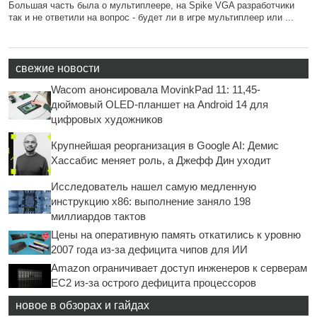
Большая часть была о мультиплеере, на Spike VGA разработчики
так и не ответили на вопрос - будет ли в игре мультиплеер или ...
свежие новости
Wacom анонсировала MovinkPad 11: 11,45-
дюймовый OLED-планшет на Android 14 для
цифровых художников
Крупнейшая реорганизация в Google AI: Демис
Хассабис меняет роль, а Джефф Дин уходит
Исследователь нашел самую медленную
инструкцию x86: выполнение заняло 198
миллиардов тактов
Цены на оперативную память откатились к уровню
2007 года из-за дефицита чипов для ИИ
Amazon ограничивает доступ инженеров к серверам
EC2 из-за острого дефицита процессоров
новое в обзорах и гайдах