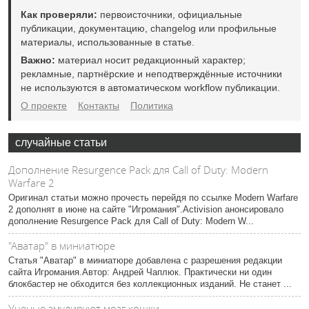
Как проверяли:
первоисточники, официальные
публикации, документацию, changelog или профильные
материалы, использованные в статье.
Важно:
материал носит редакционный характер;
рекламные, партнёрские и неподтверждённые источники
не используются в автоматическом workflow публикации.
О проекте
Контакты
Политика
случайные статьи
Дополнение Resurgence Pack для Call of Duty: Modern
Warfare 2
Оригинал статьи можно прочесть перейдя по ссылке Modern Warfare
2 дополнят в июне на сайте "Игромания".Activision анонсировало
дополнение Resurgence Pack для Call of Duty: Modern W...
"Аватар" в миниатюре
Статья "Аватар" в миниатюре добавлена с разрешения редакции
сайта Игромания.Автор: Андрей Чаплюк. Практически ни один
блокбастер не обходится без коллекционных изданий. Не станет ...
Ученые эмулируют мозг кошки