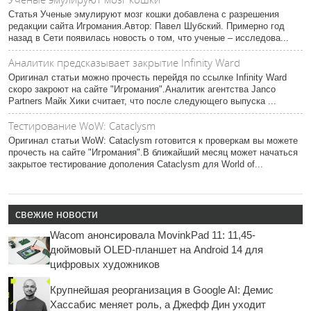
Статья Ученые эмулируют мозг кошки добавлена с разрешения
редакции сайта Игромания.Автор: Павел Шубский. Примерно год
назад в Сети появилась новость о том, что ученые – исследова...
Аналитик предсказывает закрытие Infinity Ward
Оригинал статьи можно прочесть перейдя по ссылке Infinity Ward
скоро закроют на сайте "Игромания".Аналитик агентства Janco
Partners Майк Хики считает, что после следующего выпуска ...
Тестирование WoW: Cataclysm
Оригинал статьи WoW: Cataclysm готовится к проверкам вы можете
прочесть на сайте "Игромания".В ближайший месяц может начаться
закрытое тестирование дополения Cataclysm для World of...
свежие новости
Wacom анонсировала MovinkPad 11: 11,45-
дюймовый OLED-планшет на Android 14 для
цифровых художников
Крупнейшая реорганизация в Google AI: Демис
Хассабис меняет роль, а Джефф Дин уходит