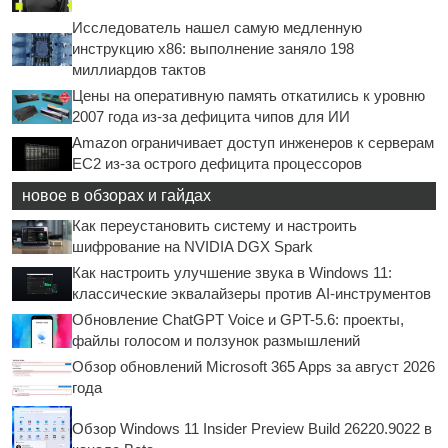
Исследователь нашел самую медленную
инструкцию x86: выполнение заняло 198
миллиардов тактов
Цены на оперативную память откатились к уровню
2007 года из-за дефицита чипов для ИИ
Amazon ограничивает доступ инженеров к серверам
EC2 из-за острого дефицита процессоров
новое в обзорах и гайдах
Как переустановить систему и настроить
шифрование на NVIDIA DGX Spark
Как настроить улучшение звука в Windows 11:
классические эквалайзеры против AI-инструментов
Обновление ChatGPT Voice и GPT-5.6: проекты,
файлы голосом и ползунок размышлений
Обзор обновлений Microsoft 365 Apps за август 2026
года
Обзор Windows 11 Insider Preview Build 26220.9022 в