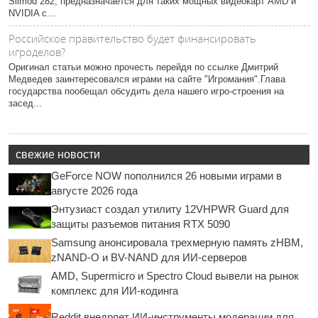
Slimod 282, предназначается для таких мощных видеокарт AMD и
NVIDIA с...
Российское правительство будет финансировать
игроделов?
Оригинал статьи можно прочесть перейдя по ссылке Дмитрий
Медведев заинтересовался играми на сайте "Игромания".Глава
государства пообещал обсудить дела нашего игро-строения на
засед...
свежие новости
GeForce NOW пополнился 26 новыми играми в
августе 2026 года
Энтузиаст создал утилиту 12VHPWR Guard для
защиты разъемов питания RTX 5090
Samsung анонсировала трехмерную память zHBM,
zNAND-O и BV-NAND для ИИ-серверов
AMD, Supermicro и Spectro Cloud вывели на рынок
комплекс для ИИ-кодинга
Reddit внедряет ИИ-инструменты модерации для