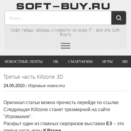
Софт, гайды, обзоры и новости из мира IT - все это Soft-
Buy.ru
НОВОСТНЫЕ ЛЕНТЫ:
ПК
СМАРТФОНЫ
ИГРЫ
ИИ
Третья часть Killzone 3D
24
.
05
.
2010
Игровые новости
/
Оригинал статьи можно прочесть перейдя по ссылке
Следующая Killzone станет трехмерной на сайте
"Игромания".
Раскрыт один из главных сюрпризов выставки
E3
– это
третья часть игры
Killzone
.