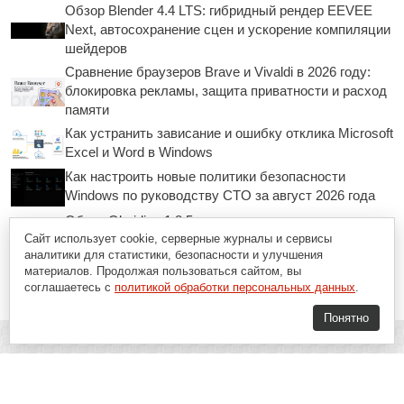
Обзор Blender 4.4 LTS: гибридный рендер EEVEE
Next, автосохранение сцен и ускорение компиляции
шейдеров
Сравнение браузеров Brave и Vivaldi в 2026 году:
блокировка рекламы, защита приватности и расход
памяти
Как устранить зависание и ошибку отклика Microsoft
Excel и Word в Windows
Как настроить новые политики безопасности
Windows по руководству CTO за август 2026 года
Обзор Obsidian 1.8.5: нативная синхронизация
графов, поиск по регулярным выражениям и
Сайт использует cookie, серверные журналы и сервисы
аналитики для статистики, безопасности и улучшения
быстрая работа с базами знаний
материалов. Продолжая пользоваться сайтом, вы
соглашаетесь с
политикой обработки персональных данных
.
Понятно
Soft-Buy.ru - информационный портал о компьютерах, программах и
играх: новости IT, материалы о софте, обзоры и сравнения программ,
пошаговые гайды и инструкции. При использовании материалов сайта,