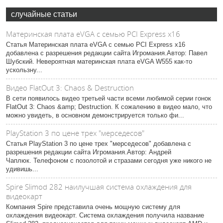
случайные статьи
Материнская плата eVGA с семью PCI Express x16
Статья Материнская плата eVGA с семью PCI Express x16
добавлена с разрешения редакции сайта Игромания.Автор: Павел
Шубский. Невероятная материнская плата eVGA W555 как-то
ускользну...
Видео FlatOut 3: Chaos & Destruction
В сети появилось видео третьей части всеми любимой серии гонок
FlatOut 3: Chaos &amp; Destruction. К сожалению в видео мало, что
можно увидеть, в основном демонстрируется только фи...
PlayStation 3 по цене трех "мерседесов"
Статья PlayStation 3 по цене трех "мерседесов" добавлена с
разрешения редакции сайта Игромания.Автор: Андрей
Чаплюк. Телефоном с позолотой и стразами сегодня уже никого не
удивишь...
Spire Slimod 282 наилучшая система охлаждения для
видеокарт
Компания Spire представила очень мощную систему для
охлаждения видеокарт. Система охлаждения получила название