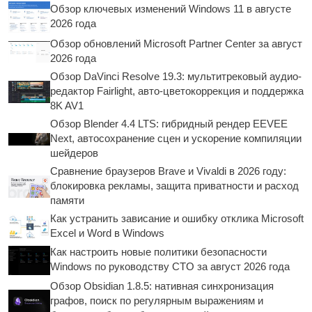
Обзор ключевых изменений Windows 11 в августе
2026 года
Обзор обновлений Microsoft Partner Center за август
2026 года
Обзор DaVinci Resolve 19.3: мультитрековый аудио-
редактор Fairlight, авто-цветокоррекция и поддержка
8K AV1
Обзор Blender 4.4 LTS: гибридный рендер EEVEE
Next, автосохранение сцен и ускорение компиляции
шейдеров
Сравнение браузеров Brave и Vivaldi в 2026 году:
блокировка рекламы, защита приватности и расход
памяти
Как устранить зависание и ошибку отклика Microsoft
Excel и Word в Windows
Как настроить новые политики безопасности
Windows по руководству CTO за август 2026 года
Обзор Obsidian 1.8.5: нативная синхронизация
графов, поиск по регулярным выражениям и