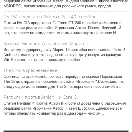
редакции сайта Игромания.Автор: Андрей Чаплюк. Список азиатских
MMORPG, локализованных для российского рынка, продол...
NVIDIA представит GeForce GT 240 в ноябре
Статья NVIDIA представит GeForce GT 240 в ноябре добавлена с
разрешения редакции сайта Игромания.Автор: Павел Шубский. И
нет, это вовсе не ожидаемая многими видеокарта на основе N...
Красная Nintendo Wii к юбилею Марио
Великому водопроводчику Марио 13 сентября исполнилось 25 лет!
Nintendo планирует отпраздновать такую дату выпустив красную
Wii. Консоль поступит в продажу в ноябре....
The Sims в средневековье
Оригинал статьи можно прочесть перейдя по ссылке Персонажей
The Sims отправят в прошлое на сайте "Игромания".Возможно, что
следующее дополнение для The Sims перенесет персонажей в ...
Pentium 4 против Athlon II и Core i3
Статья Pentium 4 против Athlon II и Core i3 добавлена с разрешения
редакции сайта Игромания.Автор: Павел Шубский. Далеко не все
готовы обновлять компьютер раз в два года – многим...