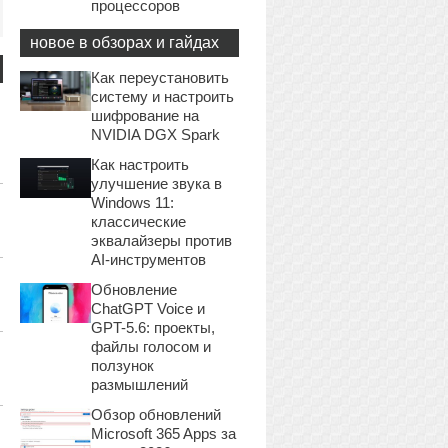
процессоров
новое в обзорах и гайдах
Как переустановить
систему и настроить
шифрование на
NVIDIA DGX Spark
Как настроить
улучшение звука в
Windows 11:
классические
эквалайзеры против
AI-инструментов
Обновление
ChatGPT Voice и
GPT-5.6: проекты,
файлы голосом и
ползунок
размышлений
Обзор обновлений
Microsoft 365 Apps за