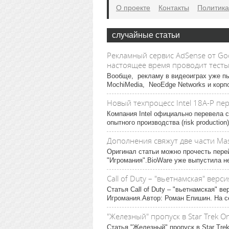
О проекте
Контакты
Политика
случайные статьи
Рекламный сервис AdSense от Go
настоящее время проводит тесты 
Вообще, рекламу в видеоиграх уже пы
MochiMedia, NeoEdge Networks и корпор
Новый техпроцесс Intel 18A-P п
Компания Intel официально перевела 
опытного производства (risk productio
Дополнения свяжут две части Mas
Оригинал статьи можно прочесть перей
"Игромания".BioWare уже выпустила н
Call of Duty – "вьетнамская" верс
Статья Call of Duty – "вьетнамская" 
Игромания.Автор: Роман Епишин. На с
"Железный" пропуск в Star Trek On
Статья "Железный" пропуск в Star Tre