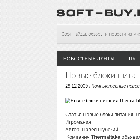
Софт, гайды, обзоры и новости из мира
НОВОСТНЫЕ ЛЕНТЫ:
ПК
Новые блоки питан
29
.
12
.
2009
Компьютерные ново
/
Статья
Новые блоки питания Th
Игромания.
Автор: Павел Шубский.
Компания
Thermaltake
объявил