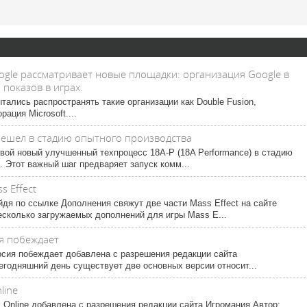
ogle рассматривает новые площадки: организация Google в
показов в играх.
тались распространять такие организации как Double Fusion,
ация Microsoft....
ерешел в стадию опытного производства
свой новый улучшенный техпроцесс 18A-P (18A Performance) в стадию
n). Этот важный шаг предваряет запуск комм...
s Effect
дя по ссылке Дополнения свяжут две части Mass Effect на сайте
есколько загружаемых дополнений для игры Mass E...
ия побеждает
версия побеждает добавлена с разрешения редакции сайта
егодняшний день существует две основных версии относит...
line
k Online добавлена с разрешения редакции сайта Игромания.Автор: