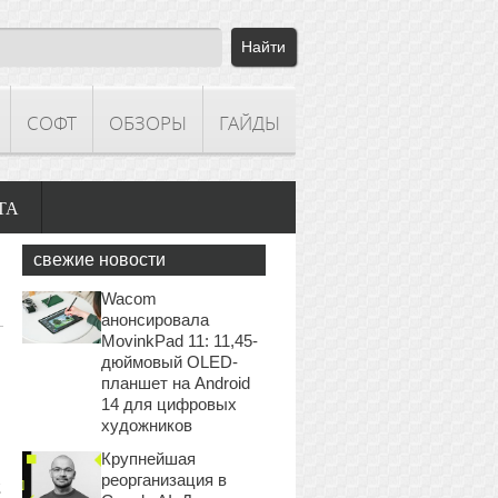
СОФТ
ОБЗОРЫ
ГАЙДЫ
ТА
свежие новости
Wacom
анонсировала
MovinkPad 11: 11,45-
дюймовый OLED-
планшет на Android
14 для цифровых
художников
Крупнейшая
реорганизация в
2