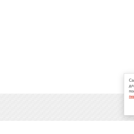
Са
дл
по
пе
пьютерах, программах и играх: новости IT, материалы о
аговые гайды и инструкции. При использовании