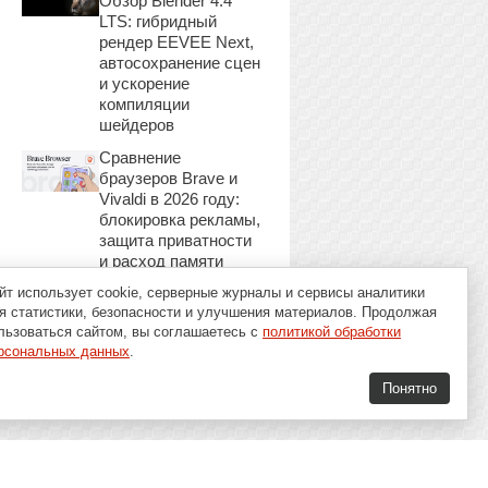
Обзор Blender 4.4
LTS: гибридный
рендер EEVEE Next,
автосохранение сцен
и ускорение
компиляции
шейдеров
Сравнение
браузеров Brave и
Vivaldi в 2026 году:
блокировка рекламы,
защита приватности
и расход памяти
йт использует cookie, серверные журналы и сервисы аналитики
я статистики, безопасности и улучшения материалов. Продолжая
льзоваться сайтом, вы соглашаетесь с
политикой обработки
рсональных данных
.
Понятно
16+
Soft-Buy.ru 2008 - 2026