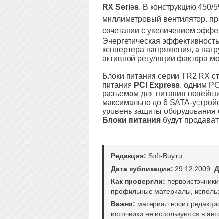
RX Series
. В конструкцию 450/
миллиметровый вентилятор, пр
сочетании с увеличением эффе
Энергетическая эффективность
конвертера напряжения, а нагр
активной регуляции фактора м
Блоки питания серии TR2 RX с
питания
PCI Express
, одним P
разъемом для питания новейш
максимально до 6 SATA-устрой
уровень защиты оборудования о
Блоки питания
будут продавать
Редакция:
Soft-Buy.ru
Дата публикации:
29.12.2009.
Д
Как проверяли:
первоисточники
профильные материалы, использ
Важно:
материал носит редакци
источники не используются в авт