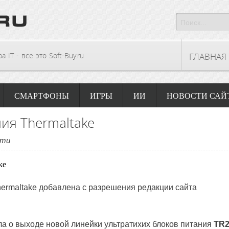
 IT - все это Soft-Buy.ru
ГЛАВНАЯ
СМАРТФОНЫ
ИГРЫ
ИИ
НОВОСТИ САЙ
ия Thermaltake
сти
ermaltake
добавлена с разрешения редакции сайта
а о выходе новой линейки ультратихих блоков питания
TR