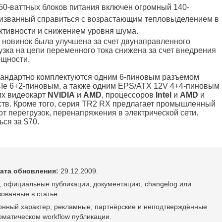
550-ваттных блоков питания включен огромный 140-
изванный справиться с возрастающим тепловыделением в
ктивности и снижением уровня шума.
 новинок была улучшена за счет двунаправленного
узка на цепи переменного тока снижена за счет внедрения
ощности.
тандартно комплектуются одним 6-пиновым разъемом
CIе 6+2-пиновым, а также одним EPS/ATX 12V 4+4-пиновым
их видеокарт
NVIDIA
и
AMD
, процессоров
Intel
и
AMD
и
ств. Кроме того, серия TR2 RX предлагает промышленный
т перегрузок, перенапряжения в электрической сети.
ся за $70.
ата обновления:
29.12.2009.
, официальные публикации, документацию, changelog или
ованные в статье.
онный характер; рекламные, партнёрские и неподтверждённые
оматическом workflow публикации.