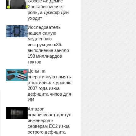
Google AI: Демис
Хассабис меняет
роль, а Джефф Дин
уходит
Исследователь
нашел самую
медленную
инструкцию x86:
выполнение заняло
198 миллиардов
тактов
Цены на
оперативную память
откатились к уровню
2007 года из-за
дефицита чипов для
ИИ
Amazon
ограничивает доступ
инженеров к
серверам EC2 из-за
острого дефицита