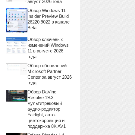
август 2026 года
Обзор Windows 11
Insider Preview Build
26220.9022 в канале
Beta
Обзор ключевых
изменений Windows
11 в августе 2026
года
Обзор обновлений
Microsoft Partner
Center за август 2026
года
Обзор DaVinci
Resolve 19.3:
мультитрековый
аудио-редактор
Fairlight, авто-
цветокоррекция и
поддержка 8K AV1