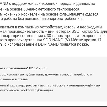
AND с поддержкой асинхронной передачи данных по
e) на основе 30-нанометрового техпроцесса.
 конечных носителей на основе флэш-памяти удастся
ти работы без повышения энергопотребления.
ваться в компактных устройствах, которым необходимы
кая производительность – винчестерах SSD, картах SD для
тандарт при совмещении с 30-нанометровым техпроцессов
ного превосходства над SDR NAND (60 Мбит/с против 17
кты с использованием DDR NAND появятся позже.
ата обновления:
02.12.2009.
, официальные публикации, документацию, changelog или
ованные в статье.
онный характер; рекламные, партнёрские и неподтверждённые
оматическом workflow публикации.