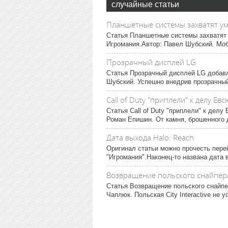
случайные статьи
Планшетные системы захватят у
Статья Планшетные системы захватят 
Игромания.Автор: Павел Шубский. Мо
Прозрачный дисплей LG
Статья Прозрачный дисплей LG добавл
Шубский. Успешно внедрив прозрачный
Call of Duty "приплели" к делу Ев
Статья Call of Duty "приплели" к дел
Роман Епишин. От камня, брошенного д
Дата выхода Halo: Reach
Оригинал статьи можно прочесть перей
"Игромания".Наконец-то названа дата 
Возвращение польского снайпер
Статья Возвращение польского снайпе
Чаплюк. Польская City Interactive не у