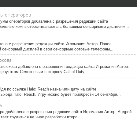
мы операторов
умы операторов добавлена с разрешения редакции сайта
бильные компьютеры-планшеты с большими сенсорными дисплеям...
ена с разрешения редакции сайта Игромания.Автор: Павел
 сенсорный дисплей в свои сенсорные сотовые телефоны,...
сюкова
у Евсюкова добавлена с разрешения редакции сайта Игромания.Автор:
епутатом Селезневым в сторону Call of Duty...
дя по ссылке Halo: Reach назначили дату на сайте
выхода Halo: Reach. Игру можно будет приобрести 14 сентября...
а
ра добавлена с разрешения редакции сайта Игромания.Автор: Андрей
стает трудиться на ниве разработки второ...