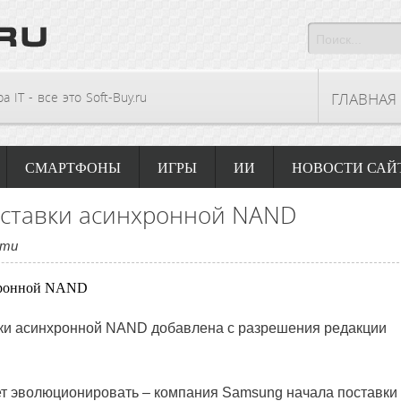
 IT - все это Soft-Buy.ru
ГЛАВНАЯ
СМАРТФОНЫ
ИГРЫ
ИИ
НОВОСТИ САЙ
оставки асинхронной NAND
сти
ки асинхронной NAND
добавлена с разрешения редакции
 эволюционировать – компания Samsung начала поставки