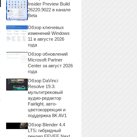
Insider Preview Build
26220.9022 в канале
Beta
Обзор ключевых
изменений Windows
11 в августе 2026
года
Обзор обновлений
Microsoft Partner
Center за август 2026
года
Обзор DaVinci
Resolve 19.3:
мультитрековый
аудио-редактор
Fairlight, авто-
цветокоррекция и
поддержка 8K AV1
Обзор Blender 4.4
LTS: гибридный
рендер EEVEE Next,