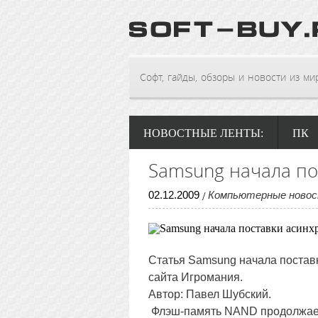
Софт, гайды, обзоры и новости из мира
НОВОСТНЫЕ ЛЕНТЫ:
ПК
Samsung начала п
02
.
12
.
2009
Компьютерные ново
/
Статья
Samsung начала постав
сайта Игромания.
Автор: Павел Шубский.
Флэш-память NAND продолжает