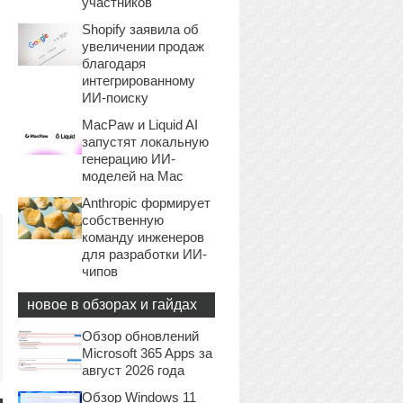
участников
Shopify заявила об
увеличении продаж
благодаря
интегрированному
ИИ-поиску
MacPaw и Liquid AI
запустят локальную
генерацию ИИ-
моделей на Mac
Anthropic формирует
собственную
команду инженеров
для разработки ИИ-
чипов
новое в обзорах и гайдах
Обзор обновлений
Microsoft 365 Apps за
август 2026 года
Обзор Windows 11