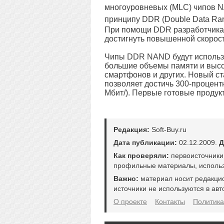
многоуровневых (MLC) чипов N
принципу DDR (Double Data Rar
При помощи DDR разработчикам
достигнуть повышенной скорос
Чипы DDR NAND будут использо
большие объемы памяти и высо
смартфонов и других. Новый с
позволяет достичь 300-процент
Мбит/). Первые готовые проду
Редакция:
Soft-Buy.ru
Дата публикации:
02.12.2009.
Д
Как проверяли:
первоисточники
профильные материалы, использ
Важно:
материал носит редакци
источники не используются в авт
О проекте
Контакты
Политика