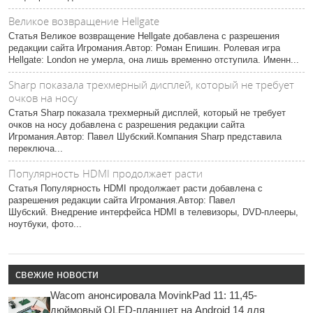
Великое возвращение Hellgate
Статья Великое возвращение Hellgate добавлена с разрешения
редакции сайта Игромания.Автор: Роман Епишин. Ролевая игра
Hellgate: London не умерла, она лишь временно отступила. Именн...
Sharp показала трехмерный дисплей, который не требует
очков на носу
Статья Sharp показала трехмерный дисплей, который не требует
очков на носу добавлена с разрешения редакции сайта
Игромания.Автор: Павел Шубский.Компания Sharp представила
переключа...
Популярность HDMI продолжает расти
Статья Популярность HDMI продолжает расти добавлена с
разрешения редакции сайта Игромания.Автор: Павел
Шубский. Внедрение интерфейса HDMI в телевизоры, DVD-плееры,
ноутбуки, фото...
свежие новости
Wacom анонсировала MovinkPad 11: 11,45-
дюймовый OLED-планшет на Android 14 для