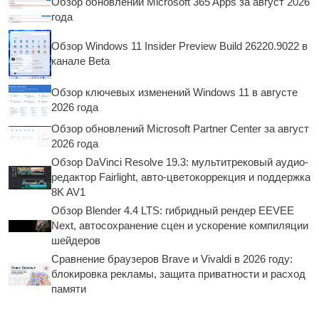
Обзор обновлений Microsoft 365 Apps за август 2026
года
Обзор Windows 11 Insider Preview Build 26220.9022 в
канале Beta
Обзор ключевых изменений Windows 11 в августе
2026 года
Обзор обновлений Microsoft Partner Center за август
2026 года
Обзор DaVinci Resolve 19.3: мультитрековый аудио-
редактор Fairlight, авто-цветокоррекция и поддержка
8K AV1
Обзор Blender 4.4 LTS: гибридный рендер EEVEE
Next, автосохранение сцен и ускорение компиляции
шейдеров
Сравнение браузеров Brave и Vivaldi в 2026 году:
блокировка рекламы, защита приватности и расход
памяти