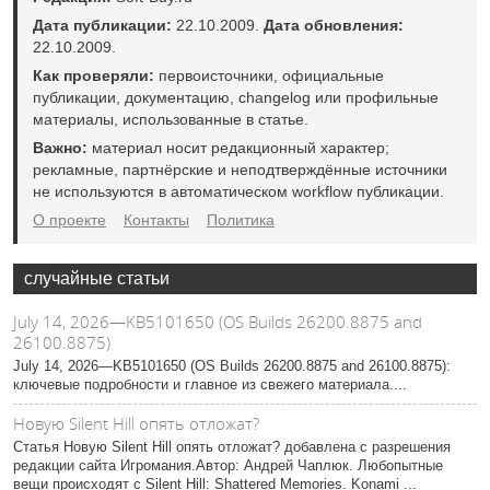
Дата публикации:
22.10.2009.
Дата обновления:
22.10.2009.
Как проверяли:
первоисточники, официальные
публикации, документацию, changelog или профильные
материалы, использованные в статье.
Важно:
материал носит редакционный характер;
рекламные, партнёрские и неподтверждённые источники
не используются в автоматическом workflow публикации.
О проекте
Контакты
Политика
случайные статьи
July 14, 2026—KB5101650 (OS Builds 26200.8875 and
26100.8875)
July 14, 2026—KB5101650 (OS Builds 26200.8875 and 26100.8875):
ключевые подробности и главное из свежего материала....
Новую Silent Hill опять отложат?
Статья Новую Silent Hill опять отложат? добавлена с разрешения
редакции сайта Игромания.Автор: Андрей Чаплюк. Любопытные
вещи происходят с Silent Hill: Shattered Memories. Konami ...