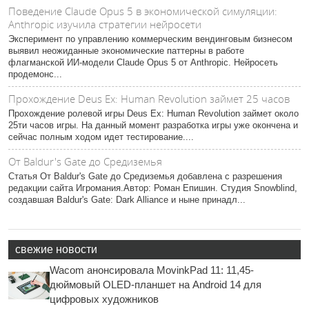
Поведение Claude Opus 5 в экономической симуляции:
Anthropic изучила стратегии нейросети
Эксперимент по управлению коммерческим вендинговым бизнесом
выявил неожиданные экономические паттерны в работе
флагманской ИИ-модели Claude Opus 5 от Anthropic. Нейросеть
продемонс...
Прохождение Deus Ex: Human Revolution займет 25 часов
Прохождение ролевой игры Deus Ex: Human Revolution займет около
25ти часов игры. На данный момент разработка игры уже окончена и
сейчас полным ходом идет тестирование....
От Baldur's Gate до Средиземья
Статья От Baldur's Gate до Средиземья добавлена с разрешения
редакции сайта Игромания.Автор: Роман Епишин. Студия Snowblind,
создавшая Baldur's Gate: Dark Alliance и ныне принадл...
свежие новости
Wacom анонсировала MovinkPad 11: 11,45-
дюймовый OLED-планшет на Android 14 для
цифровых художников