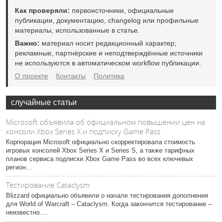
Как проверяли:
первоисточники, официальные
публикации, документацию, changelog или профильные
материалы, использованные в статье.
Важно:
материал носит редакционный характер;
рекламные, партнёрские и неподтверждённые источники
не используются в автоматическом workflow публикации.
О проекте
Контакты
Политика
случайные статьи
Microsoft объявила об официальном повышении цен на
консоли Xbox Series X и подписку Game Pass
Корпорация Microsoft официально скорректировала стоимость
игровых консолей Xbox Series X и Series S, а также тарифных
планов сервиса подписки Xbox Game Pass во всех ключевых
регион...
Тестирование Cataclysm
Blizzard официально объявили о начале тестирования дополнения
для World of Warcraft – Cataclysm. Когда закончится тестирование –
неизвестно....