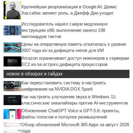
Крупнейшая реорганизация в Google AI: Демис
Хассабис меняет роль, а Джефф Дин уходит
Исследователь нашел самую медленную
инструкцию x86: выполнение заняло 198
миллиардов тактов
Цены на оперативную память откатились к уровню
2007 года из-за дефицита чипов для ИИ
Amazon ограничивает доступ инженеров к серверам
EC2 из-за острого дефицита процессоров
новое в обзорах и гайдах
Как переустановить систему и настроить
шифрование на NVIDIA DGX Spark
Как настроить улучшение звука в Windows 11:
классические эквалайзеры против AI-инструментов
Обновление ChatGPT Voice и GPT-5.6: проекты,
файлы голосом и ползунок размышлений
Обзор обновлений Microsoft 365 Apps за август 2026
года