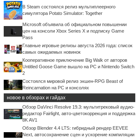
В Steam состоялся релиз мультиплеерного
симулятора Potato Simulator: Together
Microsoft объявила об официальном повышении
цен на консоли Xbox Series X и подписку Game
Pass
Главные игровые релизы августа 2026 года: список
самых ожидаемых новинок
Кооперативное приключение Big Walk от авторов
Untitled Goose Game вышло на PC и Nintendo Switch
2
Состоялся мировой релиз экшен-RPG Beast of
Reincarnation на PC и консолях
новое в обзорах и гайдах
Обзор DaVinci Resolve 19.3: мультитрековый аудио-
редактор Fairlight, авто-цветокоррекция и поддержка
8K AV1
Обзор Blender 4.4 LTS: гибридный рендер EEVEE
Next, автосохранение сцен и ускорение компиляции