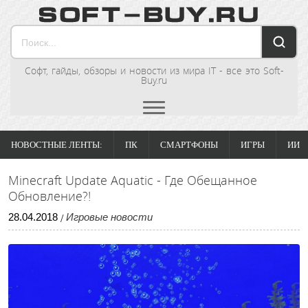
Софт, гайды, обзоры и новости из мира IT - все это Soft-
Buy.ru
НОВОСТНЫЕ ЛЕНТЫ:
ПК
СМАРТФОНЫ
ИГРЫ
ИИ
Minecraft Update Aquatic - Где Обещанное
Обновление?!
28
.
04
.
2018
Игровые новости
/