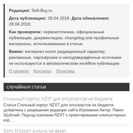
Редакция:
Soft-Buy.ru
Дата публикации:
28.04.2018.
Дата обновления:
28.04.2018.
Как проверяли:
первоисточники, официальные
публикации, документацию, changelog или профильные
материалы, использованные в статье.
Важно:
материал носит редакционный характер;
рекламные, партнёрские и неподтверждённые источники
не используются в автоматическом workflow публикации.
О проекте
Контакты
Политика
случайные статьи
Стильный корпус NZXT для энтузиастов на бюджете
Статья Стильный корпус NZXT для энтузиастов на бюджете
добавлена с разрешения редакции сайта Игромания.Автор: Павел
Шубский. Подход компании NZXT к проектированию компьютерных
кор...
Sony Ericsson сильно не везет