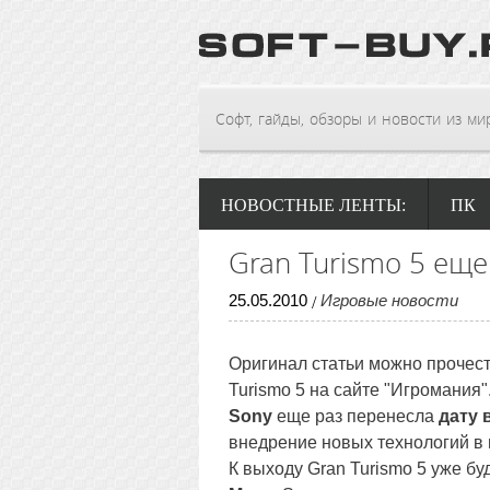
Софт, гайды, обзоры и новости из мира
НОВОСТНЫЕ ЛЕНТЫ:
ПК
Gran Turismo 5 еще
25
.
05
.
2010
Игровые новости
/
Оригинал статьи можно прочес
Turismo 5 на сайте "Игромания"
Sony
еще раз перенесла
дату 
внедрение новых технологий в 
К выходу Gran Turismo 5 уже б