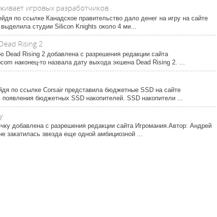
живает игровых разработчиков.
йдя по ссылке Канадское правительство дало денег на игру на сайте
ыделила студии Silicon Knights около 4 ми...
ead Rising 2
 Dead Rising 2 добавлена с разрешения редакции сайта
om наконец-то назвала дату выхода экшена Dead Rising 2. ...
йдя по ссылке Corsair представила бюджетные SSD на сайте
 появления бюджетных SSD накопителей. SSD накопители ...
у
чку добавлена с разрешения редакции сайта Игромания.Автор: Андрей
е закатилась звезда еще одной амбициозной ...