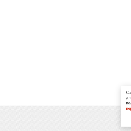
Са
дл
по
пе