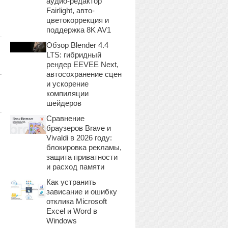
аудио-редактор
Fairlight, авто-
цветокоррекция и
поддержка 8K AV1
Обзор Blender 4.4
LTS: гибридный
рендер EEVEE Next,
автосохранение сцен
и ускорение
компиляции
шейдеров
Сравнение
браузеров Brave и
Vivaldi в 2026 году:
блокировка рекламы,
защита приватности
и расход памяти
Как устранить
зависание и ошибку
отклика Microsoft
Excel и Word в
Windows