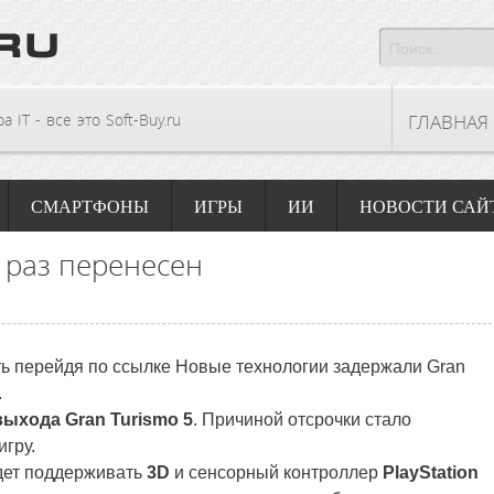
 IT - все это Soft-Buy.ru
ГЛАВНАЯ
СМАРТФОНЫ
ИГРЫ
ИИ
НОВОСТИ САЙ
 раз перенесен
ть перейдя по ссылке Новые технологии задержали Gran
.
выхода
Gran Turismo 5
. Причиной отсрочки стало
игру.
удет поддерживать
3D
и сенсорный контроллер
PlayStation