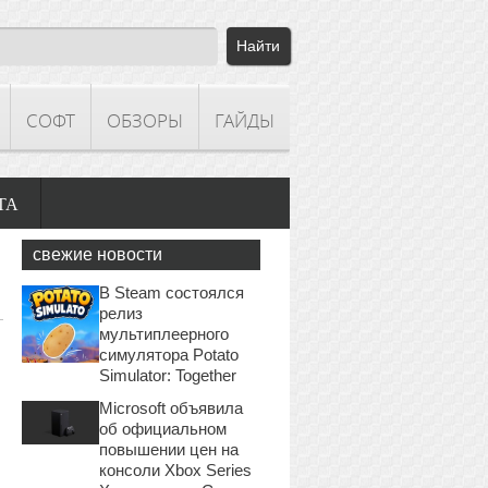
СОФТ
ОБЗОРЫ
ГАЙДЫ
ТА
свежие новости
В Steam состоялся
релиз
мультиплеерного
симулятора Potato
Simulator: Together
Microsoft объявила
об официальном
повышении цен на
консоли Xbox Series