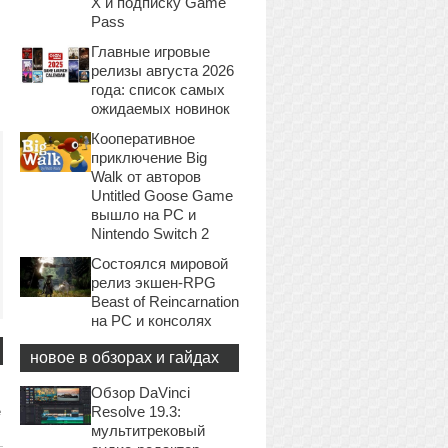
X и подписку Game
Pass
Главные игровые
релизы августа 2026
года: список самых
ожидаемых новинок
Кооперативное
приключение Big
Walk от авторов
Untitled Goose Game
вышло на PC и
Nintendo Switch 2
Состоялся мировой
релиз экшен-RPG
Beast of Reincarnation
на PC и консолях
новое в обзорах и гайдах
Обзор DaVinci
Resolve 19.3:
е
мультитрековый