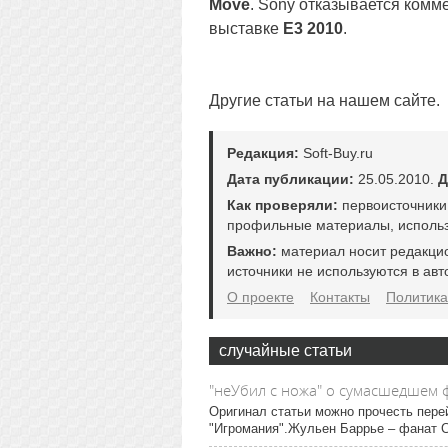
Move
. Sony отказывается комме
выставке
E3 2010
.
Другие статьи на нашем сайте.
Редакция:
Soft-Buy.ru
Дата публикации:
25.05.2010.
Д
Как проверяли:
первоисточники
профильные материалы, использ
Важно:
материал носит редакци
источники не используются в авт
О проекте
Контакты
Политика
случайные статьи
"неУбил с ножа" о сумасшедшем 
Оригинал статьи можно прочесть перей
"Игромания".Жульен Баррье – фанат Cou