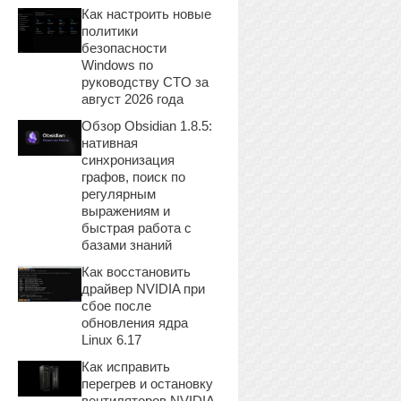
Как настроить новые
политики
безопасности
Windows по
руководству CTO за
август 2026 года
Обзор Obsidian 1.8.5:
нативная
синхронизация
графов, поиск по
регулярным
выражениям и
быстрая работа с
базами знаний
Как восстановить
драйвер NVIDIA при
сбое после
обновления ядра
Linux 6.17
Как исправить
перегрев и остановку
вентиляторов NVIDIA