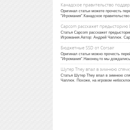
Канадское правительство поддер
Оригинал статьи можете прочесть пере
"Игромания".Канадское правительство в
Capcom расскажет предысторию D
Статья Capcom расскажет предысторию
Игромания.Автор: Андрей Чаплюк. Capc
Бюджетные SSD от Corsair
Оригинал статьи можно прочесть пере
"Игромания".Наконец-то мы дождались
Шутер They впал в зимнюю спячк
Статья Шутер They впал в зимнюю спя
Чаплюк. Похоже, на игровом небосклон