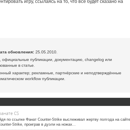
нтировать игру, ссылаясь на то, что все будет сказано на
ата обновления:
25.05.2010.
, официальные публикации, документацию, changelog или
ованные в статье.
онный характер; рекламные, партнёрские и неподтверждённые
оматическом workflow публикации.
фанате CS
дя по ссылке Фанат Counter-Strike выслеживал жертву полгода на сайт
nter-Strike, проиграв в дуэли на ножах...