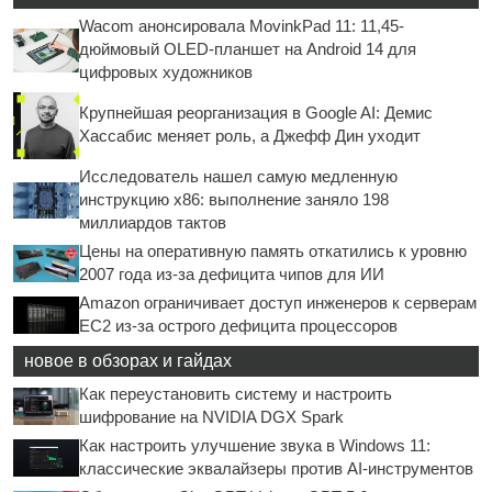
Wacom анонсировала MovinkPad 11: 11,45-
дюймовый OLED-планшет на Android 14 для
цифровых художников
Крупнейшая реорганизация в Google AI: Демис
Хассабис меняет роль, а Джефф Дин уходит
Исследователь нашел самую медленную
инструкцию x86: выполнение заняло 198
миллиардов тактов
Цены на оперативную память откатились к уровню
2007 года из-за дефицита чипов для ИИ
Amazon ограничивает доступ инженеров к серверам
EC2 из-за острого дефицита процессоров
новое в обзорах и гайдах
Как переустановить систему и настроить
шифрование на NVIDIA DGX Spark
Как настроить улучшение звука в Windows 11:
классические эквалайзеры против AI-инструментов