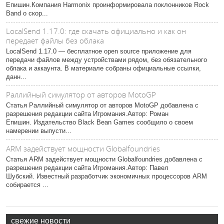
Епишин.Компания Harmonix проинформировала поклонников Rock
Band о скор...
LocalSend 1.17.0: где скачать официально и как он
передает файлы без облака
LocalSend 1.17.0 — бесплатное open source приложение для
передачи файлов между устройствами рядом, без обязательного
облака и аккаунта. В материале собраны официальные ссылки,
данн...
Раллийный симулятор от авторов MotoGP
Статья Раллийный симулятор от авторов MotoGP добавлена с
разрешения редакции сайта Игромания.Автор: Роман
Епишин. Издательство Black Bean Games сообщило о своем
намерении выпусти...
ARM задействует мощности Globalfoundries
Статья ARM задействует мощности Globalfoundries добавлена с
разрешения редакции сайта Игромания.Автор: Павел
Шубский. Известный разработчик экономичных процессоров ARM
собирается ...
свежие новости