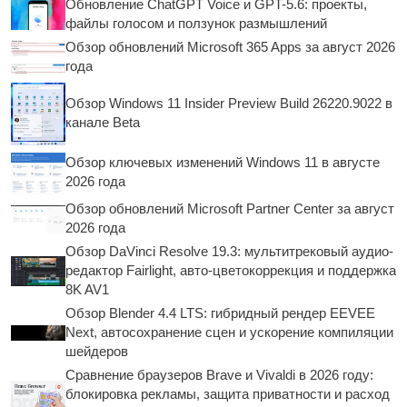
Обновление ChatGPT Voice и GPT-5.6: проекты,
файлы голосом и ползунок размышлений
Обзор обновлений Microsoft 365 Apps за август 2026
года
Обзор Windows 11 Insider Preview Build 26220.9022 в
канале Beta
Обзор ключевых изменений Windows 11 в августе
2026 года
Обзор обновлений Microsoft Partner Center за август
2026 года
Обзор DaVinci Resolve 19.3: мультитрековый аудио-
редактор Fairlight, авто-цветокоррекция и поддержка
8K AV1
Обзор Blender 4.4 LTS: гибридный рендер EEVEE
Next, автосохранение сцен и ускорение компиляции
шейдеров
Сравнение браузеров Brave и Vivaldi в 2026 году:
блокировка рекламы, защита приватности и расход