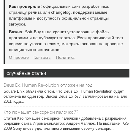
Как проверяли:
официальный сайт разработчика,
страницу релиза или changelog, поддерживаемые
платформы и доступность официальной страницы
загрузки.
Важно:
Soft-Buy.ru не хранит установочные файлы
программ и не публикует зеркала. Если практический тест
версии не указан в тексте, материал основан на проверке
официальных источников.
О проекте
Контакты
Политика
случайные статьи
Deus Ex: Human Revolution отложен на год
Square Enix объявила о том, что Deus Ex: Human Revolution будет
отложена на один год. Выход Deus Ex был запланирован на начало
2011 года....
Кто помашет сенсорной палочкой?
Статья Кто помашет сенсорной палочкой? добавлена с разрешения
редакции сайта Игромания.Автор: Андрей Чаплюк. На выставке TGS
2009 Sony вновь уделила много внимания своему сенсорн...