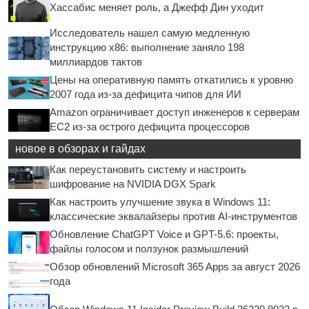
Хассабис меняет роль, а Джефф Дин уходит
Исследователь нашел самую медленную
инструкцию x86: выполнение заняло 198
миллиардов тактов
Цены на оперативную память откатились к уровню
2007 года из-за дефицита чипов для ИИ
Amazon ограничивает доступ инженеров к серверам
EC2 из-за острого дефицита процессоров
новое в обзорах и гайдах
Как переустановить систему и настроить
шифрование на NVIDIA DGX Spark
Как настроить улучшение звука в Windows 11:
классические эквалайзеры против AI-инструментов
Обновление ChatGPT Voice и GPT-5.6: проекты,
файлы голосом и ползунок размышлений
Обзор обновлений Microsoft 365 Apps за август 2026
года