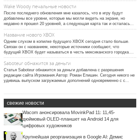
Wake Woody печальные новости
После последнего обновления мне казалось, что в игру будут
добавлены все уровни, которые мы могли видеть на экране, но
недавно я прошел 20 уровней, а следующая карта так и осталась...
Название нового XBOX
Одним слухом в копилке будущего XBOX сегодня стало больше.
Связан он с названием, некоторые источники сообщают, что
будущий XBOX будет называться в честь мексиканского городка....
Saboteur обнажится за деньги
Статья Saboteur обнажится за деньги добавлена с разрешения
редакции сайта Игромания.Автор: Роман Епишин. Сегодня никого не
удивишь выпуском загружаемых дополнений одновременно с с...
свежие новости
Wacom анонсировала MovinkPad 11: 11,45-
дюймовый OLED-планшет на Android 14 для
цифровых художников
Крупнейшая реорганизация в Google AI: Демис