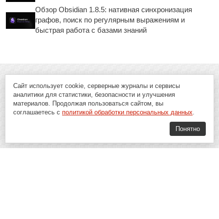
Обзор Obsidian 1.8.5: нативная синхронизация
графов, поиск по регулярным выражениям и
быстрая работа с базами знаний
Сайт использует cookie, серверные журналы и сервисы
аналитики для статистики, безопасности и улучшения
материалов. Продолжая пользоваться сайтом, вы
соглашаетесь с
политикой обработки персональных данных
.
Понятно
Soft-Buy.ru - информационный портал о компьютерах, программах и
играх: новости IT, материалы о софте, обзоры и сравнения программ,
пошаговые гайды и инструкции. При использовании материалов сайта,
ссылка на
Soft-Buy.ru
обязательна.
16+
Soft-Buy.ru 2008 - 2026
Главная
Блог
О проекте
Контакты
Политика