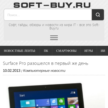
Софт, гайды, обзоры и новости из мира IT - все это Soft-
Buy.ru
НОВОСТНЫЕ ЛЕНТЫ:
ПК
СМАРТФОНЫ
ИГРЫ
ИИ
Surface Pro разошелся в первый же день
10
.
02
.
2013
Компьютерные новости
/