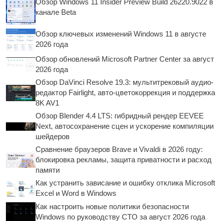
Обзор Windows 11 Insider Preview Build 26220.9022 в
канале Beta
Обзор ключевых изменений Windows 11 в августе
2026 года
Обзор обновлений Microsoft Partner Center за август
2026 года
Обзор DaVinci Resolve 19.3: мультитрековый аудио-
редактор Fairlight, авто-цветокоррекция и поддержка
8K AV1
Обзор Blender 4.4 LTS: гибридный рендер EEVEE
Next, автосохранение сцен и ускорение компиляции
шейдеров
Сравнение браузеров Brave и Vivaldi в 2026 году:
блокировка рекламы, защита приватности и расход
памяти
Как устранить зависание и ошибку отклика Microsoft
Excel и Word в Windows
Как настроить новые политики безопасности
Windows по руководству CTO за август 2026 года