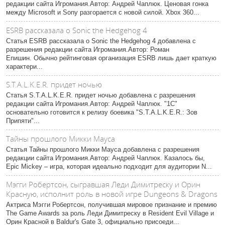
редакции сайта Игромания.Автор: Андрей Чаплюк. Ценовая гонка
между Microsoft и Sony разгорается с новой силой. Xbox 360...
ESRB рассказала о Sonic the Hedgehog 4
Статья ESRB рассказала о Sonic the Hedgehog 4 добавлена с
разрешения редакции сайта Игромания.Автор: Роман
Епишин. Обычно рейтинговая организация ESRB лишь дает краткую
характери...
S.T.A.L.K.E.R. придет ночью
Статья S.T.A.L.K.E.R. придет ночью добавлена с разрешения
редакции сайта Игромания.Автор: Андрей Чаплюк. "1С"
основательно готовится к релизу боевика "S.T.A.L.K.E.R.: Зов
Припяти"...
Тайны прошлого Микки Мауса
Статья Тайны прошлого Микки Мауса добавлена с разрешения
редакции сайта Игромания.Автор: Андрей Чаплюк. Казалось бы,
Epic Mickey – игра, которая идеально подходит для аудитории N...
Мэгги Робертсон, сыгравшая Леди Димитреску и Орин
Красную, исполнит роль в новой игре Dungeons & Dragons
Актриса Мэгги Робертсон, получившая мировое признание и премию
The Game Awards за роль Леди Димитреску в Resident Evil Village и
Орин Красной в Baldur's Gate 3, официально присоеди...