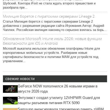
Шубский. Контора iFixit не стала ждать второго пришествия и
разобрала пре...
Милиция борется с пиратскими серверами Lineage 2
Статья Милиция борется с пиратскими серверами Lineage 2
добавлена с разрешения редакции сайта Игромания.Автор: Андрей
Чаплюк. Российская милиция наконец-то серьезно взялась за борь...
Обновление Microsoft Intune июль 2026: новые функции
безопасности для iOS и Android
Microsoft выкатила июльское обновление платформы Intune для
корпоративных мобильных устройств. Разбираем новые
сертификаты безопасности и политики MAM для устройств под
управлением...
свежие новости
GeForce NOW пополнился 26 новыми играми в
августе 2026 года
Энтузиаст создал утилиту 12VHPWR Guard для
защиты разъемов питания RTX 5090
Samsung анонсировала трехмерную память zHBM,