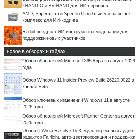
zNAND-O и BV-NAND для ИИ-серверов
AMD, Supermicro и Spectro Cloud вывели на рынок
комплекс для ИИ-кодинга
Reddit внедряет ИИ-инструменты модерации для
поддержки новых участников
новое в обзорах и гайдах
Обзор обновлений Microsoft 365 Apps за август 2026
года
Обзор Windows 11 Insider Preview Build 26220.9022 в
канале Beta
Обзор ключевых изменений Windows 11 в августе
2026 года
Обзор обновлений Microsoft Partner Center за август
2026 года
Обзор DaVinci Resolve 19.3: мультитрековый аудио-
редактор Fairlight, авто-цветокоррекция и поддержка