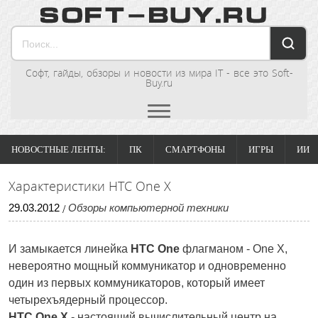
Софт, гайды, обзоры и новости из мира IT - все это Soft-
Buy.ru
НОВОСТНЫЕ ЛЕНТЫ:
ПК
СМАРТФОНЫ
ИГРЫ
ИИ
Характеристики HTC One X
29
.
03
.
2012
Обзоры компьютерной техники
/
И замыкается линейка
HTC One
флагманом - One X,
невероятно мощный коммуникатор и одновременно
один из первых коммуникаторов, который имеет
четырехъядерный процессор.
HTC One X
- настоящий вычислительный центр на