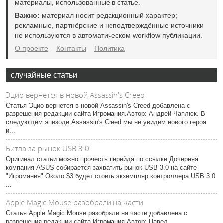
материалы, использованные в статье.
Важно:
материал носит редакционный характер;
рекламные, партнёрские и неподтверждённые источники
не используются в автоматическом workflow публикации.
О проекте
Контакты
Политика
случайные статьи
Эцио вернется в новой Assassin's Creed
Статья Эцио вернется в новой Assassin's Creed добавлена с
разрешения редакции сайта Игромания.Автор: Андрей Чаплюк. В
следующем эпизоде Assassin's Creed мы не увидим нового героя
и...
Битва за рынок USB 3.0
Оригинал статьи можно прочесть перейдя по ссылке Дочерняя
компания ASUS собирается захватить рынок USB 3.0 на сайте
"Игромания".Около $3 будет стоить экземпляр контроллера USB 3.0
...
Apple Magic Mouse разобрали на части
Статья Apple Magic Mouse разобрали на части добавлена с
разрешения редакции сайта Игромания.Автор: Павел