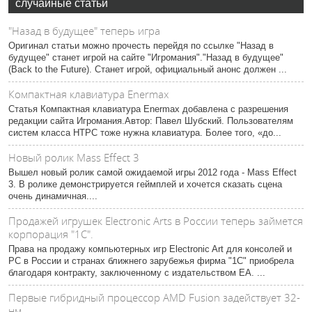
случайные статьи
"Назад в будущее" теперь игра
Оригинал статьи можно прочесть перейдя по ссылке "Назад в
будущее" станет игрой на сайте "Игромания"."Назад в будущее"
(Back to the Future). Станет игрой, официальный анонс должен ...
Компактная клавиатура Enermax
Статья Компактная клавиатура Enermax добавлена с разрешения
редакции сайта Игромания.Автор: Павел Шубский. Пользователям
систем класса HTPC тоже нужна клавиатура. Более того, «до...
Новый ролик Mass Effect 3
Вышел новый ролик самой ожидаемой игры 2012 года - Mass Effect
3. В ролике демонстрируется геймплей и хочется сказать сцена
очень динамичная....
Продажей игрушек Electronic Arts в России теперь займется
корпорация "1С".
Права на продажу компьютерных игр Electronic Art для консолей и
PC в России и странах ближнего зарубежья фирма "1С" приобрела
благодаря контракту, заключенному с издательством EA. ...
Первые гибридный процессор AMD Fusion задействует 32-
нм