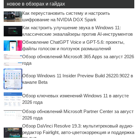
новое в обзорах и гайдах
Как переустановить систему и настроить
шифрование на NVIDIA DGX Spark
Как настроить улучшение звука в Windows 11:
классические эквалайзеры против AI-инструментов
Обновление ChatGPT Voice и GPT-5.6: проекты,
файлы голосом и ползунок размышлений
Обзор обновлений Microsoft 365 Apps за август 2026
года
Обзор Windows 11 Insider Preview Build 26220.9022 в
канале Beta
Обзор ключевых изменений Windows 11 в августе
2026 года
Обзор обновлений Microsoft Partner Center за август
2026 года
Обзор DaVinci Resolve 19.3: мультитрековый аудио-
редактор Fairlight, авто-цветокоррекция и поддержка