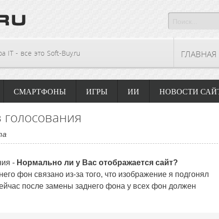
 IT - все это Soft-Buy.ru
ГЛАВНАЯ
СМАРТФОНЫ
ИГРЫ
ИИ
НОВОСТИ САЙ
 голосования
та
ния -
Нормально ли у Вас отображается сайт?
его фон связано из-за того, что изображение я подгонял
ейчас после замены заднего фона у всех фон должен