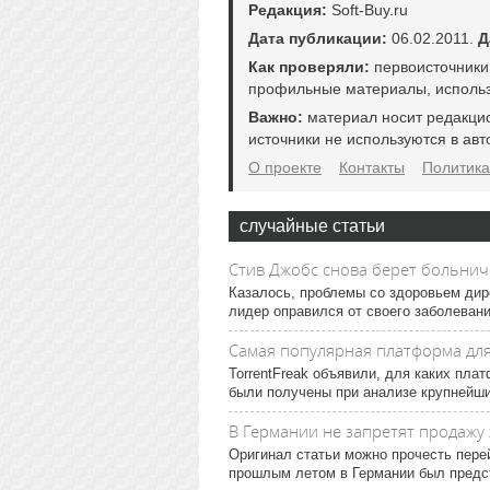
Редакция:
Soft-Buy.ru
Дата публикации:
06.02.2011.
Д
Как проверяли:
первоисточники
профильные материалы, использ
Важно:
материал носит редакци
источники не используются в авт
О проекте
Контакты
Политика
случайные статьи
Стив Джобс снова берет больни
Казалось, проблемы со здоровьем дир
лидер оправился от своего заболевани
Самая популярная платформа для
TorrentFreak объявили, для каких пла
были получены при анализе крупнейших
В Германии не запретят продажу 
Оригинал статьи можно прочесть пере
прошлым летом в Германии был предста