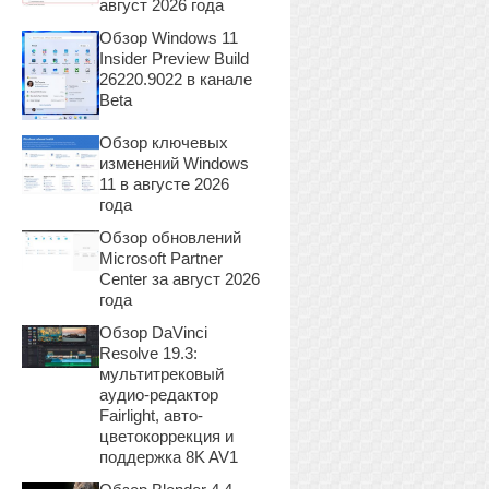
август 2026 года
Обзор Windows 11
Insider Preview Build
26220.9022 в канале
Beta
Обзор ключевых
изменений Windows
11 в августе 2026
года
Обзор обновлений
Microsoft Partner
Center за август 2026
года
Обзор DaVinci
Resolve 19.3:
мультитрековый
аудио-редактор
Fairlight, авто-
цветокоррекция и
поддержка 8K AV1