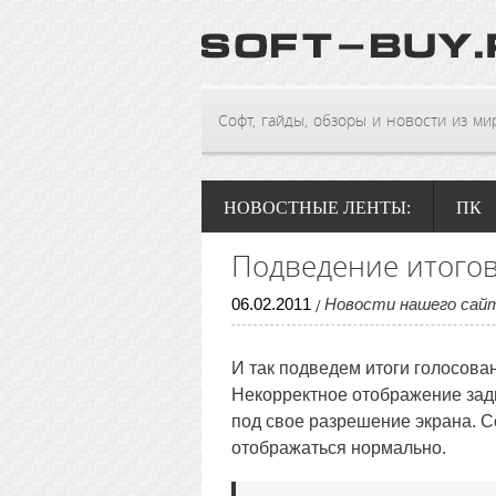
Софт, гайды, обзоры и новости из мира
НОВОСТНЫЕ ЛЕНТЫ:
ПК
Подведение итогов
06
.
02
.
2011
Новости нашего сай
/
И так подведем итоги голосова
Некорректное отображение задн
под свое разрешение экрана. С
отображаться нормально.