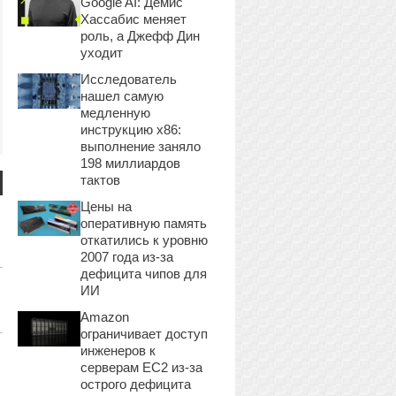
Google AI: Демис
Хассабис меняет
роль, а Джефф Дин
уходит
Исследователь
нашел самую
медленную
инструкцию x86:
выполнение заняло
198 миллиардов
тактов
Цены на
оперативную память
откатились к уровню
2007 года из-за
дефицита чипов для
ИИ
Amazon
ограничивает доступ
инженеров к
серверам EC2 из-за
острого дефицита