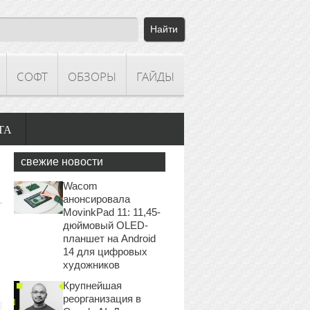
СОФТ
ОБЗОРЫ
ГАЙДЫ
ТА
свежие новости
Wacom
анонсировала
MovinkPad 11: 11,45-
дюймовый OLED-
планшет на Android
14 для цифровых
художников
Крупнейшая
реорганизация в