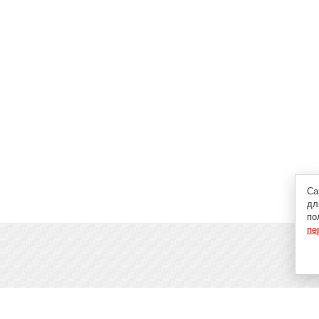
Са
дл
по
пе
пьютерах, программах и играх: новости IT, материалы о
аговые гайды и инструкции. При использовании