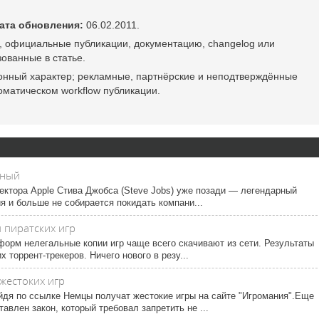
ата обновления:
06.02.2011.
, официальные публикации, документацию, changelog или
ованные в статье.
онный характер; рекламные, партнёрские и неподтверждённые
оматическом workflow публикации.
чный
ектора Apple Стива Джобса (Steve Jobs) уже позади ― легендарный
я и больше не собирается покидать компани...
 пиратских игр
тформ нелегальные копии игр чаще всего скачивают из сети. Результаты
 торрент-трекеров. Ничего нового в резу...
жестоких игр
йдя по ссылке Немцы получат жестокие игры на сайте "Игромания".Еще
влен закон, который требовал запретить не ...