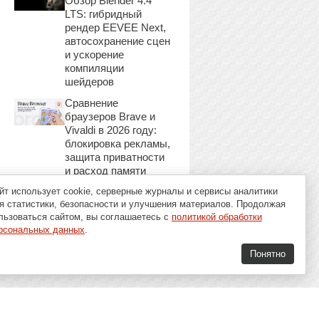
Обзор Blender 4.4
LTS: гибридный
рендер EEVEE Next,
автосохранение сцен
и ускорение
компиляции
шейдеров
Сравнение
браузеров Brave и
Vivaldi в 2026 году:
блокировка рекламы,
защита приватности
и расход памяти
йт использует cookie, серверные журналы и сервисы аналитики
я статистики, безопасности и улучшения материалов. Продолжая
льзоваться сайтом, вы соглашаетесь с
политикой обработки
рсональных данных
.
Понятно
16+
Soft-Buy.ru 2008 - 2026