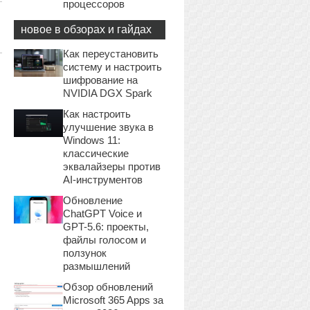
процессоров
новое в обзорах и гайдах
Как переустановить
систему и настроить
шифрование на
NVIDIA DGX Spark
Как настроить
улучшение звука в
Windows 11:
классические
эквалайзеры против
AI-инструментов
Обновление
ChatGPT Voice и
GPT-5.6: проекты,
файлы голосом и
ползунок
размышлений
Обзор обновлений
Microsoft 365 Apps за