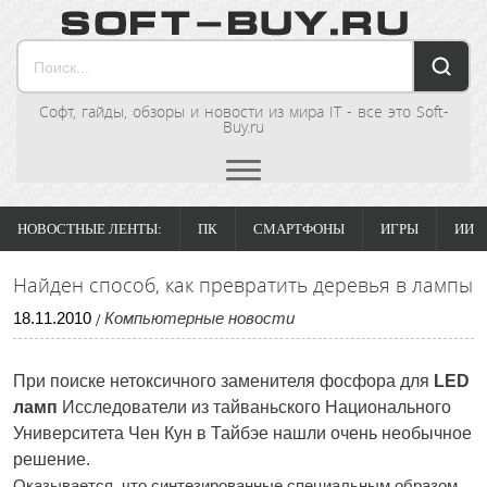
Софт, гайды, обзоры и новости из мира IT - все это Soft-
Buy.ru
НОВОСТНЫЕ ЛЕНТЫ:
ПК
СМАРТФОНЫ
ИГРЫ
ИИ
Найден способ, как превратить деревья в лампы
18
.
11
.
2010
Компьютерные новости
/
При поиске нетоксичного заменителя фосфора для
LED
ламп
Исследователи из тайваньского Национального
Университета Чен Кун в Тайбэе нашли очень необычное
решение.
Оказывается, что синтезированные специальным образом