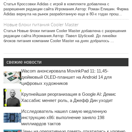
Статья Кроссовки Adidas с игрой в комплекте добавлена с
разрешения редакции сайта Игромания.Автор: Роман Епишин. Фирма
Adidas вернула на рынок разработанную еще в 80-х годах прош...
Новые блоки питания Cooler Master
Статья Новые блоки питания Cooler Master добавлена с разрешения
редакции сайта Игромания.Автор: Павел Шубский. До линейки
блоков питания компании Cooler Master на днях добралось ...
свежие новости
Wacom анонсировала MovinkPad 11: 11,45-
дюймовый OLED-планшет на Android 14 для
цифровых художников
Крупнейшая реорганизация в Google AI: Демис
Хассабис меняет роль, а Джефф Дин уходит
Исследователь нашел самую медленную
инструкцию x86: выполнение заняло 198
миллиардов тактов
Цены на оперативную память откатились к уровню