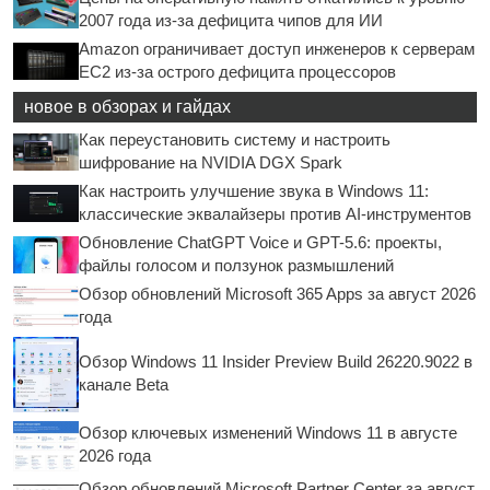
2007 года из-за дефицита чипов для ИИ
Amazon ограничивает доступ инженеров к серверам
EC2 из-за острого дефицита процессоров
новое в обзорах и гайдах
Как переустановить систему и настроить
шифрование на NVIDIA DGX Spark
Как настроить улучшение звука в Windows 11:
классические эквалайзеры против AI-инструментов
Обновление ChatGPT Voice и GPT-5.6: проекты,
файлы голосом и ползунок размышлений
Обзор обновлений Microsoft 365 Apps за август 2026
года
Обзор Windows 11 Insider Preview Build 26220.9022 в
канале Beta
Обзор ключевых изменений Windows 11 в августе
2026 года
Обзор обновлений Microsoft Partner Center за август