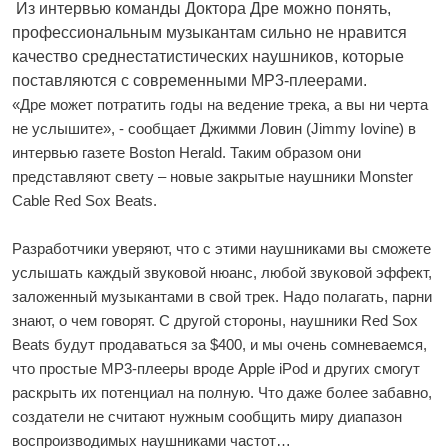
Из интервью команды Доктора Дре можно понять,
профессиональным музыкантам сильно не нравится
качество среднестатистических наушников, которые
поставляются с современными МР3-плеерами.
«Дре может потратить годы на ведение трека, а вы ни черта
не услышите», - сообщает Джимми Ловин (Jimmy Iovine) в
интервью газете Boston Herald. Таким образом они
представляют свету – новые закрытые наушники Monster
Cable Red Sox Beats.
Разработчики уверяют, что с этими наушниками вы сможете
услышать каждый звуковой нюанс, любой звуковой эффект,
заложенный музыкантами в свой трек. Надо полагать, парни
знают, о чем говорят. С другой стороны, наушники Red Sox
Beats будут продаваться за $400, и мы очень сомневаемся,
что простые МР3-плееры вроде Apple iPod и других смогут
раскрыть их потенциал на полную. Что даже более забавно,
создатели не считают нужным сообщить миру диапазон
воспроизводимых наушниками частот…