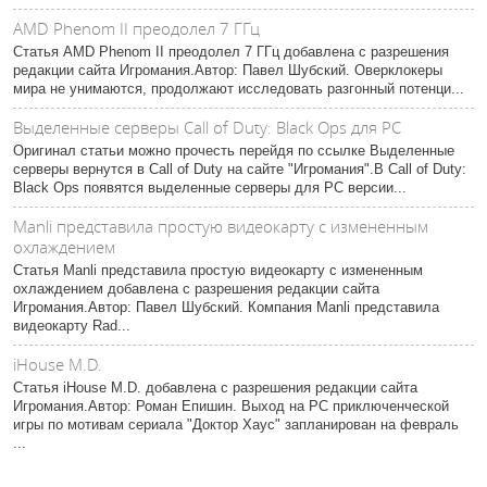
AMD Phenom II преодолел 7 ГГц
Статья AMD Phenom II преодолел 7 ГГц добавлена с разрешения
редакции сайта Игромания.Автор: Павел Шубский. Оверклокеры
мира не унимаются, продолжают исследовать разгонный потенци...
Выделенные серверы Call of Duty: Black Ops для PC
Оригинал статьи можно прочесть перейдя по ссылке Выделенные
серверы вернутся в Call of Duty на сайте "Игромания".В Call of Duty:
Black Ops появятся выделенные серверы для PC версии...
Manli представила простую видеокарту с измененным
охлаждением
Статья Manli представила простую видеокарту с измененным
охлаждением добавлена с разрешения редакции сайта
Игромания.Автор: Павел Шубский. Компания Manli представила
видеокарту Rad...
iHouse M.D.
Статья iHouse M.D. добавлена с разрешения редакции сайта
Игромания.Автор: Роман Епишин. Выход на PC приключенческой
игры по мотивам сериала "Доктор Хаус" запланирован на февраль
...