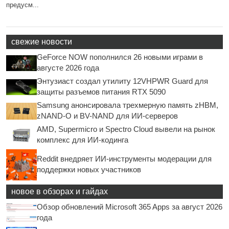
предусм...
свежие новости
GeForce NOW пополнился 26 новыми играми в
августе 2026 года
Энтузиаст создал утилиту 12VHPWR Guard для
защиты разъемов питания RTX 5090
Samsung анонсировала трехмерную память zHBM,
zNAND-O и BV-NAND для ИИ-серверов
AMD, Supermicro и Spectro Cloud вывели на рынок
комплекс для ИИ-кодинга
Reddit внедряет ИИ-инструменты модерации для
поддержки новых участников
новое в обзорах и гайдах
Обзор обновлений Microsoft 365 Apps за август 2026
года