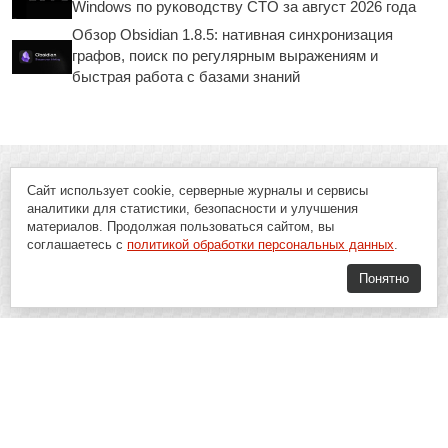
Windows по руководству CTO за август 2026 года
Обзор Obsidian 1.8.5: нативная синхронизация
графов, поиск по регулярным выражениям и
быстрая работа с базами знаний
Сайт использует cookie, серверные журналы и сервисы
аналитики для статистики, безопасности и улучшения
материалов. Продолжая пользоваться сайтом, вы
соглашаетесь с
политикой обработки персональных данных
.
Понятно
Soft-Buy.ru - информационный портал о компьютерах, программах и
играх: новости IT, материалы о софте, обзоры и сравнения программ,
пошаговые гайды и инструкции. При использовании материалов сайта,
ссылка на
Soft-Buy.ru
обязательна.
16+
Soft-Buy.ru 2008 - 2026