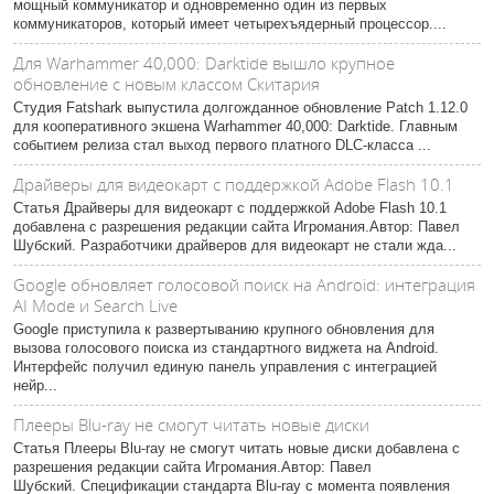
мощный коммуникатор и одновременно один из первых
коммуникаторов, который имеет четырехъядерный процессор....
Для Warhammer 40,000: Darktide вышло крупное
обновление с новым классом Скитария
Студия Fatshark выпустила долгожданное обновление Patch 1.12.0
для кооперативного экшена Warhammer 40,000: Darktide. Главным
событием релиза стал выход первого платного DLC-класса ...
Драйверы для видеокарт с поддержкой Adobe Flash 10.1
Статья Драйверы для видеокарт с поддержкой Adobe Flash 10.1
добавлена с разрешения редакции сайта Игромания.Автор: Павел
Шубский. Разработчики драйверов для видеокарт не стали жда...
Google обновляет голосовой поиск на Android: интеграция
AI Mode и Search Live
Google приступила к развертыванию крупного обновления для
вызова голосового поиска из стандартного виджета на Android.
Интерфейс получил единую панель управления с интеграцией
нейр...
Плееры Blu-ray не смогут читать новые диски
Статья Плееры Blu-ray не смогут читать новые диски добавлена с
разрешения редакции сайта Игромания.Автор: Павел
Шубский. Спецификации стандарта Blu-ray с момента появления