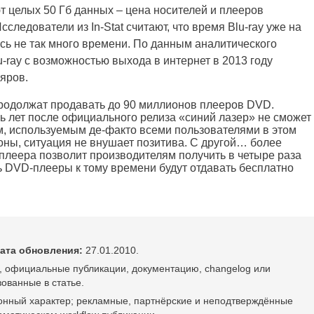
 целых 50 Гб данных – цена носителей и плееров
следователи из In-Stat считают, что время Blu-ray уже на
ь не так много времени. По данным аналитического
u-ray с возможностью выхода в интернет в 2013 году
яров.
продолжат продавать до 90 миллионов плееров DVD.
мь лет после официального релиза «синий лазер» не сможет
м, используемым де-факто всеми пользователями в этом
оны, ситуация не внушает позитива. С другой… более
плеера позволит производителям получить в четыре раза
 DVD-плееры к тому времени будут отдавать бесплатно
ата обновления:
27.01.2010.
, официальные публикации, документацию, changelog или
ованные в статье.
онный характер; рекламные, партнёрские и неподтверждённые