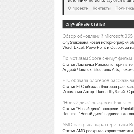
источники не используются в авт
О проекте
Контакты
Политика
случайные статьи
Обзор обновлений Microsoft 365 
Опубликована новая историография об
Word, Excel, PowerPoint и Outlook за на
По мотивам Spore снимут фильм
Статья Лампочка Panasonic горит в те
Андрей Чаплюк. Electronic Arts, похож
FTC обязала блогеров рассказыва
Статья FTC обязала блогеров рассказ
Игромания.Автор: Павел Шубский. С р
"Новый диск" воскресит Painkiller
Статья "Новый диск" воскресит Painki
Чаплюк. "Новый диск" подписал догово
AMD раскрыла характеристики Bu
Статья AMD раскрыла характеристики 