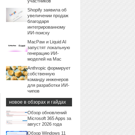
участников
Shopify заявила об
увеличении продаж
благодаря
интегрированному
ИИ-поиску
MacPaw и Liquid AI
запустят локальную
генерацию ИИ-
моделей на Mac
Anthropic формирует
собственную
команду инженеров
для разработки ИИ-
чипов
новое в обзорах и гайдах
Обзор обновлений
Microsoft 365 Apps за
август 2026 года
Обзор Windows 11