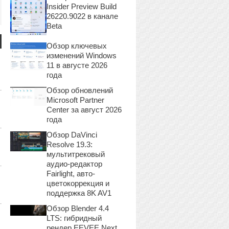
Insider Preview Build
26220.9022 в канале
Beta
Обзор ключевых
изменений Windows
11 в августе 2026
года
Обзор обновлений
Microsoft Partner
Center за август 2026
года
Обзор DaVinci
Resolve 19.3:
мультитрековый
аудио-редактор
Fairlight, авто-
цветокоррекция и
поддержка 8K AV1
Обзор Blender 4.4
LTS: гибридный
рендер EEVEE Next,