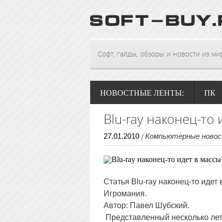
Софт, гайды, обзоры и новости из мира
НОВОСТНЫЕ ЛЕНТЫ:
ПК
Blu-ray наконец-то 
27
.
01
.
2010
Компьютерные ново
/
Статья Blu-ray наконец-то иде
Игромания.
Автор: Павел Шубский.
Представленный несколько лет 