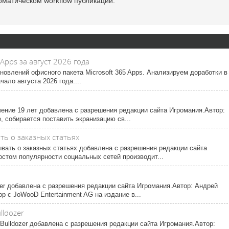
оматическом workflow публикации.
Apps за август 2026 года
новлений офисного пакета Microsoft 365 Apps. Анализируем доработки в
чало августа 2026 года....
чение 19 лет добавлена с разрешения редакции сайта Игромания.Автор:
е, собирается поставить экранизацию св...
ть о заказных статьях
ывать о заказных статьях добавлена с разрешения редакции сайта
остом популярности социальных сетей производит...
ller добавлена с разрешения редакции сайта Игромания.Автор: Андрей
р с JoWooD Entertainment AG на издание в...
lldozer
Bulldozer добавлена с разрешения редакции сайта Игромания.Автор: