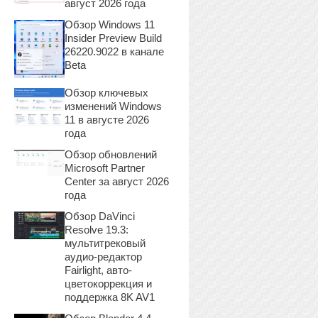
август 2026 года
Обзор Windows 11
Insider Preview Build
26220.9022 в канале
Beta
Обзор ключевых
изменений Windows
11 в августе 2026
года
Обзор обновлений
Microsoft Partner
Center за август 2026
года
Обзор DaVinci
Resolve 19.3:
мультитрековый
аудио-редактор
Fairlight, авто-
цветокоррекция и
поддержка 8K AV1