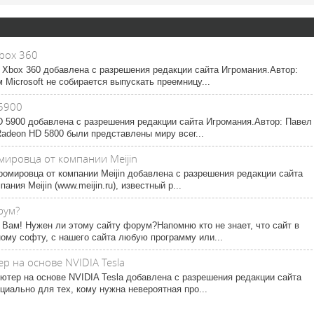
Xbox 360
ь Xbox 360 добавлена с разрешения редакции сайта Игромания.Автор:
Microsoft не собирается выпускать преемницу...
5900
 5900 добавлена с разрешения редакции сайта Игромания.Автор: Павел
adeon HD 5800 были представлены миру всег...
мировца от компании Meijin
ромировца от компании Meijin добавлена с разрешения редакции сайта
ния Meijin (www.meijin.ru), известный р...
рум?
 Вам! Нужен ли этому сайту форум?Напомню кто не знает, что сайт в
му софту, с нашего сайта любую программу или...
р на основе NVIDIA Tesla
тер на основе NVIDIA Tesla добавлена с разрешения редакции сайта
иально для тех, кому нужна невероятная про...