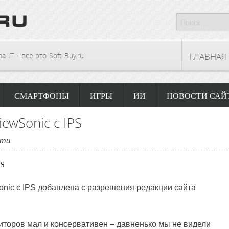
 IT - все это Soft-Buy.ru
ГЛАВНАЯ
СМАРТФОНЫ
ИГРЫ
ИИ
НОВОСТИ САЙ
ewSonic с IPS
сти
nic с IPS
добавлена с разрешения редакции сайта
оров мал и консервативен – давненько мы не видели