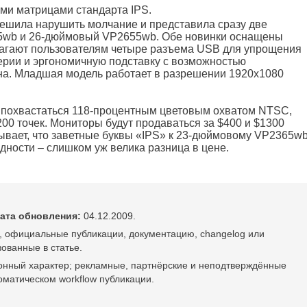
ми матрицами стандарта IPS.
решила нарушить молчание и представила сразу две
5wb и 26-дюймовый VP2655wb. Обе новинки оснащены
агают пользователям четыре разъема USB для упрощения
рии и эргономичную подставку с возможностью
на. Младшая модель работает в разрешении 1920х1080
похвастаться 118-процентным цветовым охватом NTSC,
00 точек. Мониторы будут продаваться за $400 и $1300
зывает, что заветные буквы «IPS» к 23-дюймовому VP2365w
ности – слишком уж велика разница в цене.
ата обновления:
04.12.2009.
, официальные публикации, документацию, changelog или
ованные в статье.
онный характер; рекламные, партнёрские и неподтверждённые
оматическом workflow публикации.