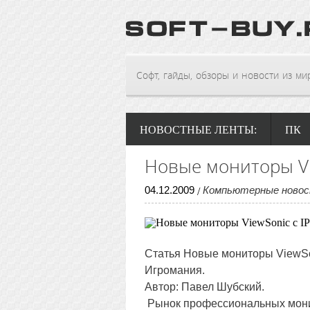
Софт, гайды, обзоры и новости из мира
НОВОСТНЫЕ ЛЕНТЫ:
ПК
Новые мониторы Vi
04
.
12
.
2009
Компьютерные ново
/
Статья
Новые мониторы ViewSo
Игромания.
Автор: Павел Шубский.
Рынок профессиональных монит