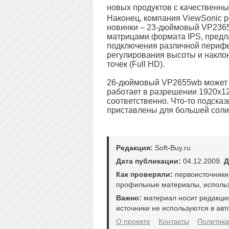
новых продуктов с качественны
Наконец, компания ViewSonic 
новинки – 23-дюймовый VP236
матрицами формата IPS, предл
подключения различной перифе
регулирования высоты и накло
точек (Full HD).
26-дюймовый VP2655wb может 
работает в разрешении 1920х12
соответственно. Что-то подска
приставлены для большей солид
Редакция:
Soft-Buy.ru
Дата публикации:
04.12.2009.
Д
Как проверяли:
первоисточники
профильные материалы, использ
Важно:
материал носит редакци
источники не используются в авт
О проекте
Контакты
Политика