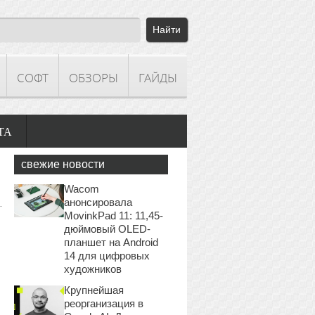
СОФТ
ОБЗОРЫ
ГАЙДЫ
ТА
свежие новости
Wacom
анонсировала
MovinkPad 11: 11,45-
дюймовый OLED-
планшет на Android
14 для цифровых
художников
Крупнейшая
реорганизация в