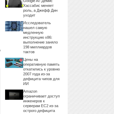
Google AI: Демис
Хассабис меняет
роль, а Джефф Дин
уходит
Исследователь
нашел самую
медленную
инструкцию x86:
выполнение заняло
198 миллиардов
b
тактов
Цены на
оперативную память
откатились к уровню
2007 года из-за
дефицита чипов для
ИИ
Amazon
ограничивает доступ
инженеров к
серверам EC2 из-за
острого дефицита