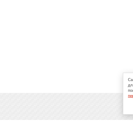
Са
дл
по
пе
пьютерах, программах и играх: новости IT, материалы о
аговые гайды и инструкции. При использовании