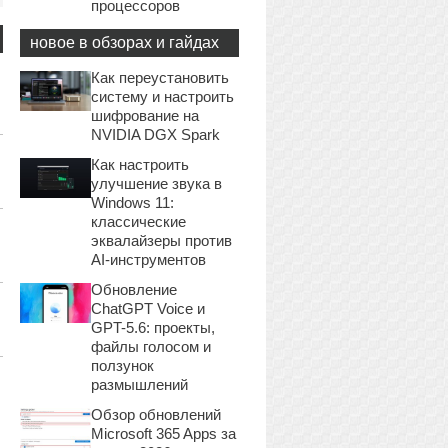
процессоров
новое в обзорах и гайдах
Как переустановить
систему и настроить
шифрование на
NVIDIA DGX Spark
Как настроить
улучшение звука в
Windows 11:
классические
эквалайзеры против
AI-инструментов
Обновление
ChatGPT Voice и
GPT-5.6: проекты,
файлы голосом и
ползунок
размышлений
Обзор обновлений
Microsoft 365 Apps за