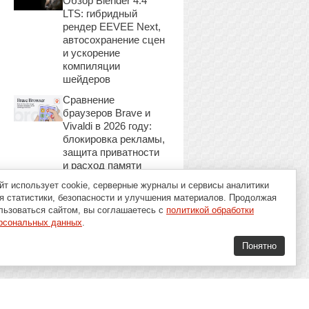
Обзор Blender 4.4
LTS: гибридный
рендер EEVEE Next,
автосохранение сцен
и ускорение
компиляции
шейдеров
Сравнение
браузеров Brave и
Vivaldi в 2026 году:
блокировка рекламы,
защита приватности
и расход памяти
йт использует cookie, серверные журналы и сервисы аналитики
я статистики, безопасности и улучшения материалов. Продолжая
льзоваться сайтом, вы соглашаетесь с
политикой обработки
рсональных данных
.
Понятно
16+
Soft-Buy.ru 2008 - 2026