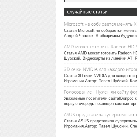
случайные статьи
Microsoft не собирается менять 
Статья Microsoft не собирается менят
Андрей Чаплюк. В обозримом будущем 
AMD может готовить Radeon HD 
Статья AMD может готовить Radeon HD
Шубский. Видеокарты из линейки ATI R
3D очки NVIDIA для каждого игро
Статья 3D очки NVIDIA для каждого иг
Игромания.Автор: Павел Шубский. Компа
Голосование - Нужен ли сайту фо
Уважаемые посетители сайта!Вопрос к
первую очередь посвящен компьютерно
ASUS представила суперкомпьюте
Статья ASUS представила суперкомпью
Игромания.Автор: Павел Шубский. Спец