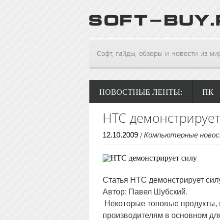
Софт, гайды, обзоры и новости из мира
НОВОСТНЫЕ ЛЕНТЫ:
ПК
HTC демонстрирует
12
.
10
.
2009
Компьютерные ново
/
Статья
HTC демонстрирует сил
Автор: Павел Шубский.
Некоторые топовые продукты, 
производителям в основном для 