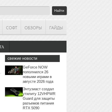
СОФТ
ОБЗОРЫ
ГАЙДЫ
ТА
свежие новости
GeForce NOW
пополнился 26
новыми играми в
августе 2026 года
Энтузиаст создал
утилиту 12VHPWR
Guard для защиты
разъемов питания
RTX 5090