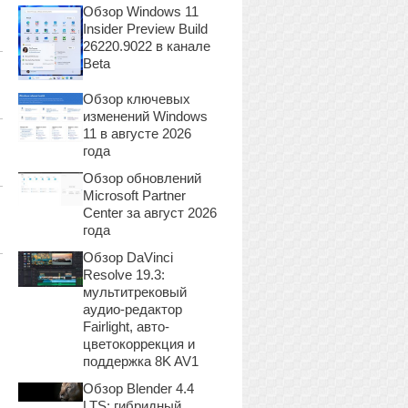
Обзор Windows 11
:
Insider Preview Build
26220.9022 в канале
Beta
Обзор ключевых
изменений Windows
11 в августе 2026
года
Обзор обновлений
Microsoft Partner
Center за август 2026
года
Обзор DaVinci
Resolve 19.3:
мультитрековый
аудио-редактор
Fairlight, авто-
цветокоррекция и
поддержка 8K AV1
Обзор Blender 4.4
LTS: гибридный