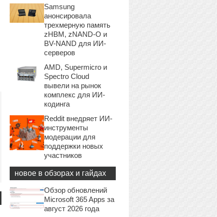
Samsung
анонсировала
трехмерную память
zHBM, zNAND-O и
BV-NAND для ИИ-
серверов
AMD, Supermicro и
Spectro Cloud
вывели на рынок
комплекс для ИИ-
кодинга
Reddit внедряет ИИ-
инструменты
модерации для
поддержки новых
участников
новое в обзорах и гайдах
Обзор обновлений
Microsoft 365 Apps за
август 2026 года