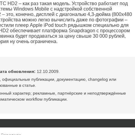
TC HD2 – как раз такая модель. Устройство работает под
темы Windows Mobile с надстройкой собственной
– это, конечно, дисплей с диагональю 4,3-дюйма (800х480
стройства можно легко вычислить даже по фотографии –
естили плеер Apple iPod touch рядышком специально для
в HD2 обеспечивает платформа Snapdragon с процессором
овинка будет продаваться за цену свыше 30 000 рублей,
рия ну очень ограничена.
ата обновления:
12.10.2009.
, официальные публикации, документацию, changelog или
ованные в статье.
онный характер; рекламные, партнёрские и неподтверждённые
оматическом workflow публикации.