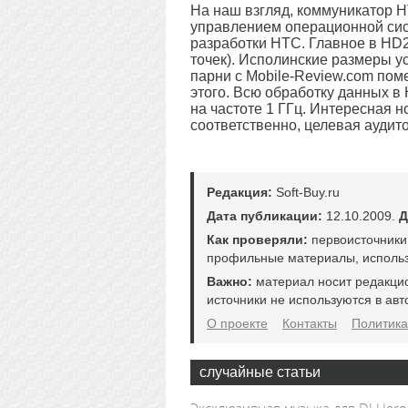
На наш взгляд, коммуникатор H
управлением операционной сис
разработки HTC. Главное в HD2 
точек). Исполинские размеры у
парни с Mobile-Review.com пом
этого. Всю обработку данных 
на частоте 1 ГГц. Интересная н
соответственно, целевая аудито
Редакция:
Soft-Buy.ru
Дата публикации:
12.10.2009.
Д
Как проверяли:
первоисточники
профильные материалы, использ
Важно:
материал носит редакци
источники не используются в авт
О проекте
Контакты
Политика
случайные статьи