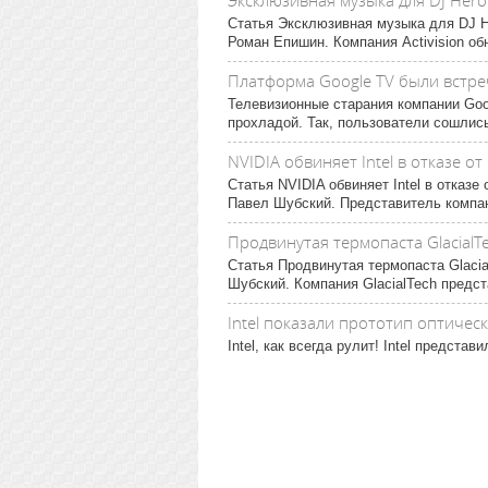
Эксклюзивная музыка для DJ Her
Статья Эксклюзивная музыка для DJ H
Роман Епишин. Компания Activision об
Платформа Google TV были встре
Телевизионные старания компании Go
прохладой. Так, пользователи сошлись 
NVIDIA обвиняет Intel в отказе о
Статья NVIDIA обвиняет Intel в отказ
Павел Шубский. Представитель компан
Продвинутая термопаста GlacialT
Статья Продвинутая термопаста Glaci
Шубский. Компания GlacialTech предс
Intel показали прототип оптиче
Intel, как всегда рулит! Intel представ