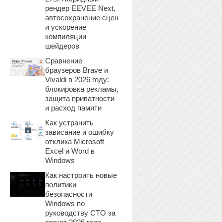
рендер EEVEE Next,
автосохранение сцен
и ускорение
компиляции
шейдеров
Сравнение
браузеров Brave и
Vivaldi в 2026 году:
блокировка рекламы,
защита приватности
и расход памяти
Как устранить
зависание и ошибку
отклика Microsoft
Excel и Word в
Windows
Как настроить новые
политики
безопасности
Windows по
руководству CTO за