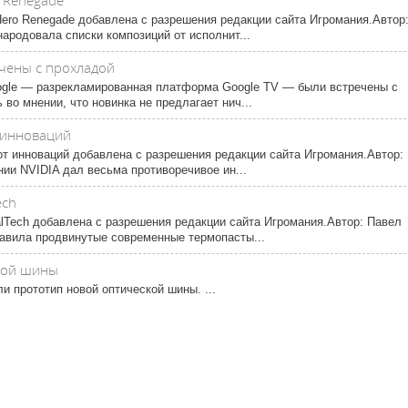
o Renegade
ero Renegade добавлена с разрешения редакции сайта Игромания.Автор
народовала списки композиций от исполнит...
чены с прохладой
ogle ― разрекламированная платформа Google TV ― были встречены с
во мнении, что новинка не предлагает нич...
т инноваций
е от инноваций добавлена с разрешения редакции сайта Игромания.Автор:
ии NVIDIA дал весьма противоречивое ин...
ech
alTech добавлена с разрешения редакции сайта Игромания.Автор: Павел
тавила продвинутые современные термопасты...
ской шины
или прототип новой оптической шины. ...