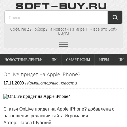
Софт, гайды, обзоры и новости из мира IT - все это Soft-
Buy.ru
НОВОСТНЫЕ ЛЕНТЫ:
ПК
СМАРТФОНЫ
ИГРЫ
ИИ
OnLive придет на Apple iPhone?
17
.
11
.
2009
Компьютерные новости
/
Статья
OnLive придет на Apple iPhone?
добавлена с
разрешения редакции сайта Игромания.
Автор: Павел Шубский.