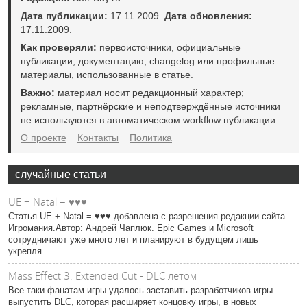
Дата публикации:
17.11.2009.
Дата обновления:
17.11.2009.
Как проверяли:
первоисточники, официальные
публикации, документацию, changelog или профильные
материалы, использованные в статье.
Важно:
материал носит редакционный характер;
рекламные, партнёрские и неподтверждённые источники
не используются в автоматическом workflow публикации.
О проекте
Контакты
Политика
случайные статьи
UE + Natal = ♥♥♥
Статья UE + Natal = ♥♥♥ добавлена с разрешения редакции сайта
Игромания.Автор: Андрей Чаплюк. Epic Games и Microsoft
сотрудничают уже много лет и планируют в будущем лишь
укрепля...
Mass Effect 3: Extended Cut - DLC летом
Все таки фанатам игры удалось заставить разработчиков игры
выпустить DLC, которая расширяет концовку игры, в новых