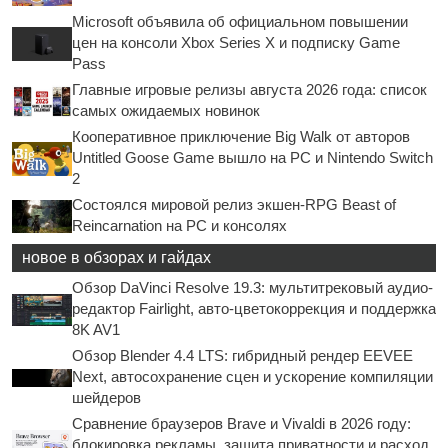
Microsoft объявила об официальном повышении
цен на консоли Xbox Series X и подписку Game
Pass
Главные игровые релизы августа 2026 года: список
самых ожидаемых новинок
Кооперативное приключение Big Walk от авторов
Untitled Goose Game вышло на PC и Nintendo Switch
2
Состоялся мировой релиз экшен-RPG Beast of
Reincarnation на PC и консолях
новое в обзорах и гайдах
Обзор DaVinci Resolve 19.3: мультитрековый аудио-
редактор Fairlight, авто-цветокоррекция и поддержка
8K AV1
Обзор Blender 4.4 LTS: гибридный рендер EEVEE
Next, автосохранение сцен и ускорение компиляции
шейдеров
Сравнение браузеров Brave и Vivaldi в 2026 году:
блокировка рекламы, защита приватности и расход