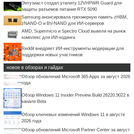
Энтузиаст создал утилиту 12VHPWR Guard для
защиты разъемов питания RTX 5090
Samsung анонсировала трехмерную память zHBM,
zNAND-O и BV-NAND для ИИ-серверов
AMD, Supermicro и Spectro Cloud вывели на рынок
комплекс для ИИ-кодинга
Reddit внедряет ИИ-инструменты модерации для
поддержки новых участников
новое в обзорах и гайдах
Обзор обновлений Microsoft 365 Apps за август 2026
года
Обзор Windows 11 Insider Preview Build 26220.9022 в
канале Beta
Обзор ключевых изменений Windows 11 в августе
2026 года
Обзор обновлений Microsoft Partner Center за август