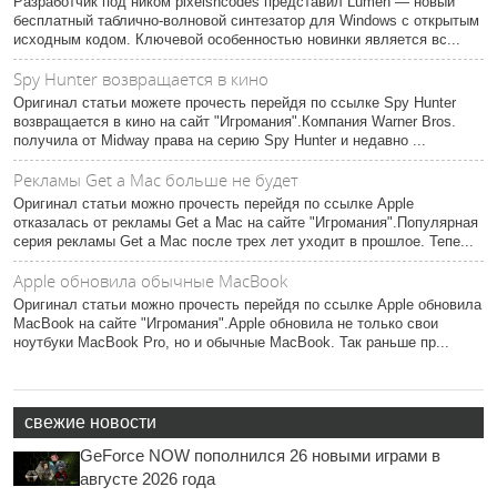
Разработчик под ником pixelsncodes представил Lumen — новый
бесплатный таблично-волновой синтезатор для Windows с открытым
исходным кодом. Ключевой особенностью новинки является вс...
Spy Hunter возвращается в кино
Оригинал статьи можете прочесть перейдя по ссылке Spy Hunter
возвращается в кино на сайт "Игромания".Компания Warner Bros.
получила от Midway права на серию Spy Hunter и недавно ...
Рекламы Get a Mac больше не будет
Оригинал статьи можно прочесть перейдя по ссылке Apple
отказалась от рекламы Get a Mac на сайте "Игромания".Популярная
серия рекламы Get a Mac после трех лет уходит в прошлое. Тепе...
Apple обновила обычные MacBook
Оригинал статьи можно прочесть перейдя по ссылке Apple обновила
MacBook на сайте "Игромания".Apple обновила не только свои
ноутбуки MacBook Pro, но и обычные MacBook. Так раньше пр...
свежие новости
GeForce NOW пополнился 26 новыми играми в
августе 2026 года