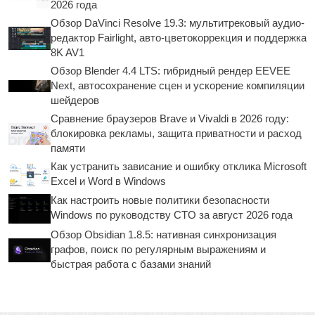
2026 года
Обзор DaVinci Resolve 19.3: мультитрековый аудио-
редактор Fairlight, авто-цветокоррекция и поддержка
8K AV1
Обзор Blender 4.4 LTS: гибридный рендер EEVEE
Next, автосохранение сцен и ускорение компиляции
шейдеров
Сравнение браузеров Brave и Vivaldi в 2026 году:
блокировка рекламы, защита приватности и расход
памяти
Как устранить зависание и ошибку отклика Microsoft
Excel и Word в Windows
Как настроить новые политики безопасности
Windows по руководству CTO за август 2026 года
Обзор Obsidian 1.8.5: нативная синхронизация
графов, поиск по регулярным выражениям и
быстрая работа с базами знаний