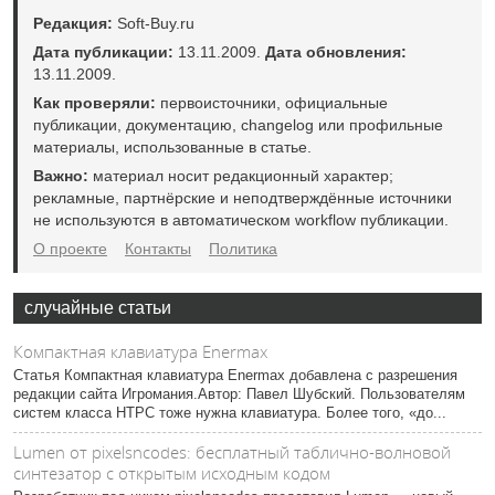
Редакция:
Soft-Buy.ru
Дата публикации:
13.11.2009.
Дата обновления:
13.11.2009.
Как проверяли:
первоисточники, официальные
публикации, документацию, changelog или профильные
материалы, использованные в статье.
Важно:
материал носит редакционный характер;
рекламные, партнёрские и неподтверждённые источники
не используются в автоматическом workflow публикации.
О проекте
Контакты
Политика
случайные статьи
Компактная клавиатура Enermax
Статья Компактная клавиатура Enermax добавлена с разрешения
редакции сайта Игромания.Автор: Павел Шубский. Пользователям
систем класса HTPC тоже нужна клавиатура. Более того, «до...
Lumen от pixelsncodes: бесплатный таблично-волновой
синтезатор с открытым исходным кодом