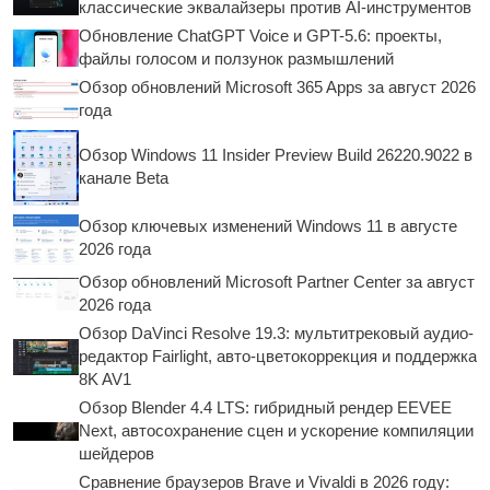
классические эквалайзеры против AI-инструментов
Обновление ChatGPT Voice и GPT-5.6: проекты,
файлы голосом и ползунок размышлений
Обзор обновлений Microsoft 365 Apps за август 2026
года
Обзор Windows 11 Insider Preview Build 26220.9022 в
канале Beta
Обзор ключевых изменений Windows 11 в августе
2026 года
Обзор обновлений Microsoft Partner Center за август
2026 года
Обзор DaVinci Resolve 19.3: мультитрековый аудио-
редактор Fairlight, авто-цветокоррекция и поддержка
8K AV1
Обзор Blender 4.4 LTS: гибридный рендер EEVEE
Next, автосохранение сцен и ускорение компиляции
шейдеров
Сравнение браузеров Brave и Vivaldi в 2026 году: