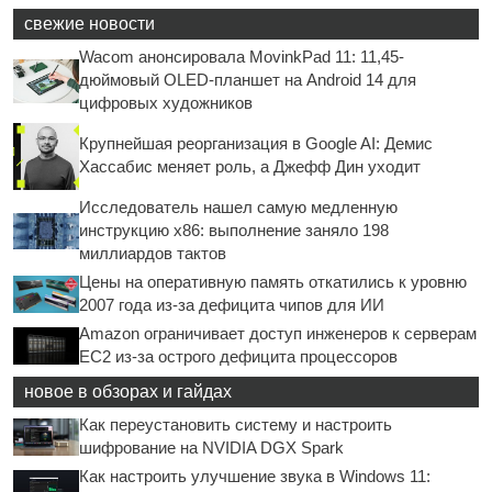
свежие новости
Wacom анонсировала MovinkPad 11: 11,45-
дюймовый OLED-планшет на Android 14 для
цифровых художников
Крупнейшая реорганизация в Google AI: Демис
Хассабис меняет роль, а Джефф Дин уходит
Исследователь нашел самую медленную
инструкцию x86: выполнение заняло 198
миллиардов тактов
Цены на оперативную память откатились к уровню
2007 года из-за дефицита чипов для ИИ
Amazon ограничивает доступ инженеров к серверам
EC2 из-за острого дефицита процессоров
новое в обзорах и гайдах
Как переустановить систему и настроить
шифрование на NVIDIA DGX Spark
Как настроить улучшение звука в Windows 11: