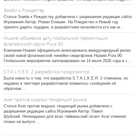
Зомби к Рождеству
Статья Зомби к Рождеству добавлена с разрешения редакции сайта
Игромания.Автор: Роман Епишин. На Рождество и Новый год
принято дарить подарки, и разработчики изгаляются кто как м...
Huawei объявила дату глобальной презентации
флагманской серии Pura 90
Компания Huawei официально анонсировала международный релиз
своей новой флагманской линейки смартфонов Huawei Pura 90.
Глобальное мероприятие запланировано на 14 июля 2026 года в с...
S.T.A.L.K.E.R. 2 разработка продолжится
Была новость о том, что разработка S.T.A.L.K.E.R. 2 отменена, но
недавно в твиттере разработчиков появилось сообщения об
обратном....
Acer против модных тенденций рынка
Статья Acer против модных тенденций рынка добавлена с
разрешения редакции сайта Игромания.Автор: Павел
Шубский. Неожиданно для всех тайваньский гигант Acer отменил
планы на выпуск ...