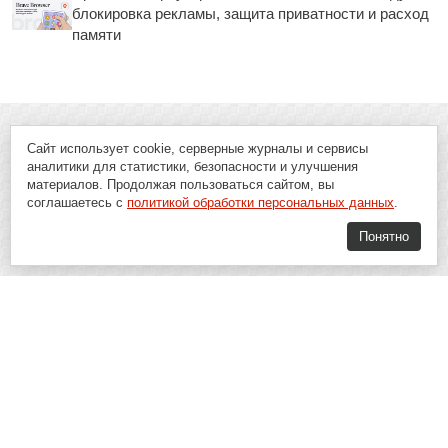
блокировка рекламы, защита приватности и расход
памяти
Сайт использует cookie, серверные журналы и сервисы
аналитики для статистики, безопасности и улучшения
материалов. Продолжая пользоваться сайтом, вы
соглашаетесь с
политикой обработки персональных данных
.
Понятно
Soft-Buy.ru - информационный портал о компьютерах, программах и
играх: новости IT, материалы о софте, обзоры и сравнения программ,
пошаговые гайды и инструкции. При использовании материалов сайта,
ссылка на
Soft-Buy.ru
обязательна.
16+
Soft-Buy.ru 2008 - 2026
Главная
Блог
О проекте
Контакты
Политика