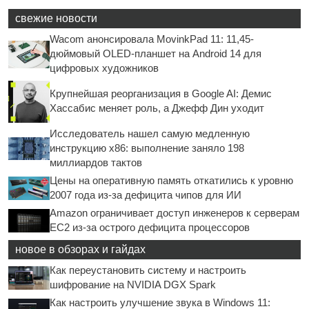
свежие новости
Wacom анонсировала MovinkPad 11: 11,45-
дюймовый OLED-планшет на Android 14 для
цифровых художников
Крупнейшая реорганизация в Google AI: Демис
Хассабис меняет роль, а Джефф Дин уходит
Исследователь нашел самую медленную
инструкцию x86: выполнение заняло 198
миллиардов тактов
Цены на оперативную память откатились к уровню
2007 года из-за дефицита чипов для ИИ
Amazon ограничивает доступ инженеров к серверам
EC2 из-за острого дефицита процессоров
новое в обзорах и гайдах
Как переустановить систему и настроить
шифрование на NVIDIA DGX Spark
Как настроить улучшение звука в Windows 11: