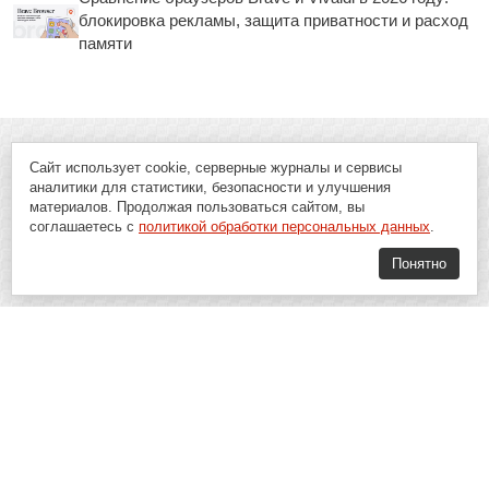
блокировка рекламы, защита приватности и расход
памяти
Сайт использует cookie, серверные журналы и сервисы
аналитики для статистики, безопасности и улучшения
материалов. Продолжая пользоваться сайтом, вы
соглашаетесь с
политикой обработки персональных данных
.
Понятно
Soft-Buy.ru - информационный портал о компьютерах, программах и
играх: новости IT, материалы о софте, обзоры и сравнения программ,
пошаговые гайды и инструкции. При использовании материалов сайта,
ссылка на
Soft-Buy.ru
обязательна.
16+
Soft-Buy.ru 2008 - 2026
Главная
Блог
О проекте
Контакты
Политика