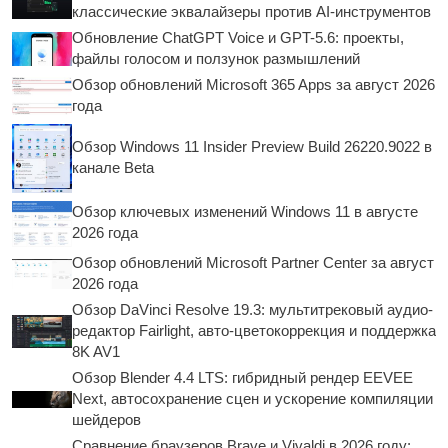
классические эквалайзеры против AI-инструментов
Обновление ChatGPT Voice и GPT-5.6: проекты,
файлы голосом и ползунок размышлений
Обзор обновлений Microsoft 365 Apps за август 2026
года
Обзор Windows 11 Insider Preview Build 26220.9022 в
канале Beta
Обзор ключевых изменений Windows 11 в августе
2026 года
Обзор обновлений Microsoft Partner Center за август
2026 года
Обзор DaVinci Resolve 19.3: мультитрековый аудио-
редактор Fairlight, авто-цветокоррекция и поддержка
8K AV1
Обзор Blender 4.4 LTS: гибридный рендер EEVEE
Next, автосохранение сцен и ускорение компиляции
шейдеров
Сравнение браузеров Brave и Vivaldi в 2026 году: