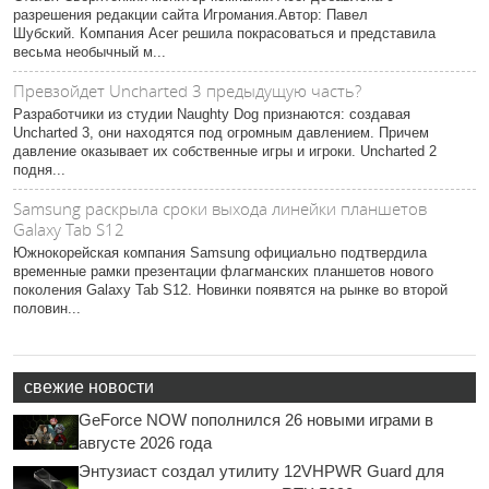
разрешения редакции сайта Игромания.Автор: Павел
Шубский. Компания Acer решила покрасоваться и представила
весьма необычный м...
Превзойдет Uncharted 3 предыдущую часть?
Разработчики из студии Naughty Dog признаются: создавая
Uncharted 3, они находятся под огромным давлением. Причем
давление оказывает их собственные игры и игроки. Uncharted 2
подня...
Samsung раскрыла сроки выхода линейки планшетов
Galaxy Tab S12
Южнокорейская компания Samsung официально подтвердила
временные рамки презентации флагманских планшетов нового
поколения Galaxy Tab S12. Новинки появятся на рынке во второй
половин...
свежие новости
GeForce NOW пополнился 26 новыми играми в
августе 2026 года
Энтузиаст создал утилиту 12VHPWR Guard для