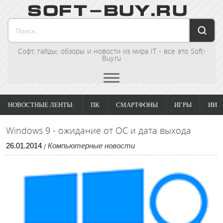
Софт, гайды, обзоры и новости из мира IT - все это Soft-
Buy.ru
НОВОСТНЫЕ ЛЕНТЫ:
ПК
СМАРТФОНЫ
ИГРЫ
ИИ
Windows 9 - ожидание от ОС и дата выхода
26
.
01
.
2014
Компьютерные новости
/