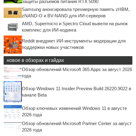
защиты разъемов питания RTX 5090
Samsung анонсировала трехмерную память zHBM,
zNAND-O и BV-NAND для ИИ-серверов
AMD, Supermicro и Spectro Cloud вывели на рынок
комплекс для ИИ-кодинга
Reddit внедряет ИИ-инструменты модерации для
поддержки новых участников
новое в обзорах и гайдах
Обзор обновлений Microsoft 365 Apps за август 2026
года
Обзор Windows 11 Insider Preview Build 26220.9022 в
канале Beta
Обзор ключевых изменений Windows 11 в августе
2026 года
Обзор обновлений Microsoft Partner Center за август
2026 года