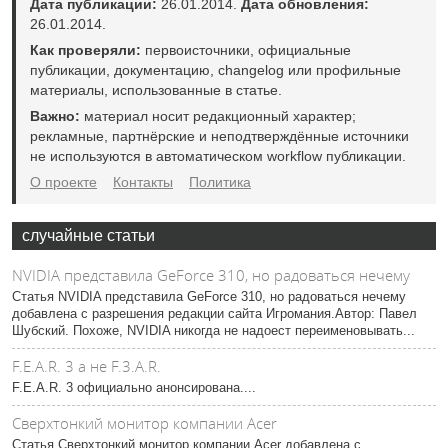
Дата публикации:
26.01.2014.
Дата обновления:
26.01.2014.
Как проверяли:
первоисточники, официальные
публикации, документацию, changelog или профильные
материалы, использованные в статье.
Важно:
материал носит редакционный характер;
рекламные, партнёрские и неподтверждённые источники
не используются в автоматическом workflow публикации.
О проекте
Контакты
Политика
случайные статьи
NVIDIA представила GeForce 310, но радоваться нечему
Статья NVIDIA представила GeForce 310, но радоваться нечему
добавлена с разрешения редакции сайта Игромания.Автор: Павел
Шубский. Похоже, NVIDIA никогда не надоест переименовывать...
F.E.A.R. 3 а не F.3.A.R.
F.E.A.R. 3 официально анонсирована....
Сверхтонкий монитор компании Acer
Статья Сверхтонкий монитор компании Acer добавлена с