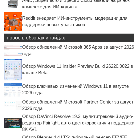
AMD, Supermicro и Spectro Cloud вывели на рынок
комплекс для ИИ-кодинга
Reddit внедряет ИИ-инструменты модерации для
поддержки новых участников
новое в обзорах и гайдах
Обзор обновлений Microsoft 365 Apps за август 2026
года
Обзор Windows 11 Insider Preview Build 26220.9022 в
канале Beta
Обзор ключевых изменений Windows 11 в августе
2026 года
Обзор обновлений Microsoft Partner Center за август
2026 года
Обзор DaVinci Resolve 19.3: мультитрековый аудио-
редактор Fairlight, авто-цветокоррекция и поддержка
8K AV1
Обзор Blender 4.4 LTS: гибридный рендер EEVEE