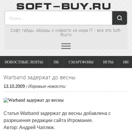
Софт, гайды, обзоры и новости из мира IT - все это Soft-
Buy.ru
НОВОСТНЫЕ ЛЕНТЫ:
ПК
СМАРТФОНЫ
ИГРЫ
ИИ
Warband задержат до весны
13
.
10
.
2009
Игровые новости
/
Статья
Warband задержат до весны
добавлена с
разрешения редакции сайта Игромания.
Автор: Андрей Чаплюк.