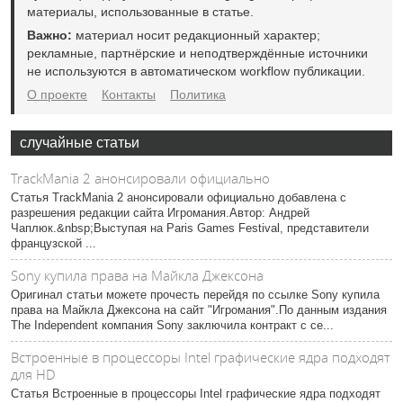
материалы, использованные в статье.
Важно:
материал носит редакционный характер;
рекламные, партнёрские и неподтверждённые источники
не используются в автоматическом workflow публикации.
О проекте
Контакты
Политика
случайные статьи
TrackMania 2 анонсировали официально
Статья TrackMania 2 анонсировали официально добавлена с
разрешения редакции сайта Игромания.Автор: Андрей
Чаплюк.&nbsp;Выступая на Paris Games Festival, представители
французской ...
Sony купила права на Майкла Джексона
Оригинал статьи можете прочесть перейдя по ссылке Sony купила
права на Майкла Джексона на сайт "Игромания".По данным издания
The Independent компания Sony заключила контракт с се...
Встроенные в процессоры Intel графические ядра подходят
для HD
Статья Встроенные в процессоры Intel графические ядра подходят