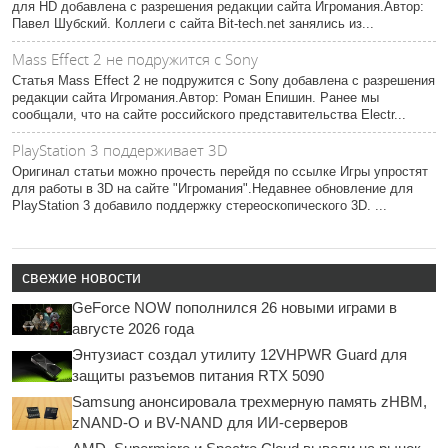
для HD добавлена с разрешения редакции сайта Игромания.Автор:
Павел Шубский. Коллеги с сайта Bit-tech.net занялись из...
Mass Effect 2 не подружится с Sony
Статья Mass Effect 2 не подружится с Sony добавлена с разрешения
редакции сайта Игромания.Автор: Роман Епишин. Ранее мы
сообщали, что на сайте российского представительства Electr...
PlayStation 3 поддерживает 3D
Оригинал статьи можно прочесть перейдя по ссылке Игры упростят
для работы в 3D на сайте "Игромания".Недавнее обновление для
PlayStation 3 добавило поддержку стереоскопического 3D. ...
свежие новости
GeForce NOW пополнился 26 новыми играми в
августе 2026 года
Энтузиаст создал утилиту 12VHPWR Guard для
защиты разъемов питания RTX 5090
Samsung анонсировала трехмерную память zHBM,
zNAND-O и BV-NAND для ИИ-серверов