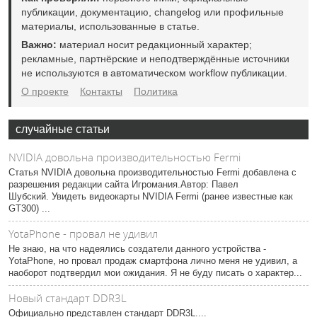
публикации, документацию, changelog или профильные
материалы, использованные в статье.
Важно:
материал носит редакционный характер;
рекламные, партнёрские и неподтверждённые источники
не используются в автоматическом workflow публикации.
О проекте
Контакты
Политика
случайные статьи
NVIDIA довольна производительностью Fermi
Статья NVIDIA довольна производительностью Fermi добавлена с
разрешения редакции сайта Игромания.Автор: Павел
Шубский. Увидеть видеокарты NVIDIA Fermi (ранее известные как
GT300) ...
YotaPhone - провал не удивил
Не знаю, на что надеялись создатели данного устройства -
YotaPhone, но провал продаж смартфона лично меня не удивил, а
наоборот подтвердил мои ожидания. Я не буду писать о характер...
Новый стандарт DDR3L
Официально представлен стандарт DDR3L....