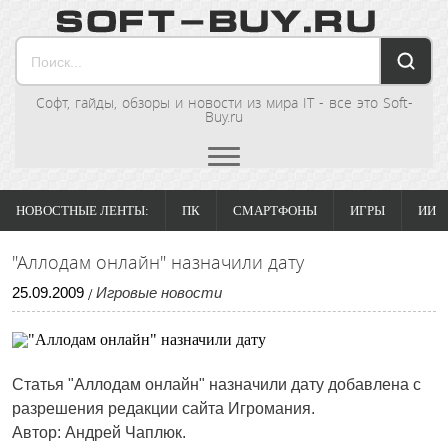
Софт, гайды, обзоры и новости из мира IT - все это Soft-
Buy.ru
НОВОСТНЫЕ ЛЕНТЫ:
ПК
СМАРТФОНЫ
ИГРЫ
ИИ
"Аллодам онлайн" назначили дату
25
.
09
.
2009
Игровые новости
/
Статья
"Аллодам онлайн" назначили дату
добавлена с
разрешения редакции сайта Игромания.
Автор: Андрей Чаплюк.