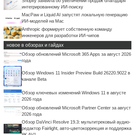
Shopify заявила об увеличении продаж благодаря
интегрированному ИИ-поиску
MacPaw и Liquid AI запустят локальную генерацию
ИИ-моделей на Mac
Anthropic формирует собственную команду
инженеров для разработки ИИ-чипов
новое в обзорах и гайдах
Обзор обновлений Microsoft 365 Apps за август 2026
года
Обзор Windows 11 Insider Preview Build 26220.9022 в
канале Beta
Обзор ключевых изменений Windows 11 в августе
2026 года
Обзор обновлений Microsoft Partner Center за август
2026 года
Обзор DaVinci Resolve 19.3: мультитрековый аудио-
редактор Fairlight, авто-цветокоррекция и поддержка
8K AV1