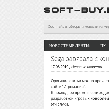
Софт, гайды, обзоры и новости из мира
НОВОСТНЫЕ ЛЕНТЫ:
ПК
Sega завязала с ко
17
.
06
.
2010
Игровые новости
/
Оригинал статьи можно прочест
сайте "Игромания".
В последнее время в сети ходил
разработкой игровых
консолей
эти слухи.