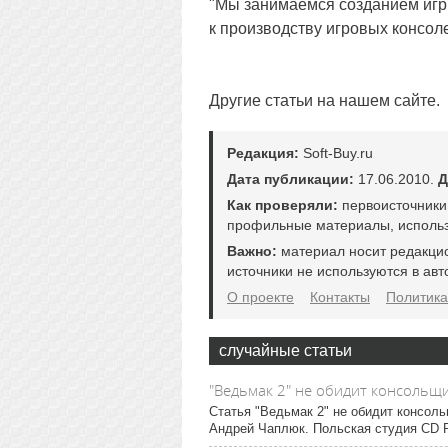
"Мы занимаемся созданием игр.
к производству игровых консол
Другие статьи на нашем сайте.
Редакция:
Soft-Buy.ru
Дата публикации:
17.06.2010.
Д
Как проверяли:
первоисточники
профильные материалы, использ
Важно:
материал носит редакци
источники не используются в авт
О проекте
Контакты
Политика
случайные статьи
"Ведьмак 2" не обидит консольщ
Статья "Ведьмак 2" не обидит консол
Андрей Чаплюк. Польская студия CD P