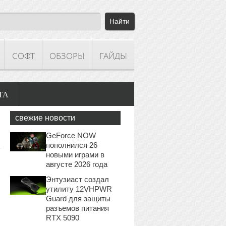
СОФТ
ОБЗОРЫ
ГАЙДЫ
ТА
свежие новости
GeForce NOW
пополнился 26
новыми играми в
августе 2026 года
Энтузиаст создал
утилиту 12VHPWR
Guard для защиты
разъемов питания
RTX 5090