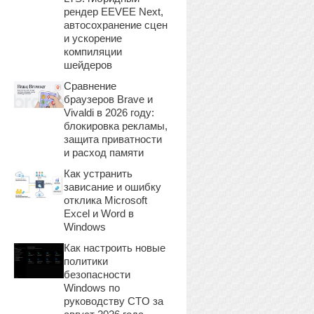
рендер EEVEE Next,
автосохранение сцен
и ускорение
компиляции
шейдеров
Сравнение
браузеров Brave и
Vivaldi в 2026 году:
блокировка рекламы,
защита приватности
и расход памяти
Как устранить
зависание и ошибку
отклика Microsoft
Excel и Word в
Windows
Как настроить новые
политики
безопасности
Windows по
руководству CTO за