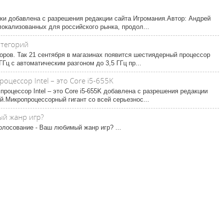
ски добавлена с разрешения редакции сайта Игромания.Автор: Андрей
кализованных для российского рынка, продол...
атегорий
оров. Так 21 сентября в магазинах появится шестиядерный процессор
Гц с автоматическим разгоном до 3,5 ГГц пр...
ессор Intel – это Core i5-655K
оцессор Intel – это Core i5-655K добавлена с разрешения редакции
.Микропроцессорный гигант со всей серьезнос...
ый жанр игр?
олосование - Ваш любимый жанр игр? ...