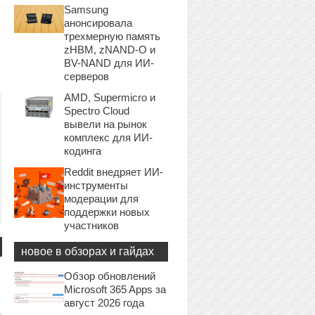
Samsung
анонсировала
трехмерную память
zHBM, zNAND-O и
BV-NAND для ИИ-
серверов
AMD, Supermicro и
Spectro Cloud
вывели на рынок
комплекс для ИИ-
кодинга
Reddit внедряет ИИ-
инструменты
модерации для
поддержки новых
участников
новое в обзорах и гайдах
Обзор обновлений
Microsoft 365 Apps за
август 2026 года