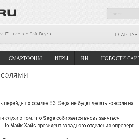
 IT - все это Soft-Buy.ru
ГЛАВНАЯ
СМАРТФОНЫ
ИГРЫ
ИИ
НОВОСТИ САЙ
нсолями
ь перейдя по ссылке E3: Sega не будет делать консоли на
и слухи о том, что
Sega
собирается вновь заняться
. Но
Майк Хайс
президент западного отделения опроверг