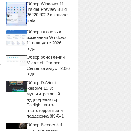
Обзор Windows 11
Insider Preview Build
26220.9022 в канале
Beta
Обзор ключевых
изменений Windows
11 в августе 2026
года
Обзор обновлений
Microsoft Partner
Center за август 2026
года
Обзор DaVinci
Resolve 19.3:
мультитрековый
аудио-редактор
Fairlight, авто-
цветокоррекция и
поддержка 8K AV1
Обзор Blender 4.4
LTS: гибридный