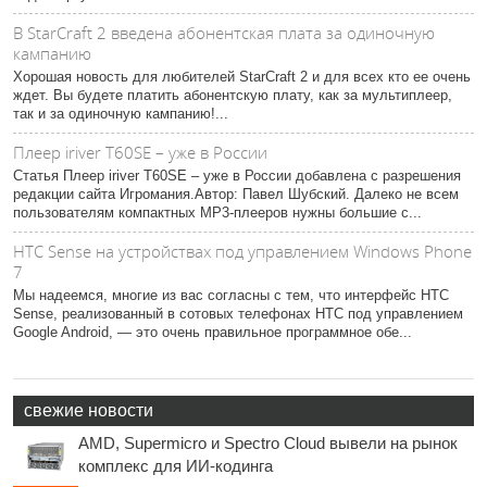
В StarCraft 2 введена абонентская плата за одиночную
кампанию
Хорошая новость для любителей StarCraft 2 и для всех кто ее очень
ждет. Вы будете платить абонентскую плату, как за мультиплеер,
так и за одиночную кампанию!...
Плеер iriver T60SE – уже в России
Статья Плеер iriver T60SE – уже в России добавлена с разрешения
редакции сайта Игромания.Автор: Павел Шубский. Далеко не всем
пользователям компактных МР3-плееров нужны большие с...
HTC Sense на устройствах под управлением Windows Phone
7
Мы надеемся, многие из вас согласны с тем, что интерфейс HTC
Sense, реализованный в сотовых телефонах HTC под управлением
Google Android, ― это очень правильное программное обе...
свежие новости
AMD, Supermicro и Spectro Cloud вывели на рынок
комплекс для ИИ-кодинга