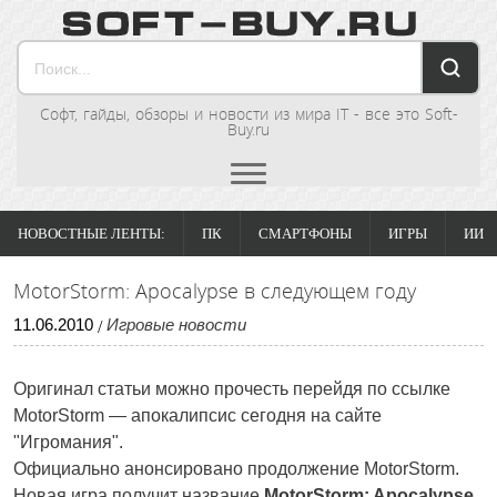
Софт, гайды, обзоры и новости из мира IT - все это Soft-
Buy.ru
НОВОСТНЫЕ ЛЕНТЫ:
ПК
СМАРТФОНЫ
ИГРЫ
ИИ
MotorStorm: Apocalypse в следующем году
11
.
06
.
2010
Игровые новости
/
Оригинал статьи можно прочесть перейдя по ссылке
MotorStorm — апокалипсис сегодня на сайте
"Игромания".
Официально анонсировано продолжение MotorStorm.
Новая игра получит название
MotorStorm: Apocalypse
.