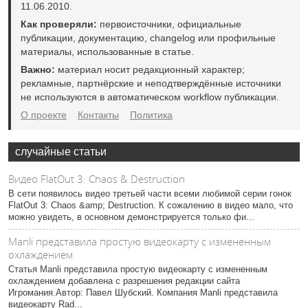
11.06.2010.
Как проверяли:
первоисточники, официальные
публикации, документацию, changelog или профильные
материалы, использованные в статье.
Важно:
материал носит редакционный характер;
рекламные, партнёрские и неподтверждённые источники
не используются в автоматическом workflow публикации.
О проекте
Контакты
Политика
случайные статьи
Видео FlatOut 3: Chaos & Destruction
В сети появилось видео третьей части всеми любимой серии гонок
FlatOut 3: Chaos &amp; Destruction. К сожалению в видео мало, что
можно увидеть, в основном демонстрируется только фи...
Manli представила простую видеокарту с измененным
охлаждением
Статья Manli представила простую видеокарту с измененным
охлаждением добавлена с разрешения редакции сайта
Игромания.Автор: Павел Шубский. Компания Manli представила
видеокарту Rad...