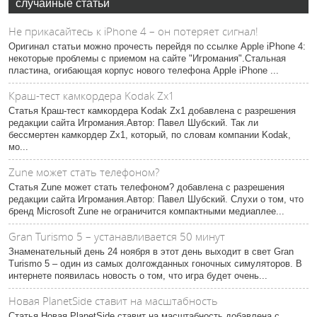
случайные статьи
Не прикасайтесь к iPhone 4 – он потеряет сигнал!
Оригинал статьи можно прочесть перейдя по ссылке Apple iPhone 4:
некоторые проблемы с приемом на сайте "Игромания".Стальная
пластина, огибающая корпус нового телефона Apple iPhone ...
Краш-тест камкордера Kodak Zx1
Статья Краш-тест камкордера Kodak Zx1 добавлена с разрешения
редакции сайта Игромания.Автор: Павел Шубский. Так ли
бессмертен камкордер Zx1, который, по словам компании Kodak,
мо...
Zune может стать телефоном?
Статья Zune может стать телефоном? добавлена с разрешения
редакции сайта Игромания.Автор: Павел Шубский. Слухи о том, что
бренд Microsoft Zune не ограничится компактными медиаплее...
Gran Turismo 5 – устанавливается 50 минут
Знаменательный день 24 ноября в этот день выходит в свет Gran
Turismo 5 – один из самых долгожданных гоночных симуляторов. В
интернете появилась новость о том, что игра будет очень...
Новая PlanetSide ставит на масштабность
Статья Новая PlanetSide ставит на масштабность добавлена с