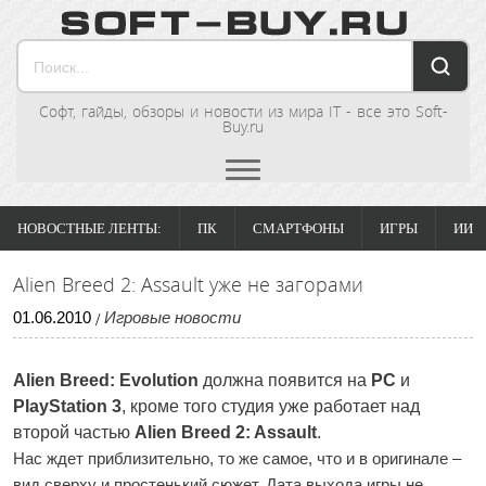
Софт, гайды, обзоры и новости из мира IT - все это Soft-
Buy.ru
НОВОСТНЫЕ ЛЕНТЫ:
ПК
СМАРТФОНЫ
ИГРЫ
ИИ
Alien Breed 2: Assault уже не загорами
01
.
06
.
2010
Игровые новости
/
Alien Breed: Evolution
должна появится на
PC
и
PlayStation 3
, кроме того студия уже работает над
второй частью
Alien Breed 2: Assault
.
Нас ждет приблизительно, то же самое, что и в оригинале –
вид сверху и простенький сюжет. Дата выхода игры не