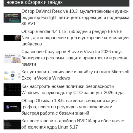
новое в обзорах и гайдах
Обзор DaVinci Resolve 19.3: мультитрековый аудио-
редактор Fairlight, авто-цветокоррекция и поддержка
8K AV1
Обзор Blender 4.4 LTS: гибридный рендер EEVEE
Next, автосохранение сцен и ускорение компиляции
шейдеров
Сравнение браузеров Brave и Vivaldi в 2026 году:
блокировка рекламы, защита приватности и расход
памяти
Как устранить зависание и ошибку отклика Microsoft
Excel и Word в Windows
Как настроить новые политики безопасности
Windows по руководству CTO за август 2026 года
Обзор Obsidian 1.8.5: нативная синхронизация
графов, поиск по регулярным выражениям и
быстрая работа с базами знаний
Как восстановить драйвер NVIDIA при сбое после
обновления ядра Linux 6.17