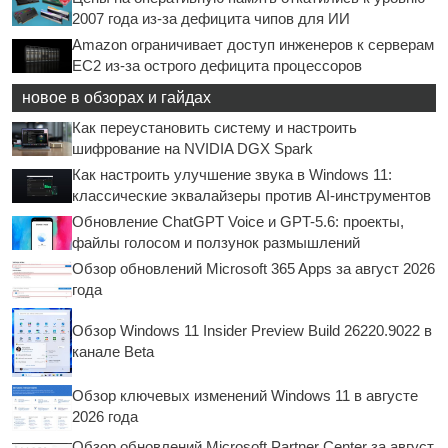
2007 года из-за дефицита чипов для ИИ
Amazon ограничивает доступ инженеров к серверам
EC2 из-за острого дефицита процессоров
новое в обзорах и гайдах
Как переустановить систему и настроить
шифрование на NVIDIA DGX Spark
Как настроить улучшение звука в Windows 11:
классические эквалайзеры против AI-инструментов
Обновление ChatGPT Voice и GPT-5.6: проекты,
файлы голосом и ползунок размышлений
Обзор обновлений Microsoft 365 Apps за август 2026
года
Обзор Windows 11 Insider Preview Build 26220.9022 в
канале Beta
Обзор ключевых изменений Windows 11 в августе
2026 года
Обзор обновлений Microsoft Partner Center за август