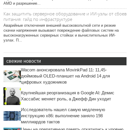
AMD и разрешение...
Как защитить серверное оборудование и ИИ-узлы от сбоев
питания: гайд по инфраструктуре
Аварийные отключения внешней высоковольтной сети и резкие
скачки напряжения вызывают повреждение файловых систем на
высоконагруженных серверных стойках и вычислительных ИИ-
узлах. П...
свежие новости
Wacom анонсировала MovinkPad 11: 11,45-
дюймовый OLED-планшет на Android 14 для
цифровых художников
Крупнейшая реорганизация в Google AI: Демис
Хассабис меняет роль, а Джефф Дин уходит
Исследователь нашел самую медленную
инструкцию x86: выполнение заняло 198
миллиардов тактов
Цены на оперативную память откатились к уровню