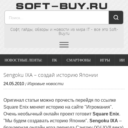
Софт, гайды, обзоры и новости из мира IT - все это Soft-
Buy.ru
НОВОСТНЫЕ ЛЕНТЫ:
ПК
СМАРТФОНЫ
ИГРЫ
ИИ
Sengoku IXA – создай историю Японии
24
.
05
.
2010
Игровые новости
/
Оригинал статьи можно прочесть перейдя по ссылке
Square Enix меняет историю на сайте "Игромания".
Очень необычный онлайн проект готовит
Square Enix
.
"Мы будем создавать историю Японии".
Sengoku IXA
–
браузерная онлайн игра периода Сэнгоку (XV-XVII века),