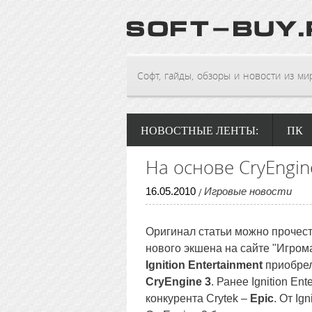
Софт, гайды, обзоры и новости из мира
НОВОСТНЫЕ ЛЕНТЫ:
ПК
На основе CryEngin
16
.
05
.
2010
Игровые новости
/
Оригинал статьи можно прочест
нового экшена на сайте "Игром
Ignition Entertainment
приобрел
CryEngine 3
. Ранее Ignition En
конкурента Crytek –
Epic
. От Ig