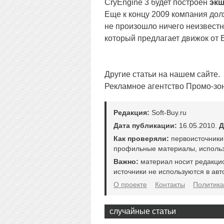
CryEngine 3 будет построен
эк
Еще к концу 2009 компания долж
не произошло ничего неизвестн
который предлагает движок от E
Другие статьи на нашем сайте.
Рекламное агентство Промо-зо
Редакция:
Soft-Buy.ru
Дата публикации:
16.05.2010.
Д
Как проверяли:
первоисточники
профильные материалы, использ
Важно:
материал носит редакци
источники не используются в авт
О проекте
Контакты
Политика
случайные статьи