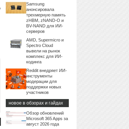
Samsung
о
анонсировала
трехмерную память
zHBM, zNAND-O и
BV-NAND для ИИ-
серверов
AMD, Supermicro и
Spectro Cloud
вывели на рынок
комплекс для ИИ-
кодинга
Reddit внедряет ИИ-
инструменты
модерации для
поддержки новых
участников
новое в обзорах и гайдах
Обзор обновлений
Microsoft 365 Apps за
август 2026 года