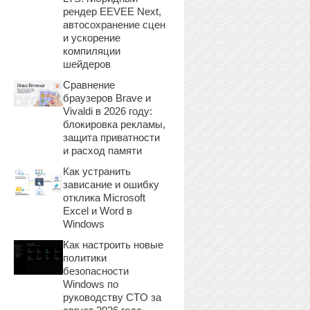
рендер EEVEE Next,
автосохранение сцен
и ускорение
компиляции
шейдеров
Сравнение
браузеров Brave и
Vivaldi в 2026 году:
блокировка рекламы,
защита приватности
и расход памяти
Как устранить
зависание и ошибку
отклика Microsoft
Excel и Word в
Windows
Как настроить новые
политики
безопасности
Windows по
руководству CTO за