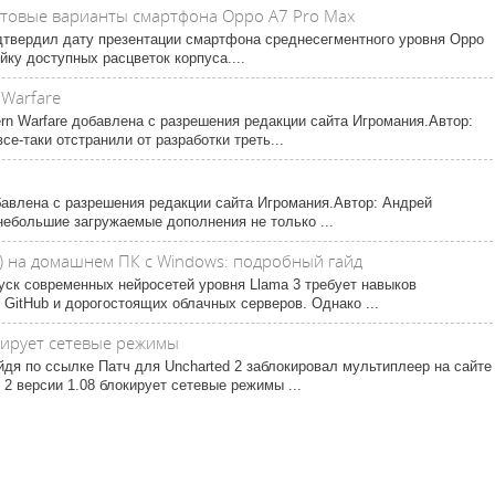
етовые варианты смартфона Oppo A7 Pro Max
твердил дату презентации смартфона среднесегментного уровня Oppo
ку доступных расцветок корпуса....
 Warfare
dern Warfare добавлена с разрешения редакции сайта Игромания.Автор:
се-таки отстранили от разработки треть...
бавлена с разрешения редакции сайта Игромания.Автор: Андрей
о небольшие загружаемые дополнения не только ...
3) на домашнем ПК с Windows: подробный гайд
уск современных нейросетей уровня Llama 3 требует навыков
 GitHub и дорогостоящих облачных серверов. Однако ...
кирует сетевые режимы
йдя по ссылке Патч для Uncharted 2 заблокировал мультиплеер на сайте
 2 версии 1.08 блокирует сетевые режимы ...