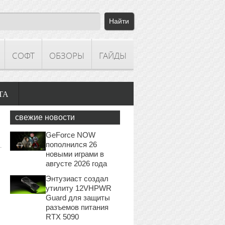
СОФТ
ОБЗОРЫ
ГАЙДЫ
ТА
свежие новости
GeForce NOW
пополнился 26
новыми играми в
августе 2026 года
Энтузиаст создал
утилиту 12VHPWR
Guard для защиты
разъемов питания
RTX 5090