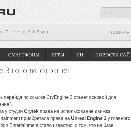
 IT - все это Soft-Buy.ru
ГЛАВНАЯ
СМАРТФОНЫ
ИГРЫ
ИИ
НОВОСТИ САЙ
e 3 готовится экшен
ь перейдя по ссылке CryEngine 3 станет основой для
ания".
а у студии
Crytek
права на использование движка
tertainment приобретала права на
Unreal Engine 3
у главного
nition Entertainment стало известно, о том, что на базе