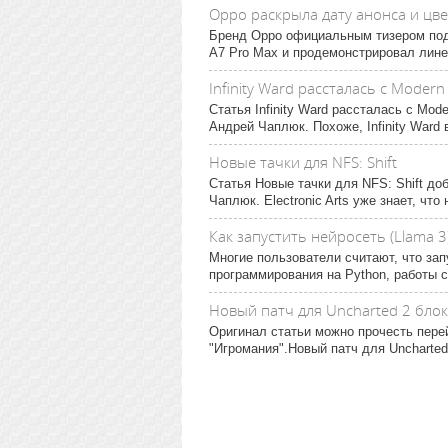
Oppo раскрыла дату анонса и цв
Бренд Oppo официальным тизером под
A7 Pro Max и продемонстрировал линей
Infinity Ward рассталась с Modern
Статья Infinity Ward рассталась с Mo
Андрей Чаплюк. Похоже, Infinity Ward в
Новые тачки для NFS: Shift
Статья Новые тачки для NFS: Shift до
Чаплюк. Electronic Arts уже знает, чт
Как запустить нейросеть (Llama 
Многие пользователи считают, что зап
программирования на Python, работы с
Новый патч для Uncharted 2 бло
Оригинал статьи можно прочесть пере
"Игромания".Новый патч для Uncharted