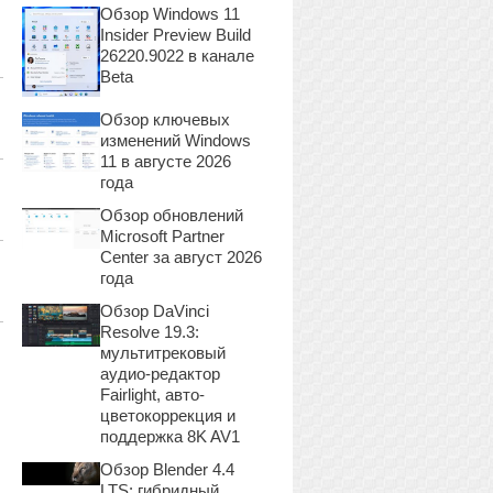
Обзор Windows 11
Insider Preview Build
26220.9022 в канале
Beta
Обзор ключевых
изменений Windows
11 в августе 2026
года
Обзор обновлений
Microsoft Partner
Center за август 2026
года
Обзор DaVinci
Resolve 19.3:
мультитрековый
аудио-редактор
Fairlight, авто-
цветокоррекция и
поддержка 8K AV1
Обзор Blender 4.4
LTS: гибридный