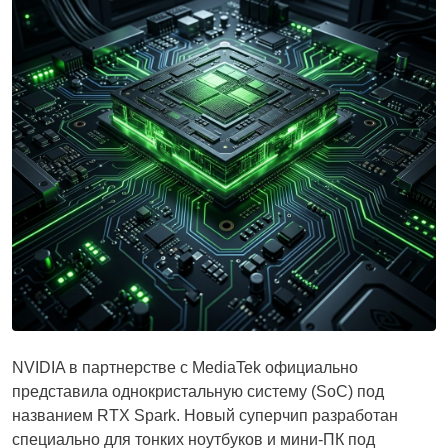
NVIDIA в партнерстве с MediaTek официально
представила однокристальную систему (SoC) под
названием RTX Spark. Новый суперчип разработан
специально для тонких ноутбуков и мини-ПК под