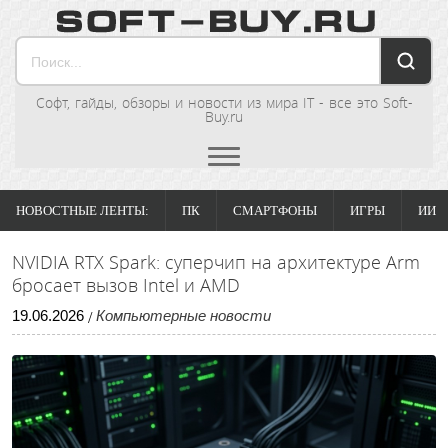
Софт, гайды, обзоры и новости из мира IT - все это Soft-
Buy.ru
НОВОСТНЫЕ ЛЕНТЫ:
ПК
СМАРТФОНЫ
ИГРЫ
ИИ
NVIDIA RTX Spark: суперчип на архитектуре Arm
бросает вызов Intel и AMD
19
.
06
.
2026
Компьютерные новости
/