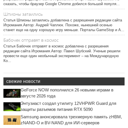
сказать, чтобы браузер Google Chrome добился большой популя...
Шпионы затаились
Статья Шпионы затаились добавлена с разрешения редакции сайта
Игромания.Автор: Андрей Чаплюк. Похоже, нынешней осенью
станет еще на одну хорошую игру меньше. Порталы GameStop и A...
Бабочек отправят в космос
Статья Бабочек отправят в космос добавлена с разрешения
редакции сайта Игромания.Автор: Павел Шубский. Ученые решили
провести еще один необычный эксперимент – на Международную
Ко...
свежие новости
GeForce NOW пополнился 26 новыми играми в
августе 2026 года
Энтузиаст создал утилиту 12VHPWR Guard для
защиты разъемов питания RTX 5090
Samsung анонсировала трехмерную память zHBM,
zNAND-O и BV-NAND для ИИ-серверов