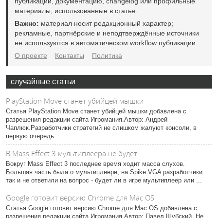
публикации, документацию, changelog или профильные
материалы, использованные в статье.
Важно:
материал носит редакционный характер;
рекламные, партнёрские и неподтверждённые источники
не используются в автоматическом workflow публикации.
О проекте
Контакты
Политика
случайные статьи
PlayStation Move станет убийцей мышки
Статья PlayStation Move станет убийцей мышки добавлена с
разрешения редакции сайта Игромания.Автор: Андрей
Чаплюк.Разработчики стратегий не слишком жалуют консоли, в
первую очередь...
В Mass Effect 3 мультиплеера не будет
Вокруг Mass Effect 3 последнее время ходит масса слухов.
Большая часть была о мультиплеере, на Spike VGA разработчики
так и не ответили на вопрос - будет ли в игре мультиплеер или ...
Google готовит версию Chrome для Mac OS
Статья Google готовит версию Chrome для Mac OS добавлена с
разрешения редакции сайта Игромания.Автор: Павел Шубский. Не