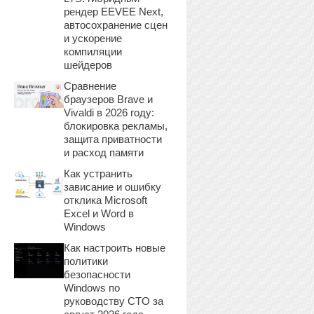
рендер EEVEE Next,
автосохранение сцен
и ускорение
компиляции
шейдеров
Сравнение
браузеров Brave и
Vivaldi в 2026 году:
блокировка рекламы,
защита приватности
и расход памяти
Как устранить
зависание и ошибку
отклика Microsoft
Excel и Word в
Windows
Как настроить новые
политики
безопасности
Windows по
руководству CTO за