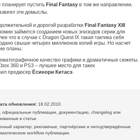
я планирует пустить
Final Fantasy
в том же направлении.
азвеял эти домыслы.
должительной и дорогой разработки
Final Fantasy XIII
номии займется созданием новых эпизодов серии для
е что в случае с Dragon Quest IX такая тактика себя
одано свыше четырех миллионов копий игры. Но насчет
угие планы.
нематографичное качество графики и драматичные сюжеты.
box 360 и PS3 – лучшее место для таких
явил продюсер
Ёсинори Китасэ
.
ата обновления:
18.02.2010.
, официальные публикации, документацию, changelog или
ованные в статье.
онный характер; рекламные, партнёрские и неподтверждённые
оматическом workflow публикации.