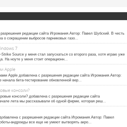
с разрешения редакции сайта Игромания.Автор: Павел Шубский. В честь
а о сокращении выбросов парниковых газо...
Windows 7
-Strike Source у меня стал запускаться со второго раза, хотя играю уже
а. На ноуте у меня стоит операционн...
и Apple
ами Apple добавлена с разрешения редакции сайта Игромания.Автор:
e начала бета-тестирование обновленной вер...
ровые консоли?
игровые консоли? добавлена с разрешения редакции сайта
ачале лета мы рассказывали об одной фирме, которая реш...
 добавлена с разрешения редакции сайта Игромания.Автор: Павел
оботы-андроиды все еще не умеют вытворять акро...