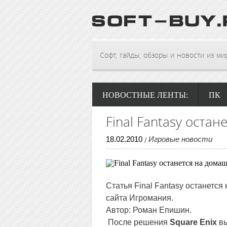
Софт, гайды, обзоры и новости из мира
НОВОСТНЫЕ ЛЕНТЫ:
ПК
Final Fantasy оста
18
.
02
.
2010
Игровые новости
/
Статья Final Fantasy останетс
сайта Игромания.
Автор: Роман Епишин.
После решения
Square Enix
в