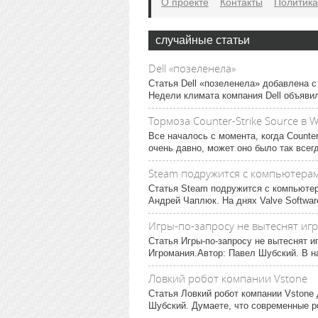
О проекте
Контакты
Политика
случайные статьи
Dell «позеленела»
Статья Dell «позеленела» добавлена 
Недели климата компания Dell объявил
Тормоза Counter-Strike Source в 
Все началось с момента, когда Counter
очень давно, может оно было так всегд
Steam подружится с компьютерам
Статья Steam подружится с компьютер
Андрей Чаплюк. На днях Valve Softwar
Игры-по-запросу не вытеснят иг
Статья Игры-по-запросу не вытеснят 
Игромания.Автор: Павел Шубский. В н
Ловкий робот компании Vstone
Статья Ловкий робот компании Vstone
Шубский. Думаете, что современные р