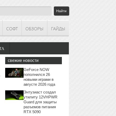
СОФТ
ОБЗОРЫ
ГАЙДЫ
ТА
свежие новости
GeForce NOW
пополнился 26
новыми играми в
августе 2026 года
Энтузиаст создал
утилиту 12VHPWR
Guard для защиты
разъемов питания
RTX 5090