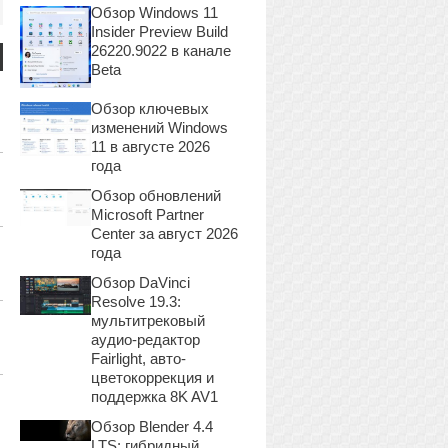
Обзор Windows 11
Insider Preview Build
26220.9022 в канале
Beta
Обзор ключевых
изменений Windows
11 в августе 2026
года
Обзор обновлений
Microsoft Partner
Center за август 2026
года
Обзор DaVinci
Resolve 19.3:
мультитрековый
аудио-редактор
Fairlight, авто-
цветокоррекция и
поддержка 8K AV1
Обзор Blender 4.4
LTS: гибридный