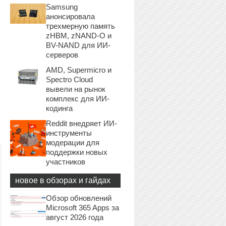
Samsung
анонсировала
трехмерную память
zHBM, zNAND-O и
BV-NAND для ИИ-
серверов
AMD, Supermicro и
Spectro Cloud
вывели на рынок
комплекс для ИИ-
кодинга
Reddit внедряет ИИ-
инструменты
модерации для
поддержки новых
участников
новое в обзорах и гайдах
Обзор обновлений
Microsoft 365 Apps за
август 2026 года