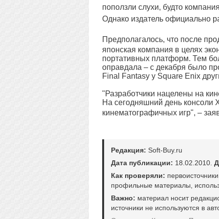
поползли слухи, будто компани
Однако издатель официально р
Предполагалось, что после про
японская компания в целях эко
портативных платформ. Тем боле
оправдала – с декабря было пр
Final Fantasy у Square Enix др
"Разработчики нацелены на ки
На сегодняшний день консоли X
кинематографичных игр", – за
Редакция:
Soft-Buy.ru
Дата публикации:
18.02.2010.
Д
Как проверяли:
первоисточники
профильные материалы, использ
Важно:
материал носит редакци
источники не используются в авт