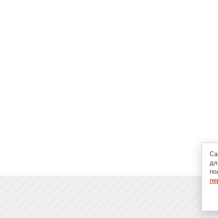
Са
дл
по
пе