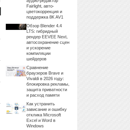
аудио-редактор
Fairlight, авто-
цветокоррекция и
поддержка 8K AV1
Обзор Blender 4.4
LTS: гибридный
рендер EEVEE Next,
автосохранение сцен
и ускорение
компиляции
шейдеров
Сравнение
браузеров Brave и
Vivaldi в 2026 году:
блокировка рекламы,
защита приватности
и расход памяти
Как устранить
зависание и ошибку
отклика Microsoft
Excel и Word в
Windows