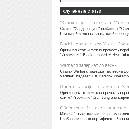
случайные статьи
"Хардкорщики" выбирают "Семер
Статья "Хардкорщики" выбирают "Семе
Епишин. Число пользователей операци
Black Leopard: A New Yakuza Chap
Оригинал статьи можно прочесть пере
"Игромания".Black Leopard: A New Yaku
Warband задержат до весны
Статья Warband задержат до весны до
Чаплюк. Издатели из Paradox Interacti
Продвинутая флэш-память от Sa
Оригинал статьи можно прочесть пер
сайте "Игромания".Samsung анонсиров
Обновление Microsoft Intune июл
Microsoft выкатила июльское обновле
Разбираем новые сертификаты безопас