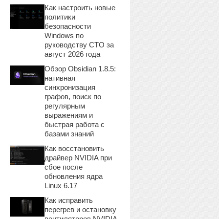
Как настроить новые
политики
безопасности
Windows по
руководству CTO за
август 2026 года
Обзор Obsidian 1.8.5:
нативная
синхронизация
графов, поиск по
регулярным
выражениям и
быстрая работа с
базами знаний
Как восстановить
драйвер NVIDIA при
сбое после
обновления ядра
Linux 6.17
Как исправить
перегрев и остановку
вентиляторов NVIDIA