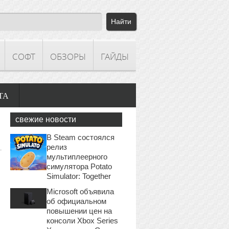
СОФТ
ОБЗОРЫ
ГАЙДЫ
ТА
свежие новости
В Steam состоялся
релиз
мультиплеерного
симулятора Potato
Simulator: Together
Microsoft объявила
об официальном
повышении цен на
консоли Xbox Series