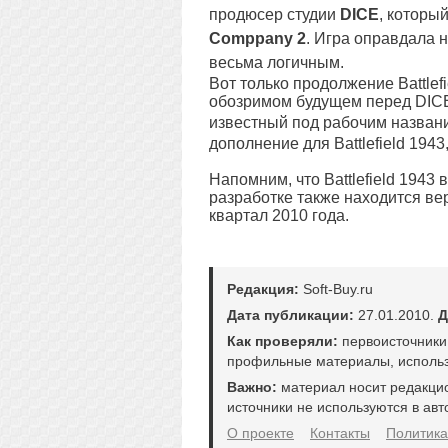
продюсер студии
DICE
, которы
Comppany 2
. Игра оправдала 
весьма логичным.
Вот только продолжение Battlef
обозримом будущем перед DICE 
известный под рабочим назва
дополнение для Battlefield 19
Напомним, что Battlefield 1943
разработке также находится ве
квартал 2010 года.
Редакция:
Soft-Buy.ru
Дата публикации:
27.01.2010.
Д
Как проверяли:
первоисточники
профильные материалы, использ
Важно:
материал носит редакци
источники не используются в авт
О проекте
Контакты
Политика