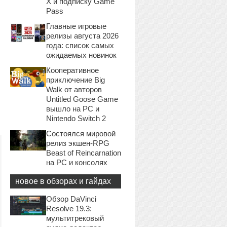
X и подписку Game
Pass
Главные игровые
релизы августа 2026
года: список самых
ожидаемых новинок
Кооперативное
приключение Big
Walk от авторов
Untitled Goose Game
вышло на PC и
Nintendo Switch 2
Состоялся мировой
релиз экшен-RPG
Beast of Reincarnation
на PC и консолях
новое в обзорах и гайдах
Обзор DaVinci
Resolve 19.3:
мультитрековый