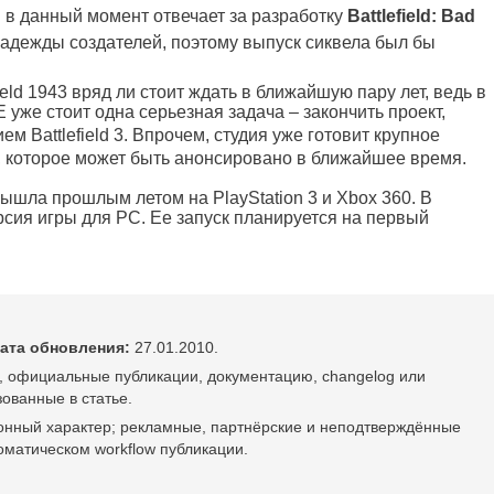
й в данный момент отвечает за разработку
Battlefield: Bad
надежды создателей, поэтому выпуск сиквела был бы
ield 1943 вряд ли стоит ждать в ближайшую пару лет, ведь в
уже стоит одна серьезная задача – закончить проект,
нием
Battlefield 3
. Впрочем, студия уже готовит крупное
43, которое может быть анонсировано в ближайшее время.
 вышла прошлым летом на PlayStation 3 и Xbox 360. В
рсия игры для РС. Ее запуск планируется на первый
ата обновления:
27.01.2010.
, официальные публикации, документацию, changelog или
ованные в статье.
онный характер; рекламные, партнёрские и неподтверждённые
оматическом workflow публикации.