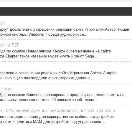
ку"
рку" добавлена с разрешения редакции сайта Игромания.Автор: Роман
онной системы Windows 7 среди аудитории се...
ter на PSP
йдя по ссылке Новый эпизод Yakuza обрел название на сайте
za Chapter такое название будет иметь игра от Sega...
бавлена с разрешения редакции сайта Игромания.Автор: Андрей
ve наконец-то подтвердили факт отсрочки дополне...
msung
ейдя по ссылке Samsung анонсировала продвинутую флэш-память на
ала чипы произведенные по 20-нанометровой технол...
ь 2026: новые функции безопасности для iOS и Android
ние платформы Intune для корпоративных мобильных устройств.
ности и политики MAM для устройств под управлением...