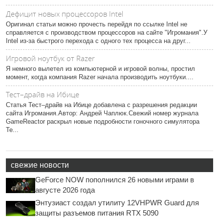
Дефицит новых процессоров Intel
Оригинал статьи можно прочесть перейдя по ссылке Intel не
справляется с производством процессоров на сайте "Игромания".У
Intel из-за быстрого перехода с одного тех процесса на друг...
Игровой ноутбук от Razer
Я немного вылетел из компьютерной и игровой волны, простил
момент, когда компания Razer начала производить ноутбуки....
Тест–драйв на Ибице
Статья Тест–драйв на Ибице добавлена с разрешения редакции
сайта Игромания.Автор: Андрей Чаплюк.Свежий номер журнала
GameReactor раскрыл новые подробности гоночного симулятора
Te...
свежие новости
GeForce NOW пополнился 26 новыми играми в
августе 2026 года
Энтузиаст создал утилиту 12VHPWR Guard для
защиты разъемов питания RTX 5090