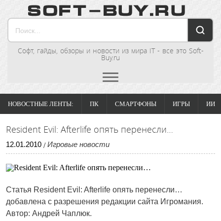
Софт, гайды, обзоры и новости из мира IT - все это Soft-
Buy.ru
НОВОСТНЫЕ ЛЕНТЫ:
ПК
СМАРТФОНЫ
ИГРЫ
ИИ
Resident Evil: Afterlife опять перенесли…
12
.
01
.
2010
Игровые новости
/
Статья Resident Evil: Afterlife опять перенесли…
добавлена с разрешения редакции сайта Игромания.
Автор: Андрей Чаплюк.