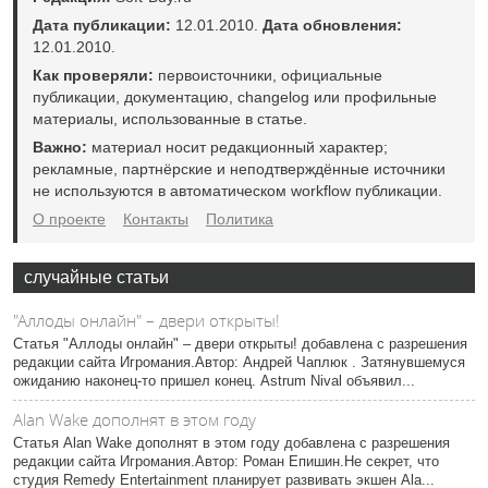
Дата публикации:
12.01.2010.
Дата обновления:
12.01.2010.
Как проверяли:
первоисточники, официальные
публикации, документацию, changelog или профильные
материалы, использованные в статье.
Важно:
материал носит редакционный характер;
рекламные, партнёрские и неподтверждённые источники
не используются в автоматическом workflow публикации.
О проекте
Контакты
Политика
случайные статьи
"Аллоды онлайн" – двери открыты!
Статья "Аллоды онлайн" – двери открыты! добавлена с разрешения
редакции сайта Игромания.Автор: Андрей Чаплюк . Затянувшемуся
ожиданию наконец-то пришел конец. Astrum Nival объявил...
Alan Wake дополнят в этом году
Статья Alan Wake дополнят в этом году добавлена с разрешения
редакции сайта Игромания.Автор: Роман Епишин.Не секрет, что
студия Remedy Entertainment планирует развивать экшен Ala...