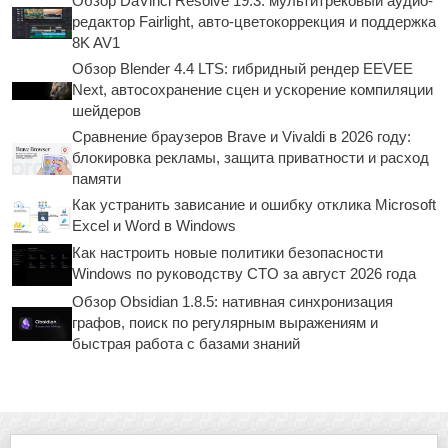
Обзор DaVinci Resolve 19.3: мультитрековый аудио-
редактор Fairlight, авто-цветокоррекция и поддержка
8K AV1
Обзор Blender 4.4 LTS: гибридный рендер EEVEE
Next, автосохранение сцен и ускорение компиляции
шейдеров
Сравнение браузеров Brave и Vivaldi в 2026 году:
блокировка рекламы, защита приватности и расход
памяти
Как устранить зависание и ошибку отклика Microsoft
Excel и Word в Windows
Как настроить новые политики безопасности
Windows по руководству CTO за август 2026 года
Обзор Obsidian 1.8.5: нативная синхронизация
графов, поиск по регулярным выражениям и
быстрая работа с базами знаний