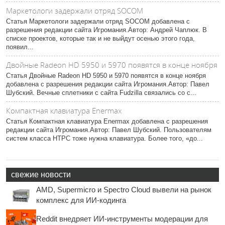
Маркетологи задержали отряд SOCOM
Статья Маркетологи задержали отряд SOCOM добавлена с
разрешения редакции сайта Игромания.Автор: Андрей Чаплюк. В
списке проектов, которые так и не выйдут осенью этого года,
появил...
Двойные Radeon HD 5950 и 5970 появятся в конце ноября
Статья Двойные Radeon HD 5950 и 5970 появятся в конце ноября
добавлена с разрешения редакции сайта Игромания.Автор: Павел
Шубский. Вечные сплетники с сайта Fudzilla связались со с...
Компактная клавиатура Enermax
Статья Компактная клавиатура Enermax добавлена с разрешения
редакции сайта Игромания.Автор: Павел Шубский. Пользователям
систем класса HTPC тоже нужна клавиатура. Более того, «до...
свежие новости
AMD, Supermicro и Spectro Cloud вывели на рынок
комплекс для ИИ-кодинга
Reddit внедряет ИИ-инструменты модерации для