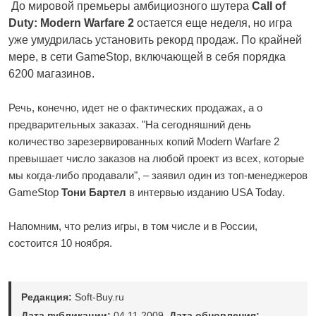
До мировой премьеры амбициозного шутера
Call of
Duty: Modern Warfare 2
остается еще неделя, но игра
уже умудрилась установить рекорд продаж. По крайней
мере, в сети GameStop, включающей в себя порядка
6200 магазинов.
Речь, конечно, идет не о фактических продажах, а о
предварительных заказах. "На сегодняшний день
количество зарезервированных копий Modern Warfare 2
превышает число заказов на любой проект из всех, которые
мы когда-либо продавали", – заявил один из топ-менеджеров
GameStop
Тони Бартел
в интервью изданию
USA Today
.
Напомним, что релиз игры, в том числе и в России,
состоится 10 ноября.
Редакция:
Soft-Buy.ru
Дата публикации:
04.11.2009.
Дата обновления: