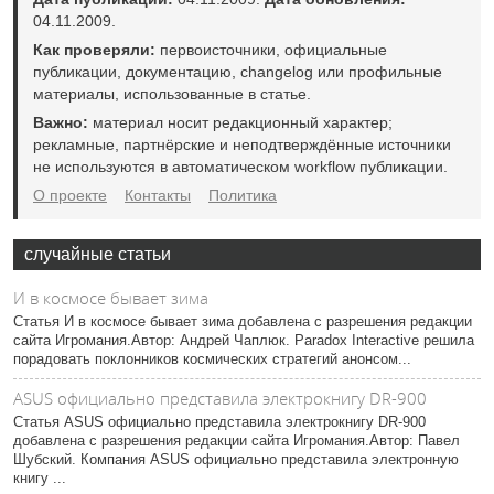
04.11.2009.
Как проверяли:
первоисточники, официальные
публикации, документацию, changelog или профильные
материалы, использованные в статье.
Важно:
материал носит редакционный характер;
рекламные, партнёрские и неподтверждённые источники
не используются в автоматическом workflow публикации.
О проекте
Контакты
Политика
случайные статьи
И в космосе бывает зима
Статья И в космосе бывает зима добавлена с разрешения редакции
сайта Игромания.Автор: Андрей Чаплюк. Paradox Interactive решила
порадовать поклонников космических стратегий анонсом...
ASUS официально представила электрокнигу DR-900
Статья ASUS официально представила электрокнигу DR-900
добавлена с разрешения редакции сайта Игромания.Автор: Павел
Шубский. Компания ASUS официально представила электронную
книгу ...